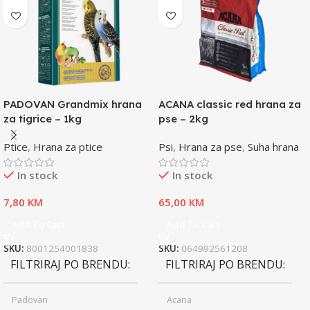
PADOVAN Grandmix hrana
ACANA classic red hrana za
za tigrice – 1kg
pse – 2kg
Ptice
,
Hrana za ptice
Psi
,
Hrana za pse
,
Suha hrana
In stock
In stock
7,80
KM
65,00
KM
Add To Cart
Add To Cart
SKU:
8001254001838
SKU:
064992561208
FILTRIRAJ PO BRENDU
FILTRIRAJ PO BRENDU
Padovan
Acana