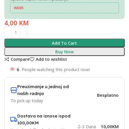
WEB5
4,00
KM
Add To Cart
Buy Now
Compare
Add to wishlist
6
People watching this product now!
Preuzimanje u jednoj od
naših radnja
Besplatno
To pick up today
Dostava na iznose ispod
100,00KM
2-3 Dana
10,00KM