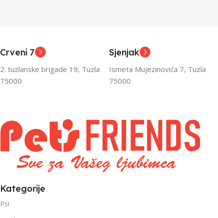
Junior
Junior
UZRAST
UZRAST
,
,
Odrasli
Odrasli
,
,
Crveni 7
Sjenjak
Senior
Senior
2. tuzlanske brigade 19, Tuzla
Ismeta Mujezinovića 7, Tuzla
FILTRIRAJ PO TEŽINI
FILTRIRAJ PO TEŽINI
75000
75000
0 – 1000g
1kg – 3kg
,
1kg – 3kg
Kategorije
Psi