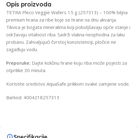
Opis proizvoda
TETRA Pleco Veggie Wafers 15 g (257313) – 100% biljna
premium hrana za ribe koje se hrane na dnu akvarija.
Tikvica je bogata mineralima koji poboljšavaju opće stanje i
održavaju vitalnost riba. Sadrži vlakna neophodna za laku
probavu. Zahvaljujući čvrstoj konzistenciji, pločice ne
zagađuju vodu.
Preporuke:
Dajte količinu hrane koju riba može pojesti za
otprilike 30 minuta.
Koristite sredstvo AquaSafe prilikom svake zamjene vode.
Barkod: 4004218257313
Specifikacije