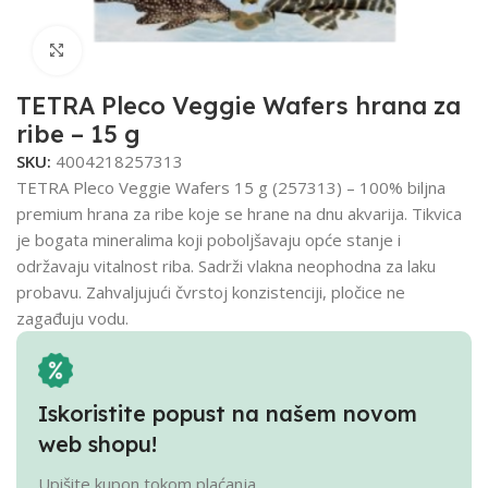
Click to enlarge
TETRA Pleco Veggie Wafers hrana za
ribe – 15 g
SKU:
4004218257313
TETRA Pleco Veggie Wafers 15 g (257313) – 100% biljna
premium hrana za ribe koje se hrane na dnu akvarija. Tikvica
je bogata mineralima koji poboljšavaju opće stanje i
održavaju vitalnost riba. Sadrži vlakna neophodna za laku
probavu. Zahvaljujući čvrstoj konzistenciji, pločice ne
zagađuju vodu.
Iskoristite popust na našem novom
web shopu!
Upišite kupon tokom plaćanja.