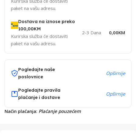
Kurirska služba će dostaviti
paket na vašu adresu.
Dostava na iznose preko
100,00KM
2-3 Dana
0,00KM
Kurirska služba će dostaviti
paket na vašu adresu.
Pogledajte naše
Opširnije
poslovnice
Pogledajte pravila
Opširnije
plaćanje i dostave
Naćin plaćanja:
Plaćanje pouzećem