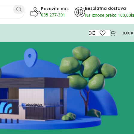
Besplatna dostava
Pozovite nas
035 277-391
Na iznose preko 100,00
0,00
K