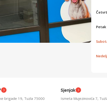
Četvr
Petak
Subot
Nedel
7
Sjenjak
ske brigade 19, Tuzla 75000
Ismeta Mujezinovića 7, Tuz