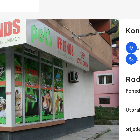
Kon
2
0
Rad
Poned
Utora
Srijed