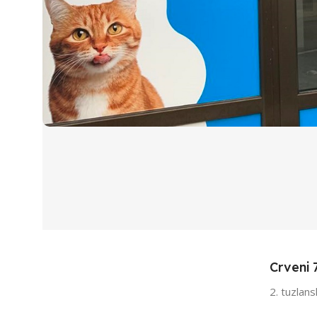
Pet's Friends Vet
Otvori Google Mapu
Crveni 
2. tuzlan