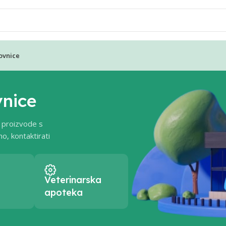
ovnice
vnice
 proizvode s
o, kontaktirati
Veterinarska
apoteka