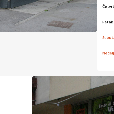
Četvr
Petak
Subot
Nedel