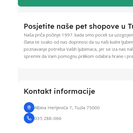
Posjetite naše pet shopove u T
Naša priča počinje 1997. kada smo poceli sa uzogojem 
člana te svako od nas doprinosi da su naši kuéni ljub
poznavanje potreba Vaših ljubimaca, jer se iza nas nal
spremni da Vam pomognu prilikom odabira hrane i pre
Kontakt informacije
Albina Herljevića 7, Tuzla 75000
035 288-066