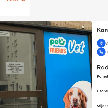
Otvori google mapu
Kon
Đ
0
Rad
Poned
Utora
Srijed