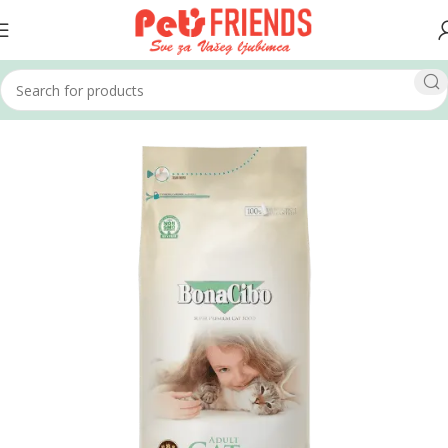
Home
Mačke
Hrana za mačke
Suha hrana