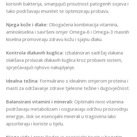
korisnih bakterija, smanjujući prisutnost patogenih sojeva i
tako podržavaju imunitet te optimiziraju probavu.
Njega kože i dlake:
Obogaćena kombinacija vitamina,
aminokiselina i savršeni omjer Omega-6 i Omega-3 masnih
kiselina promoviraju zdravu kožu i sjajnu dlaku.
Kontrola dlakavih kuglica:
Izbalansiran sadržaj vlakana
olakšava prolazak dlakavih kuglica kroz probavni sistem,
sprječavajući njihovo nakupljanje.
Idealna težina:
Formulirano s idealnim omjerom proteina i
masti za održavanje zdrave tjelesne težine i dugovječnost.
Balansirani vitamini i minerali:
Optimalni nivoi vitamina
podržavaju metabolizam i osiguravaju održivu proizvodnju
energije, dok se esencijalni minerali u tragovima lako
apsorbiraju i koriste u tijelu.
Njega vida i srca:
Dodan je esencijalni taurin u bogatim