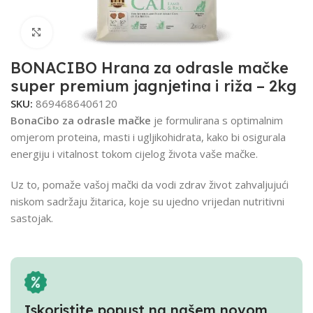
Click to enlarge
BONACIBO Hrana za odrasle mačke
super premium jagnjetina i riža – 2kg
SKU:
8694686406120
BonaCibo za odrasle mačke
je formulirana s optimalnim
omjerom proteina, masti i ugljikohidrata, kako bi osigurala
energiju i vitalnost tokom cijelog života vaše mačke.
Uz to, pomaže vašoj mački da vodi zdrav život zahvaljujući
niskom sadržaju žitarica, koje su ujedno vrijedan nutritivni
sastojak.
Iskoristite popust na našem novom