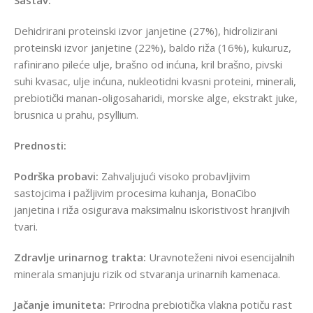
Dehidrirani proteinski izvor janjetine (27%), hidrolizirani
proteinski izvor janjetine (22%), baldo riža (16%), kukuruz,
rafinirano pileće ulje, brašno od inćuna, kril brašno, pivski
suhi kvasac, ulje inćuna, nukleotidni kvasni proteini, minerali,
prebiotički manan-oligosaharidi, morske alge, ekstrakt juke,
brusnica u prahu, psyllium.
Prednosti:
Podrška probavi:
Zahvaljujući visoko probavljivim
sastojcima i pažljivim procesima kuhanja, BonaCibo
janjetina i riža osigurava maksimalnu iskoristivost hranjivih
tvari.
Zdravlje urinarnog trakta:
Uravnoteženi nivoi esencijalnih
minerala smanjuju rizik od stvaranja urinarnih kamenaca.
Jačanje imuniteta:
Prirodna prebiotička vlakna potiču rast