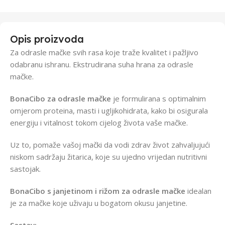
Opis proizvoda
Za odrasle mačke svih rasa koje traže kvalitet i pažljivo
odabranu ishranu. Ekstrudirana suha hrana za odrasle
mačke.
BonaCibo za odrasle mačke
je formulirana s optimalnim
omjerom proteina, masti i ugljikohidrata, kako bi osigurala
energiju i vitalnost tokom cijelog života vaše mačke.
Uz to, pomaže vašoj mački da vodi zdrav život zahvaljujući
niskom sadržaju žitarica, koje su ujedno vrijedan nutritivni
sastojak.
BonaCibo s janjetinom i rižom za odrasle mačke
idealan
je za mačke koje uživaju u bogatom okusu janjetine.
Sastav: