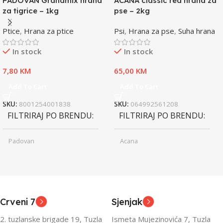
PADOVAN Grandmix hrana
ACANA classic red hrana za
za tigrice – 1kg
pse – 2kg
Ptice
,
Hrana za ptice
Psi
,
Hrana za pse
,
Suha hrana
In stock
In stock
7,80
KM
65,00
KM
Add To Cart
Add To Cart
SKU:
8001254001838
SKU:
064992561208
FILTRIRAJ PO BRENDU
FILTRIRAJ PO BRENDU
Padovan
Acana
Junior
Junior
UZRAST
UZRAST
,
,
Odrasli
Odrasli
,
,
Crveni 7
Sjenjak
Senior
Senior
2. tuzlanske brigade 19, Tuzla
Ismeta Mujezinovića 7, Tuzla