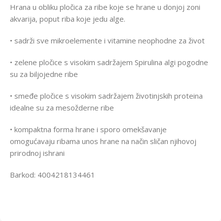
Hrana u obliku pločica za ribe koje se hrane u donjoj zoni
akvarija, poput riba koje jedu alge.
• sadrži sve mikroelemente i vitamine neophodne za život
• zelene pločice s visokim sadržajem Spirulina algi pogodne
su za biljojedne ribe
• smeđe pločice s visokim sadržajem životinjskih proteina
idealne su za mesožderne ribe
• kompaktna forma hrane i sporo omekšavanje
omogućavaju ribama unos hrane na način sličan njihovoj
prirodnoj ishrani
Barkod: 4004218134461