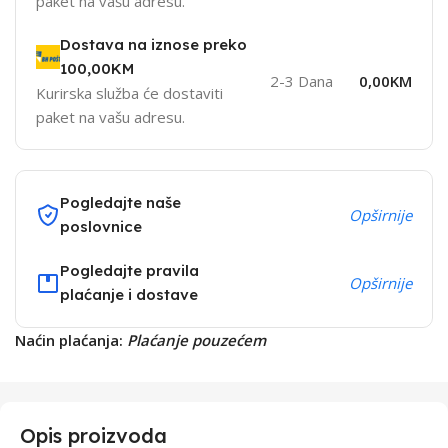
paket na vašu adresu.
Dostava na iznose preko
100,00KM
2-3 Dana
0,00KM
Kurirska služba će dostaviti
paket na vašu adresu.
Pogledajte naše
Opširnije
poslovnice
Pogledajte pravila
Opširnije
plaćanje i dostave
Naćin plaćanja:
Plaćanje pouzećem
Opis proizvoda