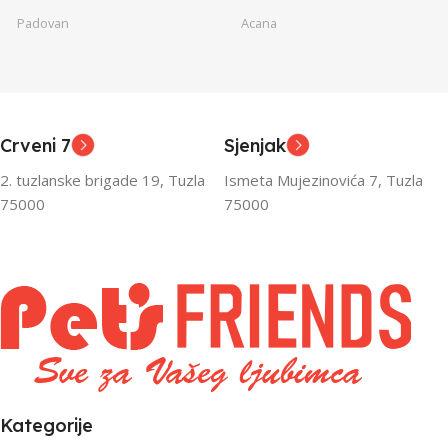
Padovan
Acana
Junior
Junior
UZRAST
UZRAST
,
,
Odrasli
Odrasli
,
,
Crveni 7
Sjenjak
Senior
Senior
2. tuzlanske brigade 19, Tuzla
Ismeta Mujezinovića 7, Tuzla
FILTRIRAJ PO TEŽINI
FILTRIRAJ PO TEŽINI
75000
75000
0 – 1000g
1kg – 3kg
,
1kg – 3kg
Kategorije