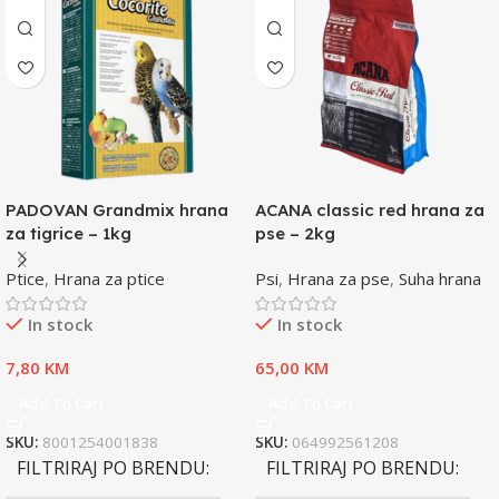
PADOVAN Grandmix hrana
ACANA classic red hrana za
za tigrice – 1kg
pse – 2kg
Ptice
,
Hrana za ptice
Psi
,
Hrana za pse
,
Suha hrana
In stock
In stock
7,80
KM
65,00
KM
Add To Cart
Add To Cart
SKU:
8001254001838
SKU:
064992561208
FILTRIRAJ PO BRENDU
FILTRIRAJ PO BRENDU