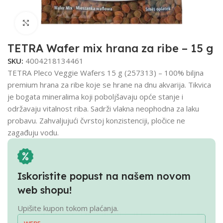
Click to enlarge
TETRA Wafer mix hrana za ribe – 15 g
SKU:
4004218134461
TETRA Pleco Veggie Wafers 15 g (257313) – 100% biljna
premium hrana za ribe koje se hrane na dnu akvarija. Tikvica
je bogata mineralima koji poboljšavaju opće stanje i
održavaju vitalnost riba. Sadrži vlakna neophodna za laku
probavu. Zahvaljujući čvrstoj konzistenciji, pločice ne
zagađuju vodu.
Iskoristite popust na našem novom
web shopu!
Upišite kupon tokom plaćanja.