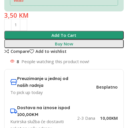
WEB5
3,50
KM
Add To Cart
Buy Now
Compare
Add to wishlist
8
People watching this product now!
Preuzimanje u jednoj od
naših radnja
Besplatno
To pick up today
Dostava na iznose ispod
100,00KM
2-3 Dana
10,00KM
Kurirska služba će dostaviti