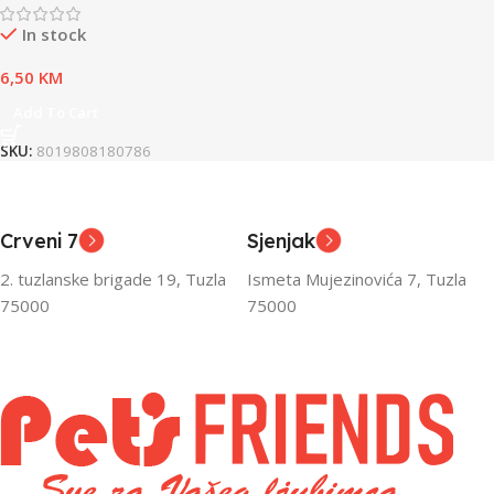
In stock
6,50
KM
Add To Cart
SKU:
8019808180786
Crveni 7
Sjenjak
2. tuzlanske brigade 19, Tuzla
Ismeta Mujezinovića 7, Tuzla
75000
75000