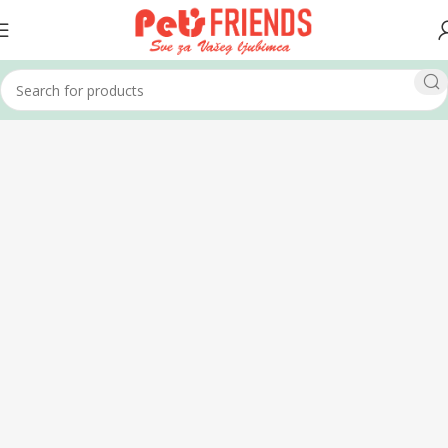
Home
Mačke
Poslastice za mačke