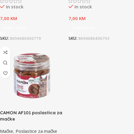
In stock
In stock
7,00
KM
7,00
KM
Add To Cart
Add To Cart
SKU:
8694686406779
SKU:
8694686406793
CAMON AF101 poslastica za
mačke
Mačke
,
Poslastice za mačke