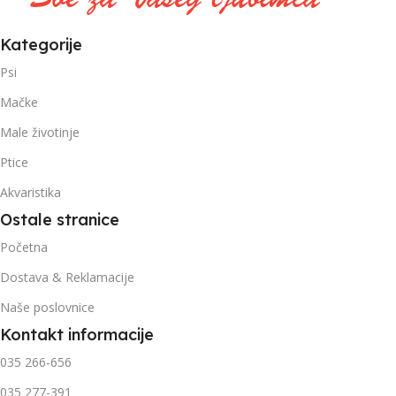
Kategorije
Psi
Mačke
Male životinje
Ptice
Akvaristika
Ostale stranice
Početna
Dostava & Reklamacije
Naše poslovnice
Kontakt informacije
035 266-656
035 277-391