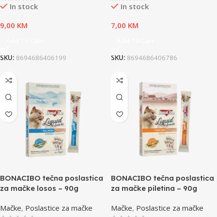
In stock
In stock
9,00
KM
7,00
KM
Add To Cart
Add To Cart
SKU:
8694686406199
SKU:
8694686406786
BONACIBO tečna poslastica
BONACIBO tečna poslastica
za mačke losos – 90g
za mačke piletina – 90g
Mačke
,
Poslastice za mačke
Mačke
,
Poslastice za mačke