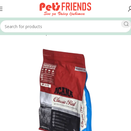
Home
Psi
Hrana za pse
Suha hrana