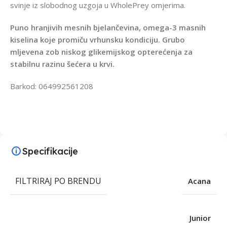
svinje iz slobodnog uzgoja u WholePrey omjerima.
Puno hranjivih mesnih bjelančevina, omega-3 masnih
kiselina koje promiču vrhunsku kondiciju. Grubo
mljevena zob niskog glikemijskog opterećenja za
stabilnu razinu šećera u krvi.
Barkod: 064992561208
Specifikacije
FILTRIRAJ PO BRENDU
Acana
Junior