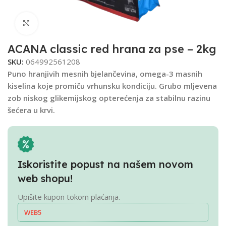
Click to enlarge
ACANA classic red hrana za pse – 2kg
SKU:
064992561208
Puno hranjivih mesnih bjelančevina, omega-3 masnih
kiselina koje promiču vrhunsku kondiciju. Grubo mljevena
zob niskog glikemijskog opterećenja za stabilnu razinu
šećera u krvi.
Iskoristite popust na našem novom
web shopu!
Upišite kupon tokom plaćanja.
WEB5