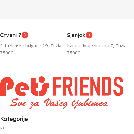
Junior
Junior
UZRAST
UZRAST
,
,
Odrasli
Odrasli
,
,
Crveni 7
Sjenjak
Senior
Senior
2. tuzlanske brigade 19, Tuzla
Ismeta Mujezinovića 7, Tuzla
FILTRIRAJ PO TEŽINI
FILTRIRAJ PO TEŽINI
75000
75000
0 – 1000g
1kg – 3kg
,
1kg – 3kg
Kategorije
Psi