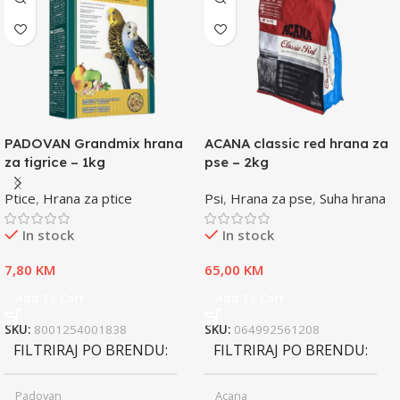
PADOVAN Grandmix hrana
ACANA classic red hrana za
za tigrice – 1kg
pse – 2kg
Ptice
,
Hrana za ptice
Psi
,
Hrana za pse
,
Suha hrana
In stock
In stock
7,80
KM
65,00
KM
Add To Cart
Add To Cart
SKU:
8001254001838
SKU:
064992561208
FILTRIRAJ PO BRENDU
FILTRIRAJ PO BRENDU
Padovan
Acana