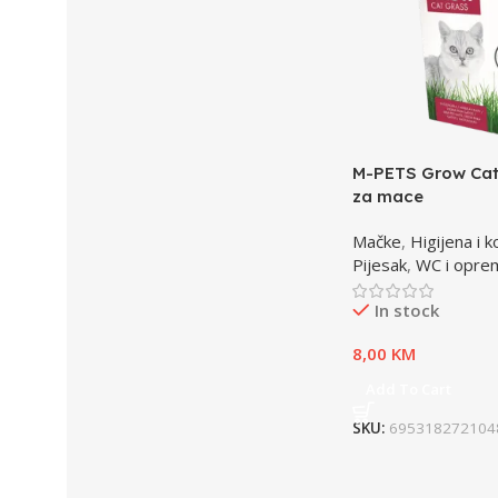
M-PETS Grow Cat
za mace
Mačke
,
Higijena i 
Pijesak
,
WC i opre
In stock
8,00
KM
Add To Cart
SKU:
695318272104