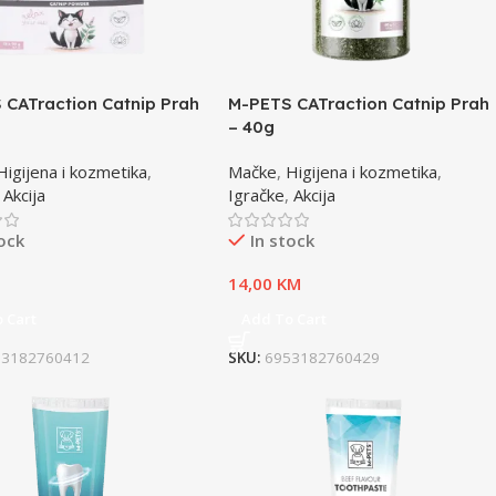
 CATraction Catnip Prah
M-PETS CATraction Catnip Prah
– 40g
Higijena i kozmetika
,
Mačke
,
Higijena i kozmetika
,
,
Akcija
Igračke
,
Akcija
tock
In stock
M
14,00
KM
 Cart
Add To Cart
53182760412
SKU:
6953182760429