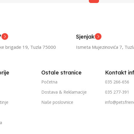
7
Sjenjak
ske brigade 19, Tuzla 75000
Ismeta Mujezinovića 7, Tuz
rije
Ostale stranice
Kontakt in
Početna
035 266-656
Dostava & Reklamacije
035 277-391
tinje
Naše poslovnice
info@petsfrien
ka