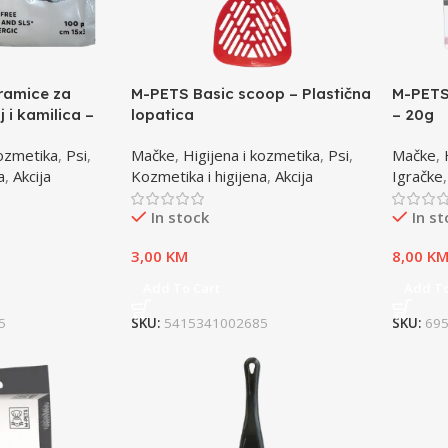
ramice za
M-PETS Basic scoop – Plastična
M-PETS
j i kamilica –
lopatica
– 20g
kozmetika
,
Psi
,
Mačke
,
Higijena i kozmetika
,
Psi
,
Mačke
,
a
,
Akcija
Kozmetika i higijena
,
Akcija
Igračke
In stock
In s
3,00
KM
8,00
K
Add To Cart
Add To
5
SKU:
5415341002685
SKU:
69