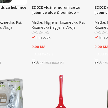
ads za ljubimce
EDDIE vlažne maramice za
EDDIE 
ljubimce aloe & bamboo –
ljubim
100pcs
100pcs
kozmetika
,
Psi
,
Mačke
,
Higijena i kozmetika
,
Psi
,
Mačke
,
a
,
Akcija
Kozmetika i higijena
,
Akcija
Kozmetik
In stock
In s
9,00
KM
9,00
K
Add To Cart
Add To
1
SKU:
8606034660351
SKU:
86