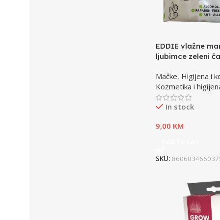
EDDIE vlažne ma
ljubimce zeleni ča
100pcs
Mačke
,
Higijena i 
Kozmetika i higijen
In stock
9,00
KM
Add To Cart
SKU:
860603466037