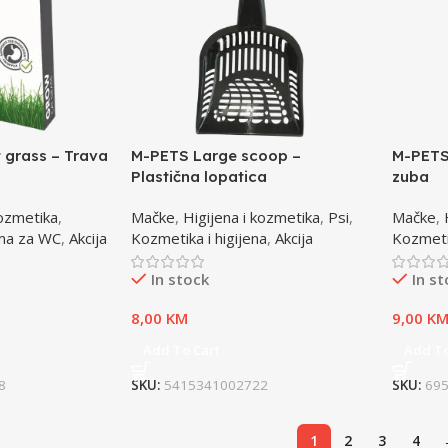
 grass – Trava
M-PETS Large scoop –
M-PETS 
Plastična lopatica
zuba
kozmetika
,
Mačke
,
Higijena i kozmetika
,
Psi
,
Mačke
,
ma za WC
,
Akcija
Kozmetika i higijena
,
Akcija
Kozmetik
In stock
In s
8,00
KM
9,00
K
Add To Cart
Add To
8
SKU:
5415341002722
SKU:
69
1
2
3
4