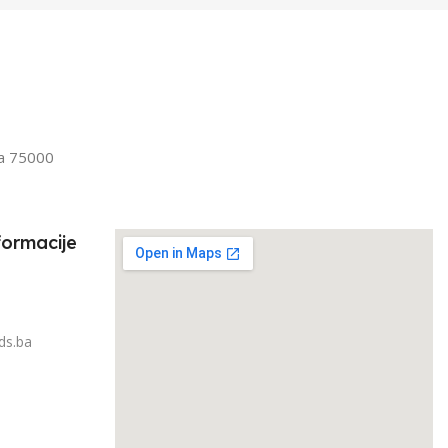
la 75000
formacije
ds.ba