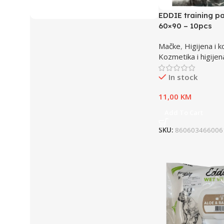
EDDIE training p
60×90 – 10pcs
Mačke
,
Higijena i 
Kozmetika i higijen
In stock
11,00
KM
Add To Cart
SKU:
860603466006