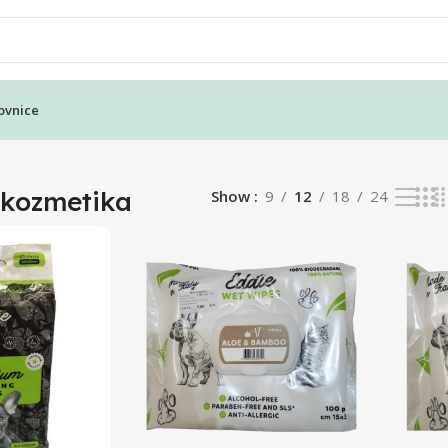
ovnice
results
i kozmetika
Show
9
12
18
24