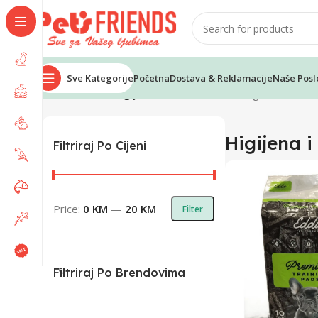
Sve Kategorije
Početna
Dostava & Reklamacije
Naše Posl
Home
Mačke
Higijena i kozmetika
Showing 1–12 of 38 
Higijena 
Filtriraj Po Cijeni
Price:
0 KM
—
20 KM
Filter
Filtriraj Po Brendovima