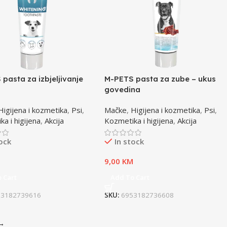
pasta za izbjeljivanje
M-PETS pasta za zube – ukus
govedina
Higijena i kozmetika
,
Psi
,
Mačke
,
Higijena i kozmetika
,
Psi
,
a i higijena
,
Akcija
Kozmetika i higijena
,
Akcija
tock
In stock
M
9,00
KM
 Cart
Add To Cart
53182739616
SKU:
6953182736608
→