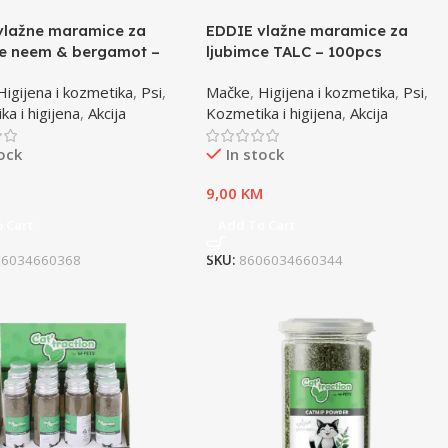
vlažne maramice za
EDDIE vlažne maramice za
ce neem & bergamot –
ljubimce TALC – 100pcs
Higijena i kozmetika
,
Psi
,
Mačke
,
Higijena i kozmetika
,
Psi
,
a i higijena
,
Akcija
Kozmetika i higijena
,
Akcija
tock
In stock
M
9,00
KM
 Cart
Add To Cart
06034660368
SKU:
8606034660344