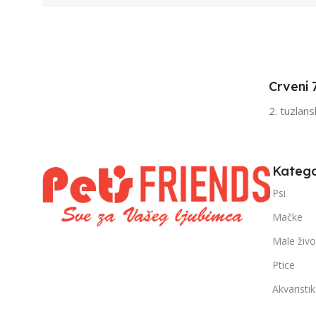
Crveni 
2. tuzlan
Katego
Psi
Mačke
Male živo
Ptice
Akvaristi