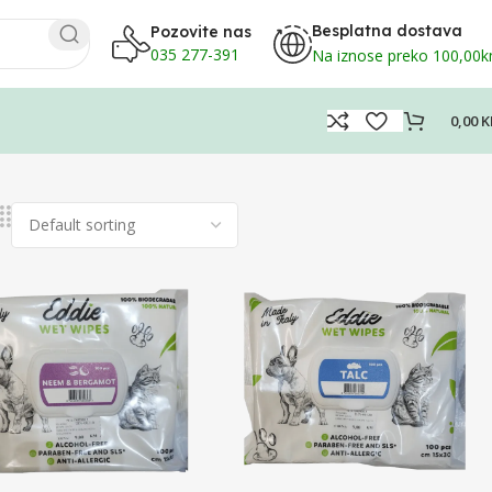
Besplatna dostava
Pozovite nas
035 277-391
Na iznose preko 100,00
0,00
K