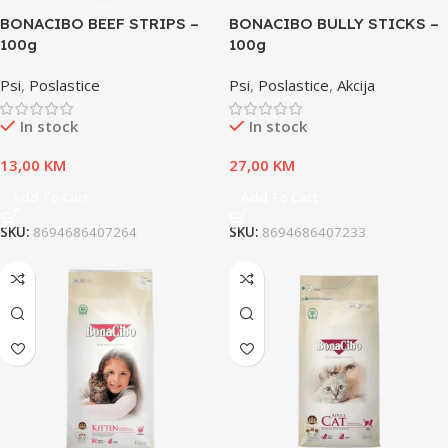
BONACIBO BEEF STRIPS –
BONACIBO BULLY STICKS –
100g
100g
Psi
,
Poslastice
Psi
,
Poslastice
,
Akcija
In stock
In stock
13,00
KM
27,00
KM
Add To Cart
Add To Cart
SKU:
8694686407264
SKU:
8694686407233