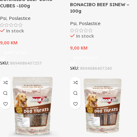
BONACIBO BEEF SINEW –
CUBES -100g
100g
Psi
,
Poslastice
Psi
,
Poslastice
In stock
In stock
9,00
KM
9,00
KM
Add To Cart
Add To Cart
SKU:
8694686407257
SKU:
8694686407240