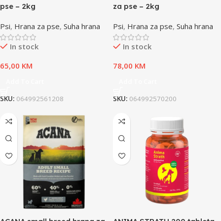
pse – 2kg
za pse – 2kg
Psi
,
Hrana za pse
,
Suha hrana
Psi
,
Hrana za pse
,
Suha hrana
In stock
In stock
65,00
KM
78,00
KM
Add To Cart
Add To Cart
SKU:
064992561208
SKU:
064992570200