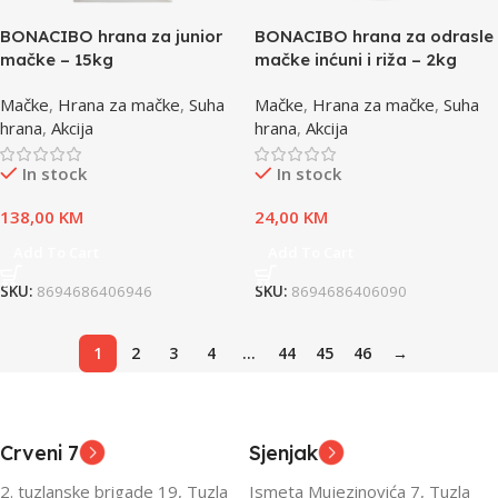
BONACIBO hrana za junior
BONACIBO hrana za odrasle
mačke – 15kg
mačke inćuni i riža – 2kg
Mačke
,
Hrana za mačke
,
Suha
Mačke
,
Hrana za mačke
,
Suha
hrana
,
Akcija
hrana
,
Akcija
In stock
In stock
138,00
KM
24,00
KM
Add To Cart
Add To Cart
SKU:
8694686406946
SKU:
8694686406090
1
2
3
4
…
44
45
46
→
Crveni 7
Sjenjak
2. tuzlanske brigade 19, Tuzla
Ismeta Mujezinovića 7, Tuzla