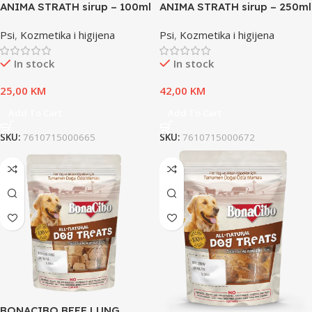
ANIMA STRATH sirup – 100ml
ANIMA STRATH sirup – 250ml
Psi
,
Kozmetika i higijena
Psi
,
Kozmetika i higijena
In stock
In stock
25,00
KM
42,00
KM
Add To Cart
Add To Cart
SKU:
7610715000665
SKU:
7610715000672
BONACIBO BEEF LUNG