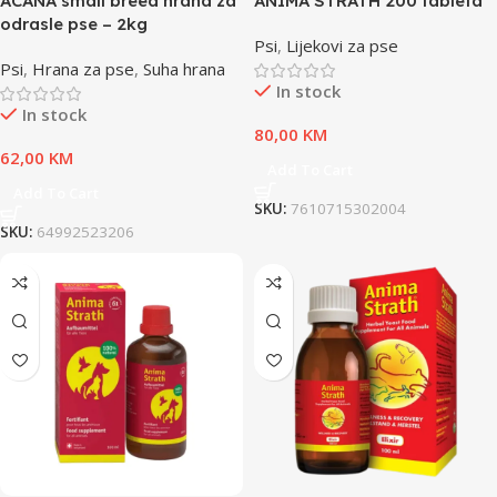
ACANA small breed hrana za
ANIMA STRATH 200 tableta
odrasle pse – 2kg
Psi
,
Lijekovi za pse
Psi
,
Hrana za pse
,
Suha hrana
In stock
In stock
80,00
KM
62,00
KM
Add To Cart
Add To Cart
SKU:
7610715302004
SKU:
64992523206