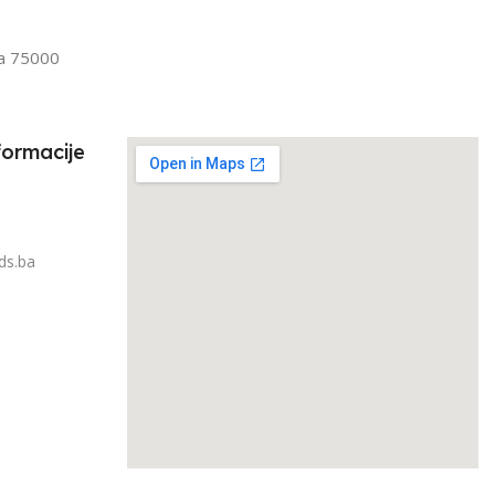
IRAJ PO TEŽINI
1kg – 3kg
la 75000
3kg
formacije
ds.ba