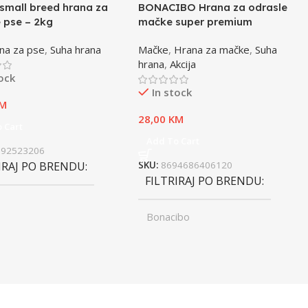
small breed hrana za
BONACIBO Hrana za odrasle
 pse – 2kg
mačke super premium
jagnjetina i riža – 2kg
na za pse
,
Suha hrana
Mačke
,
Hrana za mačke
,
Suha
hrana
,
Akcija
tock
In stock
M
28,00
KM
 Cart
Add To Cart
992523206
IRAJ PO BRENDU
SKU:
8694686406120
FILTRIRAJ PO BRENDU
Bonacibo
ST
Junior
,
UZRAST
Odrasli
Odrasli
,
Senior
FILTRIRAJ PO TEŽINI