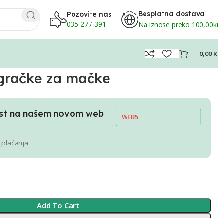
Besplatna dostava
Pozovite nas
035 277-391
Na iznose preko 100,00
0,00
K
igračke za mačke
pust na našem novom web
WEB5
 plaćanja.
Add To Cart