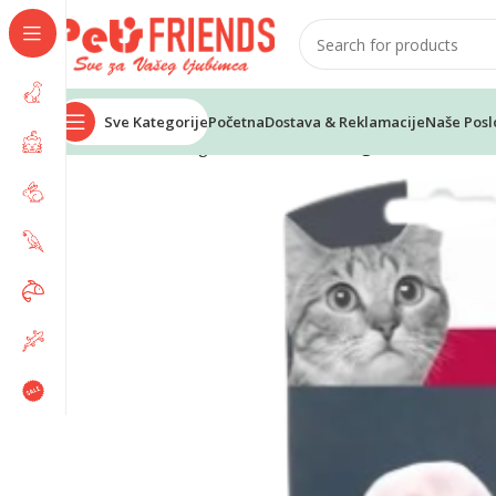
Sve Kategorije
Početna
Dostava & Reklamacije
Naše Posl
Home
Mačke
Igračke
M-PETS Fish igračke za mačke