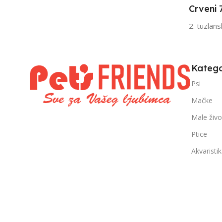
Crveni 
FILTRIRAJ PO TEŽINI
FILTRIRAJ PO 
2. tuzlan
0 – 1000g
1kg – 3kg
,
1kg – 3kg
Katego
Psi
Mačke
Male živo
Ptice
Akvaristi