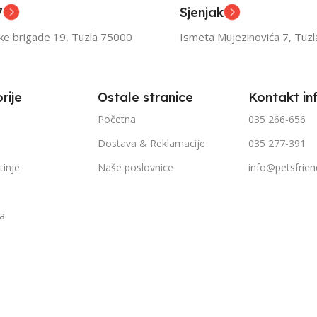
7
Sjenjak
TEŽINI
FILTRIRAJ PO TEŽINI
FILTR
ske brigade 19, Tuzla 75000
Ismeta Mujezinovića 7, Tuz
1kg – 3kg
1kg – 
rije
Ostale stranice
Kontakt in
Početna
035 266-656
Dostava & Reklamacije
035 277-391
tinje
Naše poslovnice
info@petsfrien
ka