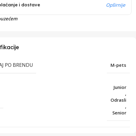
plaćanje i dostave
Opširnije
ouzećem
fikacije
RAJ PO BRENDU
M-pets
Junior
,
T
Odrasli
,
Senior