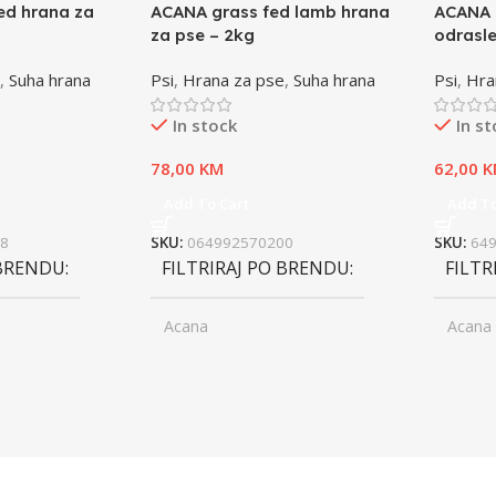
ed hrana za
ACANA grass fed lamb hrana
ACANA 
za pse – 2kg
odrasle
,
Suha hrana
Psi
,
Hrana za pse
,
Suha hrana
Psi
,
Hra
In stock
In s
78,00
KM
62,00
K
Add To Cart
Add To
8
SKU:
064992570200
SKU:
64
 BRENDU
FILTRIRAJ PO BRENDU
FILTR
Acana
Acana
ior
UZRAST
Junior
UZRA
,
asli
Odrasli
,
ior
Senior