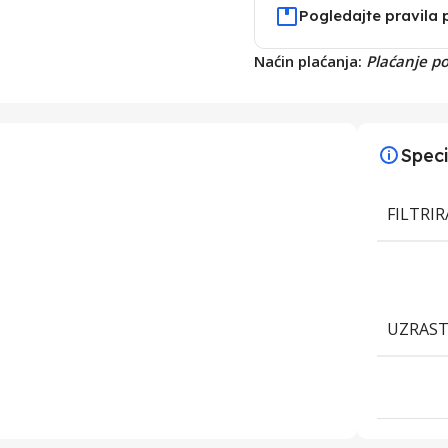
Pogledajte pravila 
Naćin plaćanja:
Plaćanje p
Speci
FILTRI
UZRAS