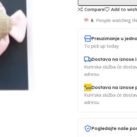
Compare
Add to wish
6
People watching th
Preuzimanje u jedno
To pick up today
Dostava na iznose 
Kurirska služba će dostav
adresu.
Dostava na iznose
Kurirska služba će dostav
adresu.
Pogledajte naše po