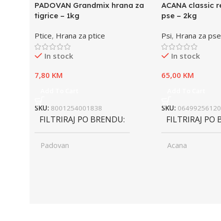
PADOVAN Grandmix hrana za
ACANA classic r
tigrice – 1kg
pse – 2kg
Ptice
,
Hrana za ptice
Psi
,
Hrana za pse
In stock
In stock
7,80
KM
65,00
KM
Add To Cart
Add To Cart
SKU:
8001254001838
SKU:
06499256120
FILTRIRAJ PO BRENDU
FILTRIRAJ PO
Padovan
Acana
UZRAST
Junior
UZRAST
Jun
,
,
Odrasli
Odr
,
,
Senior
Sen