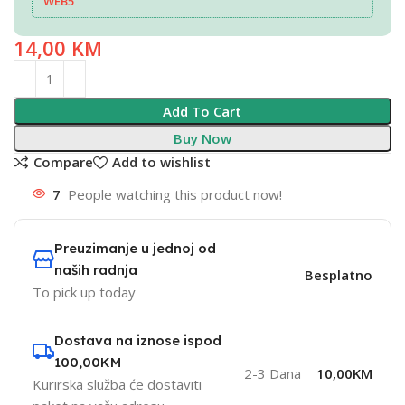
WEB5
14,00
KM
Add To Cart
Buy Now
Compare
Add to wishlist
7
People watching this product now!
Preuzimanje u jednoj od
naših radnja
Besplatno
To pick up today
Dostava na iznose ispod
100,00KM
2-3 Dana
10,00KM
Kurirska služba će dostaviti