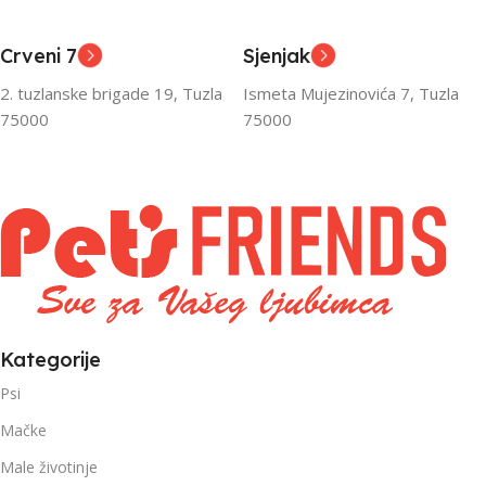
Odrasli
Odrasli
,
,
Crveni 7
Sjenjak
Senior
Senior
2. tuzlanske brigade 19, Tuzla
Ismeta Mujezinovića 7, Tuzla
FILTRIRAJ PO TEŽINI
FILTRIRAJ PO TEŽINI
75000
75000
0 – 1000g
1kg – 3kg
,
1kg – 3kg
Kategorije
Psi
Mačke
Male životinje