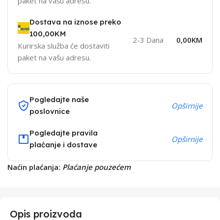
paket na vašu adresu.
Dostava na iznose preko
100,00KM
2-3 Dana
0,00KM
Kurirska služba će dostaviti
paket na vašu adresu.
Pogledajte naše
Opširnije
poslovnice
Pogledajte pravila
Opširnije
plaćanje i dostave
Naćin plaćanja:
Plaćanje pouzećem
Opis proizvoda