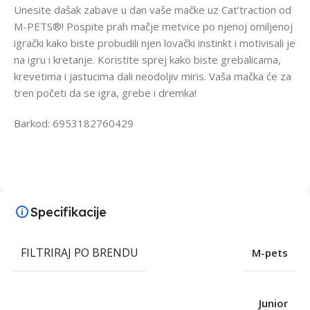
Unesite dašak zabave u dan vaše mačke uz Cat’traction od
M-PETS®! Pospite prah mačje metvice po njenoj omiljenoj
igrački kako biste probudili njen lovački instinkt i motivisali je
na igru i kretanje. Koristite sprej kako biste grebalicama,
krevetima i jastucima dali neodoljiv miris. Vaša mačka će za
tren početi da se igra, grebe i dremka!
Barkod: 6953182760429
Specifikacije
FILTRIRAJ PO BRENDU
M-pets
Junior