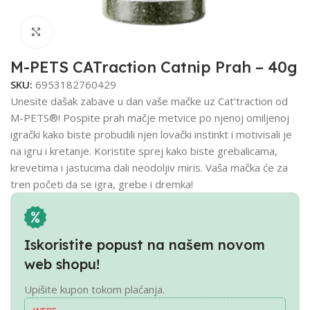
Click to enlarge
M-PETS CATraction Catnip Prah – 40g
SKU:
6953182760429
Unesite dašak zabave u dan vaše mačke uz Cat’traction od
M-PETS®! Pospite prah mačje metvice po njenoj omiljenoj
igrački kako biste probudili njen lovački instinkt i motivisali je
na igru i kretanje. Koristite sprej kako biste grebalicama,
krevetima i jastucima dali neodoljiv miris. Vaša mačka će za
tren početi da se igra, grebe i dremka!
Iskoristite popust na našem novom
web shopu!
Upišite kupon tokom plaćanja.