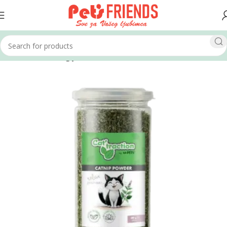
Home
Mačke
Higijena i kozmetika