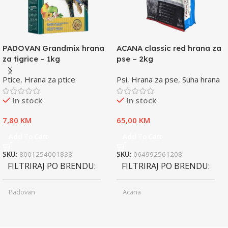
PADOVAN Grandmix hrana
ACANA classic red hrana za
za tigrice – 1kg
pse – 2kg
Ptice
,
Hrana za ptice
Psi
,
Hrana za pse
,
Suha hrana
In stock
In stock
7,80
KM
65,00
KM
Add To Cart
Add To Cart
SKU:
8001254001838
SKU:
064992561208
FILTRIRAJ PO BRENDU
FILTRIRAJ PO BRENDU
Padovan
Acana
Junior
Junior
UZRAST
UZRAST
,
,