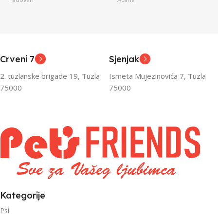
Junior
Junior
UZRAST
UZRAST
,
,
Odrasli
Odrasli
,
,
Crveni 7
Sjenjak
Senior
Senior
2. tuzlanske brigade 19, Tuzla
Ismeta Mujezinovića 7, Tuzla
FILTRIRAJ PO TEŽINI
FILTRIRAJ PO TEŽINI
75000
75000
0 – 1000g
1kg – 3kg
,
1kg – 3kg
Kategorije
Psi