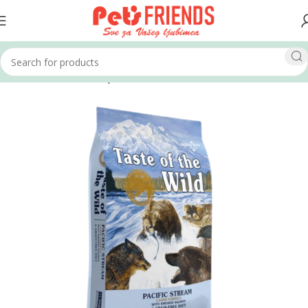
Home
Psi
Hrana za pse
Suha hrana