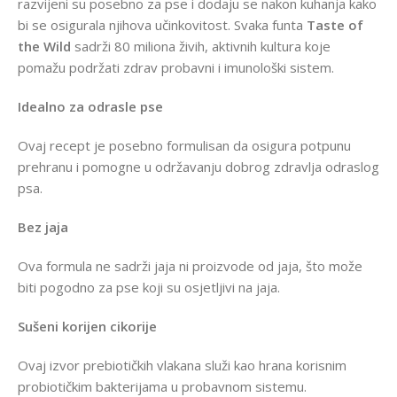
razvijeni su posebno za pse i dodaju se nakon kuhanja kako
bi se osigurala njihova učinkovitost. Svaka funta
Taste of
the Wild
sadrži 80 miliona živih, aktivnih kultura koje
pomažu podržati zdrav probavni i imunološki sistem.
Idealno za odrasle pse
Ovaj recept je posebno formulisan da osigura potpunu
prehranu i pomogne u održavanju dobrog zdravlja odraslog
psa.
Bez jaja
Ova formula ne sadrži jaja ni proizvode od jaja, što može
biti pogodno za pse koji su osjetljivi na jaja.
Sušeni korijen cikorije
Ovaj izvor prebiotičkih vlakana služi kao hrana korisnim
probiotičkim bakterijama u probavnom sistemu.