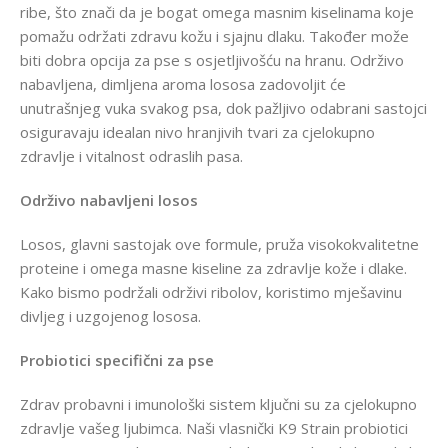
ribe, što znači da je bogat omega masnim kiselinama koje
pomažu održati zdravu kožu i sjajnu dlaku. Također može
biti dobra opcija za pse s osjetljivošću na hranu. Održivo
nabavljena, dimljena aroma lososa zadovoljit će
unutrašnjeg vuka svakog psa, dok pažljivo odabrani sastojci
osiguravaju idealan nivo hranjivih tvari za cjelokupno
zdravlje i vitalnost odraslih pasa.
Održivo nabavljeni losos
Losos, glavni sastojak ove formule, pruža visokokvalitetne
proteine i omega masne kiseline za zdravlje kože i dlake.
Kako bismo podržali održivi ribolov, koristimo mješavinu
divljeg i uzgojenog lososa.
Probiotici specifični za pse
Zdrav probavni i imunološki sistem ključni su za cjelokupno
zdravlje vašeg ljubimca. Naši vlasnički K9 Strain probiotici