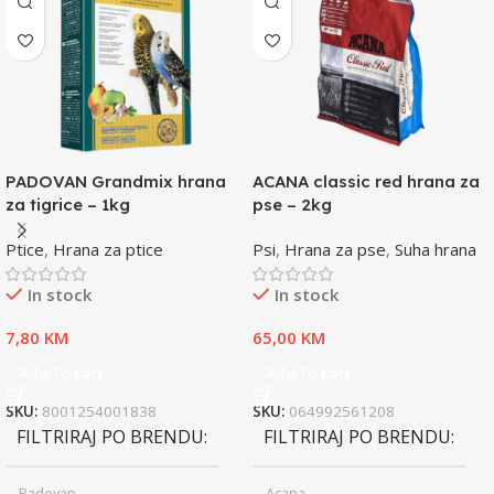
PADOVAN Grandmix hrana
ACANA classic red hrana za
za tigrice – 1kg
pse – 2kg
Ptice
,
Hrana za ptice
Psi
,
Hrana za pse
,
Suha hrana
In stock
In stock
7,80
KM
65,00
KM
Add To Cart
Add To Cart
SKU:
8001254001838
SKU:
064992561208
FILTRIRAJ PO BRENDU
FILTRIRAJ PO BRENDU
Padovan
Acana