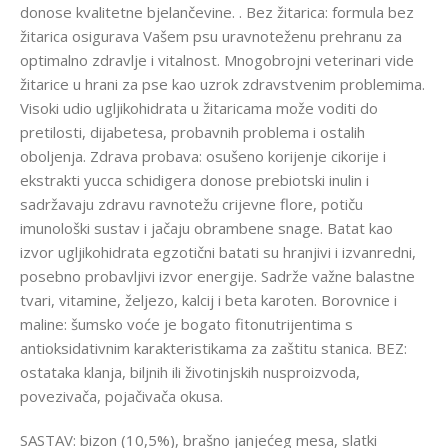
donose kvalitetne bjelančevine. . Bez žitarica: formula bez
žitarica osigurava Vašem psu uravnoteženu prehranu za
optimalno zdravlje i vitalnost. Mnogobrojni veterinari vide
žitarice u hrani za pse kao uzrok zdravstvenim problemima.
Visoki udio ugljikohidrata u žitaricama može voditi do
pretilosti, dijabetesa, probavnih problema i ostalih
oboljenja. Zdrava probava: osušeno korijenje cikorije i
ekstrakti yucca schidigera donose prebiotski inulin i
sadržavaju zdravu ravnotežu crijevne flore, potiču
imunološki sustav i jačaju obrambene snage. Batat kao
izvor ugljikohidrata egzotični batati su hranjivi i izvanredni,
posebno probavljivi izvor energije. Sadrže važne balastne
tvari, vitamine, željezo, kalcij i beta karoten. Borovnice i
maline: šumsko voće je bogato fitonutrijentima s
antioksidativnim karakteristikama za zaštitu stanica. BEZ:
ostataka klanja, biljnih ili životinjskih nusproizvoda,
povezivača, pojačivača okusa.
SASTAV: bizon (10,5%), brašno janjećeg mesa, slatki