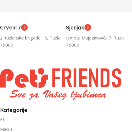
Junior
Junior
UZRAST
UZRAST
,
,
Odrasli
Odrasli
,
,
Crveni 7
Sjenjak
Senior
Senior
2. tuzlanske brigade 19, Tuzla
Ismeta Mujezinovića 7, Tuzla
FILTRIRAJ PO TEŽINI
FILTRIRAJ PO TEŽINI
75000
75000
0 – 1000g
1kg – 3kg
,
1kg – 3kg
Kategorije
Psi
Mačke