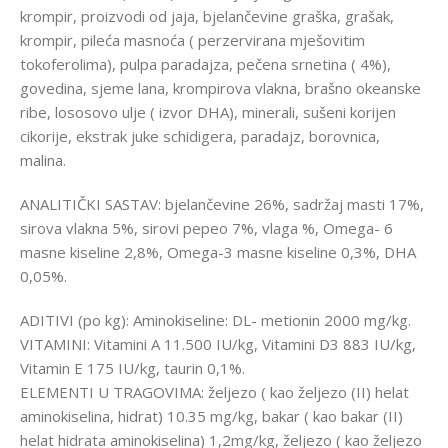
krompir, proizvodi od jaja, bjelančevine graška, grašak,
krompir, pileća masnoća ( perzervirana mješovitim
tokoferolima), pulpa paradajza, pečena srnetina ( 4%),
govedina, sjeme lana, krompirova vlakna, brašno okeanske
ribe, lososovo ulje ( izvor DHA), minerali, sušeni korijen
cikorije, ekstrak juke schidigera, paradajz, borovnica,
malina.
ANALITIČKI SASTAV: bjelančevine 26%, sadržaj masti 17%,
sirova vlakna 5%, sirovi pepeo 7%, vlaga %, Omega- 6
masne kiseline 2,8%, Omega-3 masne kiseline 0,3%, DHA
0,05%.
ADITIVI (po kg): Aminokiseline: DL- metionin 2000 mg/kg.
VITAMINI: Vitamini A 11.500 IU/kg, Vitamini D3 883 IU/kg,
Vitamin E 175 IU/kg, taurin 0,1%.
ELEMENTI U TRAGOVIMA: željezo ( kao željezo (II) helat
aminokiselina, hidrat) 10.35 mg/kg, bakar ( kao bakar (II)
helat hidrata aminokiselina) 1,2mg/kg, željezo ( kao željezo