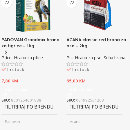
PADOVAN Grandmix hrana
ACANA classic red hrana za
za tigrice – 1kg
pse – 2kg
Ptice
,
Hrana za ptice
Psi
,
Hrana za pse
,
Suha hrana
In stock
In stock
7,80
KM
65,00
KM
Add To Cart
Add To Cart
SKU:
8001254001838
SKU:
064992561208
FILTRIRAJ PO BRENDU
FILTRIRAJ PO BRENDU
Padovan
Acana