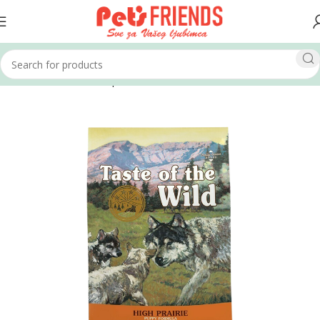
Home
Psi
Hrana za pse
Suha hrana