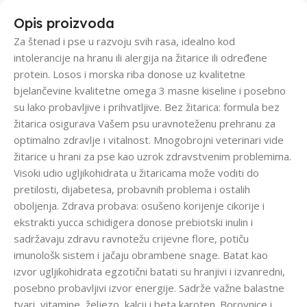
Opis proizvoda
Za štenad i pse u razvoju svih rasa, idealno kod
intolerancije na hranu ili alergija na žitarice ili određene
protein. Losos i morska riba donose uz kvalitetne
bjelančevine kvalitetne omega 3 masne kiseline i posebno
su lako probavljive i prihvatljive. Bez žitarica: formula bez
žitarica osigurava Vašem psu uravnoteženu prehranu za
optimalno zdravlje i vitalnost. Mnogobrojni veterinari vide
žitarice u hrani za pse kao uzrok zdravstvenim problemima.
Visoki udio ugljikohidrata u žitaricama može voditi do
pretilosti, dijabetesa, probavnih problema i ostalih
oboljenja. Zdrava probava: osušeno korijenje cikorije i
ekstrakti yucca schidigera donose prebiotski inulin i
sadržavaju zdravu ravnotežu crijevne flore, potiču
imunološk sistem i jačaju obrambene snage. Batat kao
izvor ugljikohidrata egzotični batati su hranjivi i izvanredni,
posebno probavljivi izvor energije. Sadrže važne balastne
tvari, vitamine, željezo, kalcij i beta karoten. Borovnice i