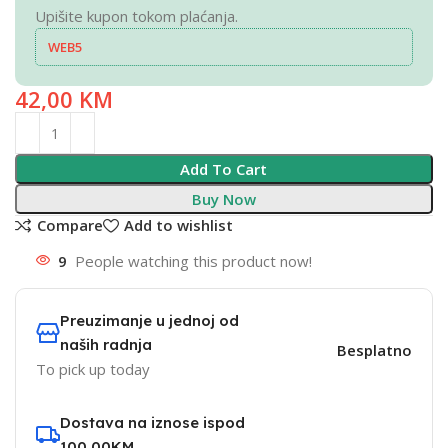
Upišite kupon tokom plaćanja.
WEB5
42,00
KM
Add To Cart
Buy Now
Compare
Add to wishlist
9
People watching this product now!
Preuzimanje u jednoj od
naših radnja
Besplatno
To pick up today
Dostava na iznose ispod
100,00KM