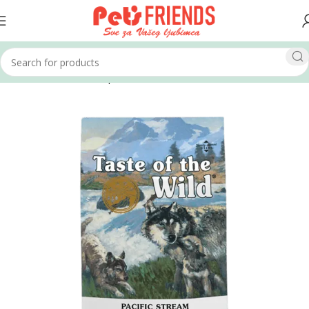
Home
Psi
Hrana za pse
Suha hrana