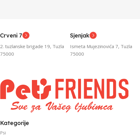
Junior
Junior
UZRAST
UZRAST
,
,
Odrasli
Odrasli
,
,
Crveni 7
Sjenjak
Senior
Senior
2. tuzlanske brigade 19, Tuzla
Ismeta Mujezinovića 7, Tuzla
FILTRIRAJ PO TEŽINI
FILTRIRAJ PO TEŽINI
75000
75000
0 – 1000g
1kg – 3kg
,
1kg – 3kg
Kategorije
Psi