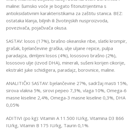
maline: šumsko voće je bogato fitonutrijentima s
antioksidativnim karakteristikama za zaštitu stanica. BEZ:
ostataka klanja, biljnih ili životinjskih nusproizvoda,
povezivača, pojačivača okusa.
SASTAV: losos (17%), brašno okeanske ribe, slatki krompir,
grašak, bjelančevine graška, ulje uljane repice, pulpa
paradajza, dimljeni losos (4%), lososovo brašno (2%),
lososovo ulje (izvod DHA), minerali, sušeni korijen cikorije,
ekstrakt juke schidigera, paradajz, borovnice, maline.
ANALITIČKI SASTAV: bjelančevine 27%, sadržaj masti 15%,
sirova vlakna 5%, sirovi pepeo 7,3%, vlaga 10%, Omega-6
masne kiseline 2,4%, Omega-3 masne kiseline 0,3%, DHA
0,05%
ADITIVI (po kg): Vitamin A 11.500 IU/kg, Vitamina D3 866
IU/kg, Vitamin B 175 IU/kg, Taurin 0,1%.