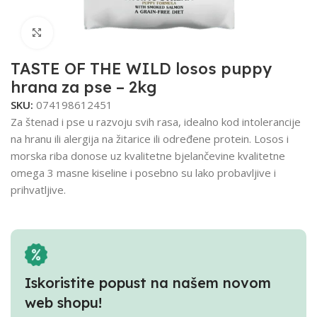
Click to enlarge
TASTE OF THE WILD losos puppy
hrana za pse – 2kg
SKU:
074198612451
Za štenad i pse u razvoju svih rasa, idealno kod intolerancije
na hranu ili alergija na žitarice ili određene protein. Losos i
morska riba donose uz kvalitetne bjelančevine kvalitetne
omega 3 masne kiseline i posebno su lako probavljive i
prihvatljive.
Iskoristite popust na našem novom
web shopu!