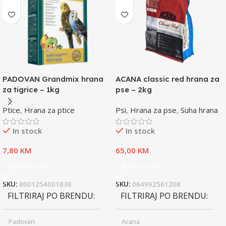
PADOVAN Grandmix hrana
ACANA classic red hrana za
za tigrice – 1kg
pse – 2kg
Ptice
,
Hrana za ptice
Psi
,
Hrana za pse
,
Suha hrana
In stock
In stock
7,80
KM
65,00
KM
Add To Cart
Add To Cart
SKU:
8001254001838
SKU:
064992561208
FILTRIRAJ PO BRENDU
FILTRIRAJ PO BRENDU
Padovan
Acana