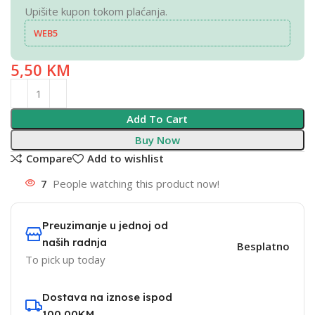
Upišite kupon tokom plaćanja.
WEB5
5,50
KM
Add To Cart
Buy Now
Compare
Add to wishlist
7
People watching this product now!
Preuzimanje u jednoj od
naših radnja
Besplatno
To pick up today
Dostava na iznose ispod
100,00KM