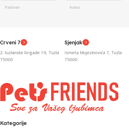
Padovan
Acana
Junior
Junior
UZRAST
UZRAST
,
,
Odrasli
Odrasli
,
,
Crveni 7
Sjenjak
Senior
Senior
2. tuzlanske brigade 19, Tuzla
Ismeta Mujezinovića 7, Tuzla
FILTRIRAJ PO TEŽINI
FILTRIRAJ PO TEŽINI
75000
75000
0 – 1000g
1kg – 3kg
,
1kg – 3kg
Kategorije