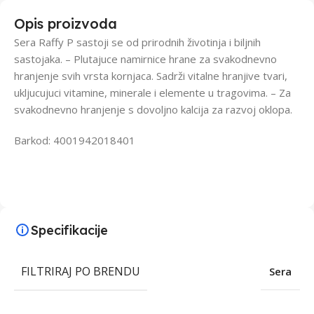
Opis proizvoda
Sera Raffy P sastoji se od prirodnih životinja i biljnih
sastojaka. – Plutajuce namirnice hrane za svakodnevno
hranjenje svih vrsta kornjaca. Sadrži vitalne hranjive tvari,
ukljucujuci vitamine, minerale i elemente u tragovima. – Za
svakodnevno hranjenje s dovoljno kalcija za razvoj oklopa.
Barkod: 4001942018401
Specifikacije
FILTRIRAJ PO BRENDU
Sera