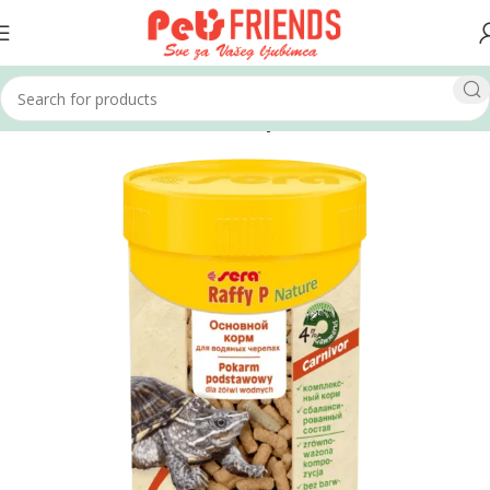
Home
Akvaristika
Hrana za kornjače