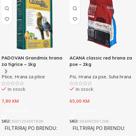
PADOVAN Grandmix hrana
ACANA classic red hrana za
za tigrice – 1kg
pse – 2kg
Ptice
,
Hrana za ptice
Psi
,
Hrana za pse
,
Suha hrana
In stock
In stock
7,80
KM
65,00
KM
Add To Cart
Add To Cart
SKU:
8001254001838
SKU:
064992561208
FILTRIRAJ PO BRENDU
FILTRIRAJ PO BRENDU