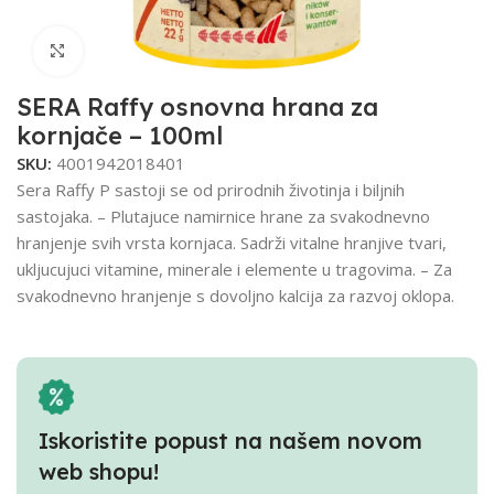
Click to enlarge
SERA Raffy osnovna hrana za
kornjače – 100ml
SKU:
4001942018401
Sera Raffy P sastoji se od prirodnih životinja i biljnih
sastojaka. – Plutajuce namirnice hrane za svakodnevno
hranjenje svih vrsta kornjaca. Sadrži vitalne hranjive tvari,
ukljucujuci vitamine, minerale i elemente u tragovima. – Za
svakodnevno hranjenje s dovoljno kalcija za razvoj oklopa.
Iskoristite popust na našem novom
web shopu!