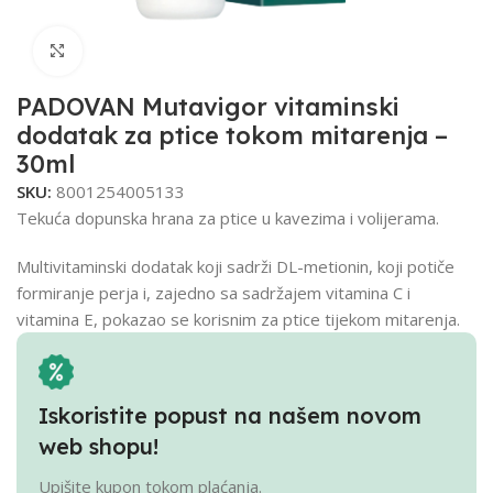
Click to enlarge
PADOVAN Mutavigor vitaminski
dodatak za ptice tokom mitarenja –
30ml
SKU:
8001254005133
Tekuća dopunska hrana za ptice u kavezima i volijerama.
Multivitaminski dodatak koji sadrži DL-metionin, koji potiče
formiranje perja i, zajedno sa sadržajem vitamina C i
vitamina E, pokazao se korisnim za ptice tijekom mitarenja.
Iskoristite popust na našem novom
web shopu!
Upišite kupon tokom plaćanja.