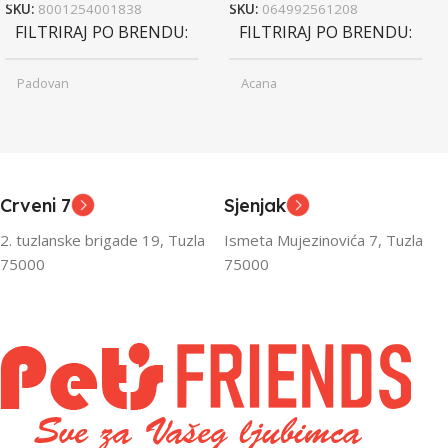
SKU:
8001254001838
SKU:
064992561208
FILTRIRAJ PO BRENDU
FILTRIRAJ PO BRENDU
Padovan
Acana
Junior
Junior
UZRAST
UZRAST
,
,
Odrasli
Odrasli
,
,
Crveni 7
Sjenjak
Senior
Senior
2. tuzlanske brigade 19, Tuzla
Ismeta Mujezinovića 7, Tuzla
FILTRIRAJ PO TEŽINI
FILTRIRAJ PO TEŽINI
75000
75000
0 – 1000g
1kg – 3kg
,
1kg – 3kg