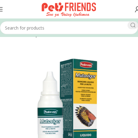
Home
Ptice
Lijekovi