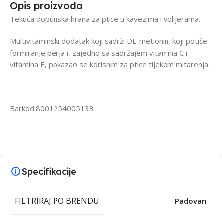
Opis proizvoda
Tekuća dopunska hrana za ptice u kavezima i volijerama.
Multivitaminski dodatak koji sadrži DL-metionin, koji potiče
formiranje perja i, zajedno sa sadržajem vitamina C i
vitamina E, pokazao se korisnim za ptice tijekom mitarenja.
Barkod:8001254005133
Specifikacije
FILTRIRAJ PO BRENDU
Padovan