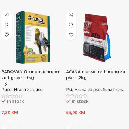
PADOVAN Grandmix hrana
ACANA classic red hrana za
za tigrice – 1kg
pse – 2kg
Ptice
,
Hrana za ptice
Psi
,
Hrana za pse
,
Suha hrana
In stock
In stock
7,80
KM
65,00
KM
Add To Cart
Add To Cart