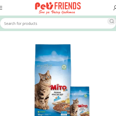
Home
Mačke
Hrana za mačke
Suha hrana