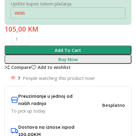
Upišite kupon tokom plaćanja.
WEB5
105,00
KM
Add To Cart
Buy Now
Compare
Add to wishlist
7
People watching this product now!
Preuzimanje u jednoj od
naših radnja
Besplatno
To pick up today
Dostava na iznose ispod
100,00KM