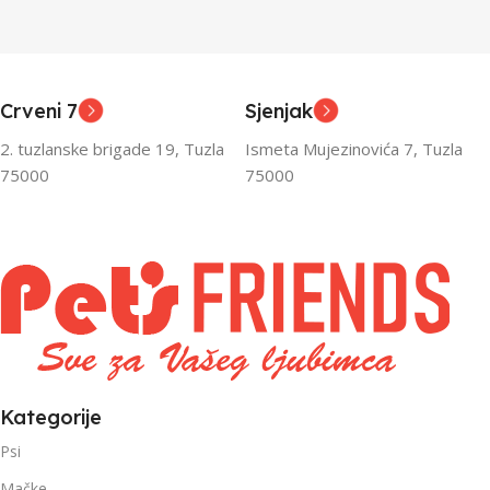
Junior
Junior
UZRAST
UZRAST
,
,
Odrasli
Odrasli
,
,
Crveni 7
Sjenjak
Senior
Senior
2. tuzlanske brigade 19, Tuzla
Ismeta Mujezinovića 7, Tuzla
FILTRIRAJ PO TEŽINI
FILTRIRAJ PO TEŽINI
75000
75000
0 – 1000g
1kg – 3kg
,
1kg – 3kg
Kategorije
Psi
Mačke