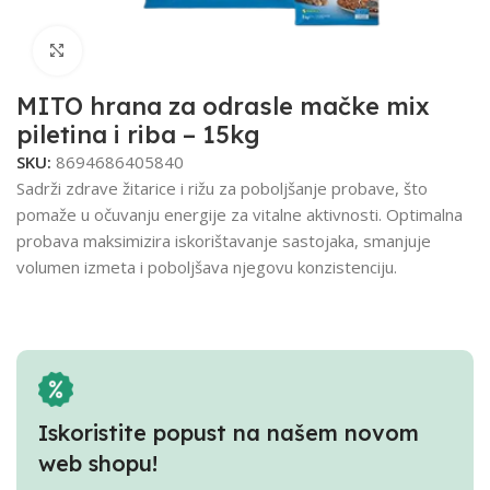
Click to enlarge
MITO hrana za odrasle mačke mix
piletina i riba – 15kg
SKU:
8694686405840
Sadrži zdrave žitarice i rižu za poboljšanje probave, što
pomaže u očuvanju energije za vitalne aktivnosti. Optimalna
probava maksimizira iskorištavanje sastojaka, smanjuje
volumen izmeta i poboljšava njegovu konzistenciju.
Iskoristite popust na našem novom
web shopu!