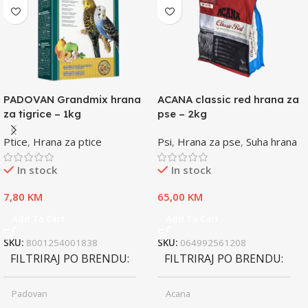
PADOVAN Grandmix hrana
ACANA classic red hrana za
za tigrice – 1kg
pse – 2kg
Ptice
,
Hrana za ptice
Psi
,
Hrana za pse
,
Suha hrana
In stock
In stock
7,80
KM
65,00
KM
Add To Cart
Add To Cart
SKU:
8001254001838
SKU:
064992561208
FILTRIRAJ PO BRENDU
FILTRIRAJ PO BRENDU
Padovan
Acana