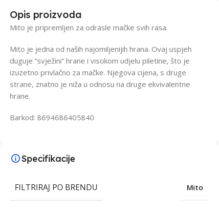
Opis proizvoda
Mito je pripremljen za odrasle mačke svih rasa.
Mito je jedna od naših najomiljenijih hrana. Ovaj uspjeh
duguje “svježini” hrane i visokom udjelu piletine, što je
izuzetno privlačno za mačke. Njegova cijena, s druge
strane, znatno je niža u odnosu na druge ekvivalentne
hrane.
Barkod: 8694686405840
Specifikacije
FILTRIRAJ PO BRENDU
Mito