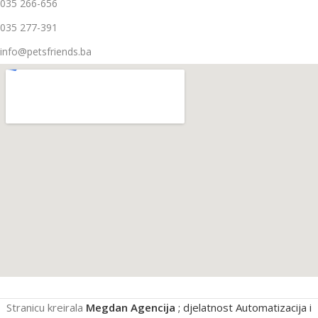
035 266-656
035 277-391
info@petsfriends.ba
Stranicu kreirala
Megdan Agencija
; djelatnost Automatizacija i