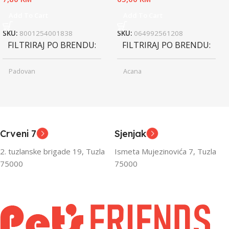
Add To Cart
Add To Cart
SKU:
8001254001838
SKU:
064992561208
FILTRIRAJ PO BRENDU
FILTRIRAJ PO BRENDU
Padovan
Acana
Junior
Junior
UZRAST
UZRAST
,
,
Odrasli
Odrasli
,
,
Crveni 7
Sjenjak
Senior
Senior
2. tuzlanske brigade 19, Tuzla
Ismeta Mujezinovića 7, Tuzla
FILTRIRAJ PO TEŽINI
FILTRIRAJ PO TEŽINI
75000
75000
0 – 1000g
1kg – 3kg
,
1kg – 3kg