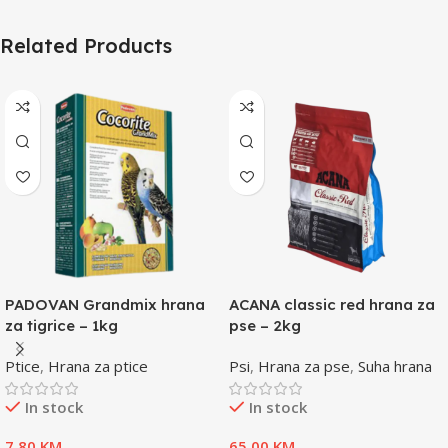
Related Products
PADOVAN Grandmix hrana
ACANA classic red hrana za
za tigrice – 1kg
pse – 2kg
Ptice
,
Hrana za ptice
Psi
,
Hrana za pse
,
Suha hrana
In stock
In stock
7,80
KM
65,00
KM