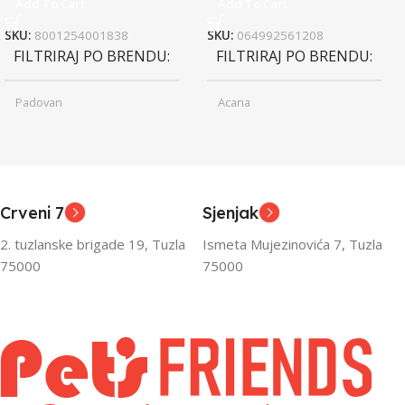
Add To Cart
Add To Cart
SKU:
8001254001838
SKU:
064992561208
FILTRIRAJ PO BRENDU
FILTRIRAJ PO BRENDU
Padovan
Acana
Junior
Junior
UZRAST
UZRAST
,
,
Odrasli
Odrasli
,
,
Crveni 7
Sjenjak
Senior
Senior
2. tuzlanske brigade 19, Tuzla
Ismeta Mujezinovića 7, Tuzla
FILTRIRAJ PO TEŽINI
FILTRIRAJ PO TEŽINI
75000
75000
0 – 1000g
1kg – 3kg
,
1kg – 3kg