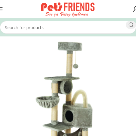
Home
Mačke
Grebalice