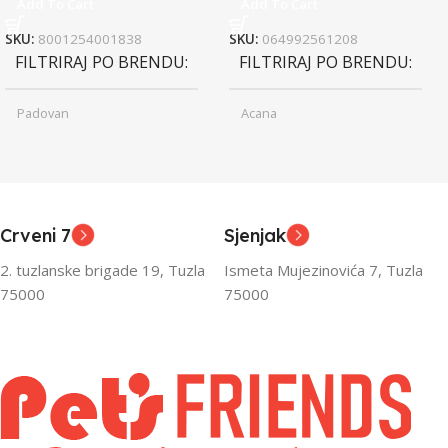
Add To Cart
Add To Cart
SKU:
8001254001838
SKU:
064992561208
FILTRIRAJ PO BRENDU
FILTRIRAJ PO BRENDU
Padovan
Acana
Junior
Junior
UZRAST
UZRAST
,
,
Odrasli
Odrasli
,
,
Crveni 7
Sjenjak
Senior
Senior
2. tuzlanske brigade 19, Tuzla
Ismeta Mujezinovića 7, Tuzla
FILTRIRAJ PO TEŽINI
FILTRIRAJ PO TEŽINI
75000
75000
0 – 1000g
1kg – 3kg
,
1kg – 3kg