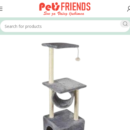
Home
Mačke
Grebalice