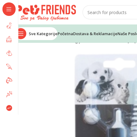
Sve Kategorije
Početna
Dostava & Reklamacije
Naše Posl
Home
Psi
Kozmetika i higijena
M-PETS set za dojenj