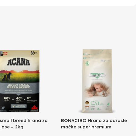
small breed hrana za
BONACIBO Hrana za odrasle
 pse – 2kg
mačke super premium
jagnjetina i riža – 2kg