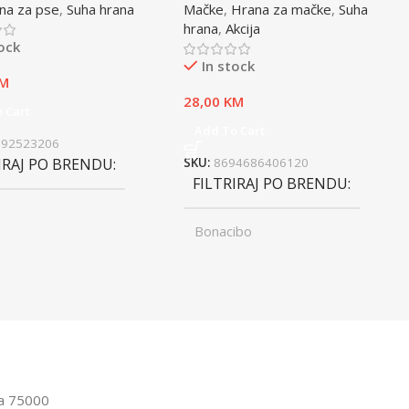
na za pse
,
Suha hrana
Mačke
,
Hrana za mačke
,
Suha
hrana
,
Akcija
tock
In stock
M
28,00
KM
 Cart
Add To Cart
992523206
IRAJ PO BRENDU
SKU:
8694686406120
FILTRIRAJ PO BRENDU
Bonacibo
ST
Junior
,
UZRAST
Odrasli
Odrasli
,
Senior
FILTRIRAJ PO TEŽINI
IRAJ PO TEŽINI
1kg – 3kg
la 75000