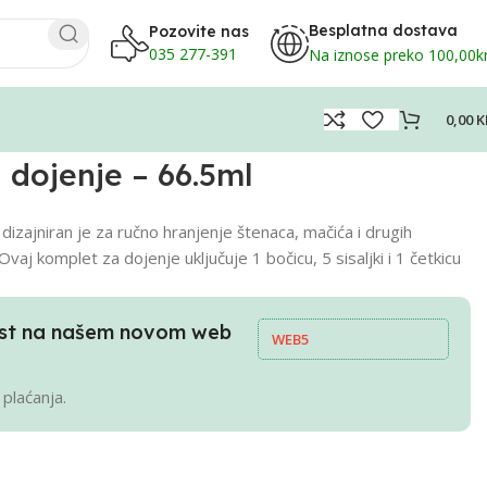
Besplatna dostava
Pozovite nas
035 277-391
Na iznose preko 100,00
0,00
K
 dojenje – 66.5ml
zajniran je za ručno hranjenje štenaca, mačića i drugih
Ovaj komplet za dojenje uključuje 1 bočicu, 5 sisaljki i 1 četkicu
pust na našem novom web
WEB5
 plaćanja.