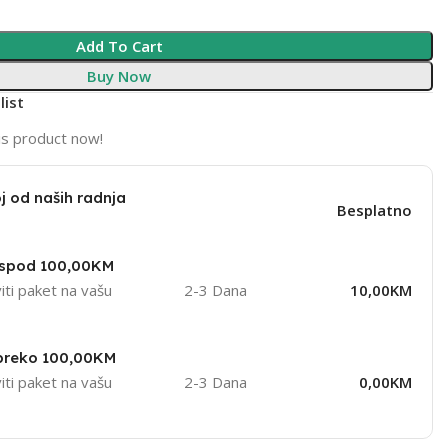
Add To Cart
Buy Now
list
is product now!
j od naših radnja
Besplatno
ispod 100,00KM
iti paket na vašu
2-3 Dana
10,00KM
 preko 100,00KM
iti paket na vašu
2-3 Dana
0,00KM