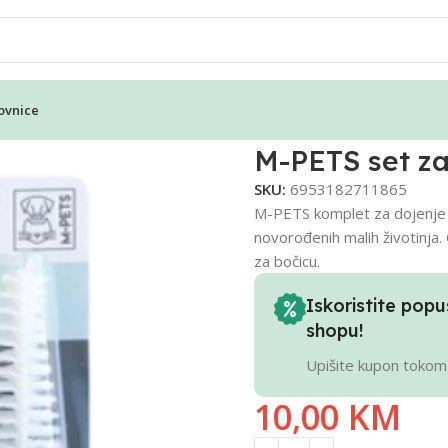
ovnice
e – 66.5ml
M-PETS set za
SKU:
6953182711865
M-PETS komplet za dojenje di
novorođenih malih životinja. 
za bočicu.
Iskoristite po
shopu!
Upišite kupon tokom
10,00
KM