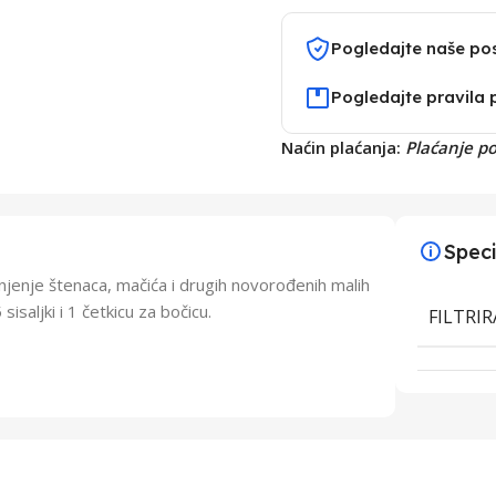
Pogledajte naše po
Pogledajte pravila 
Naćin plaćanja:
Plaćanje p
Speci
njenje štenaca, mačića i drugih novorođenih malih
sisaljki i 1 četkicu za bočicu.
FILTRI