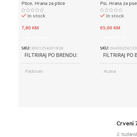
Ptice
,
Hrana za ptice
Psi
,
Hrana za pse
In stock
In stock
7,80
KM
65,00
KM
Add To Cart
Add To Cart
SKU:
8001254001838
SKU:
06499256120
FILTRIRAJ PO BRENDU
FILTRIRAJ PO
Padovan
Acana
UZRAST
Junior
UZRAST
Jun
,
,
Odrasli
Odr
,
,
Senior
Sen
Crveni 
FILTRIRAJ PO TEŽINI
FILTRIRAJ PO 
2. tuzlan