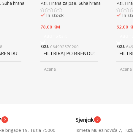
,
Suha hrana
Psi
,
Hrana za pse
,
Suha hrana
Psi
,
Hra
In stock
In s
78,00
KM
62,00
K
Add To Cart
Add To
8
SKU:
064992570200
SKU:
64
 BRENDU
FILTRIRAJ PO BRENDU
FILTR
Acana
Acana
ior
UZRAST
Junior
UZRA
,
asli
Odrasli
,
ior
Senior
7
Sjenjak
TEŽINI
FILTRIRAJ PO TEŽINI
FILTR
ske brigade 19, Tuzla 75000
Ismeta Mujezinovića 7, Tuz