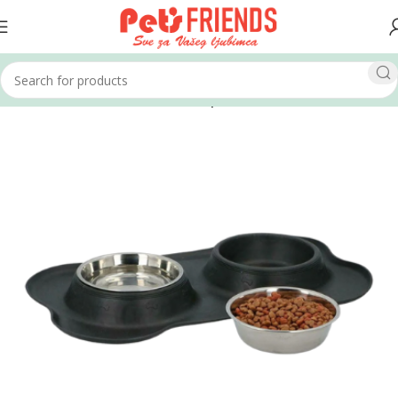
Home
Psi
Posude za hranu za pse