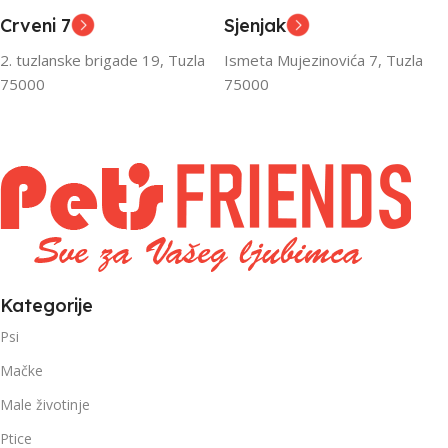
,
,
Crveni 7
Sjenjak
Senior
Senior
2. tuzlanske brigade 19, Tuzla
Ismeta Mujezinovića 7, Tuzla
FILTRIRAJ PO TEŽINI
FILTRIRAJ PO TEŽINI
75000
75000
0 – 1000g
1kg – 3kg
,
1kg – 3kg
Kategorije
Psi
Mačke
Male životinje
Ptice