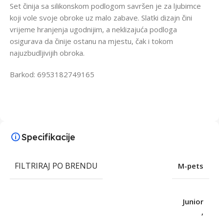
Set činija sa silikonskom podlogom savršen je za ljubimce
koji vole svoje obroke uz malo zabave. Slatki dizajn čini
vrijeme hranjenja ugodnijim, a neklizajuća podloga
osigurava da činije ostanu na mjestu, čak i tokom
najuzbudljivijih obroka.
Barkod: 6953182749165
Specifikacije
FILTRIRAJ PO BRENDU
M-pets
Junior
,