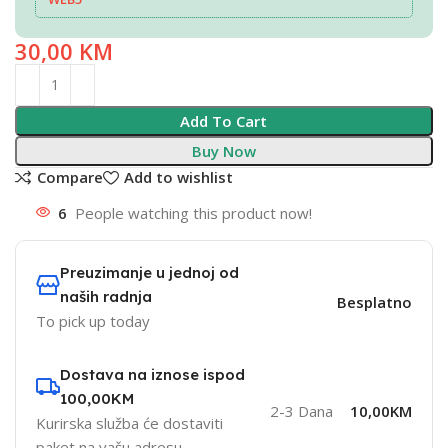
30,00
KM
Add To Cart
Buy Now
Compare
Add to wishlist
6
People watching this product now!
Preuzimanje u jednoj od
naših radnja
Besplatno
To pick up today
Dostava na iznose ispod
100,00KM
2-3 Dana
10,00KM
Kurirska služba će dostaviti
paket na vašu adresu.