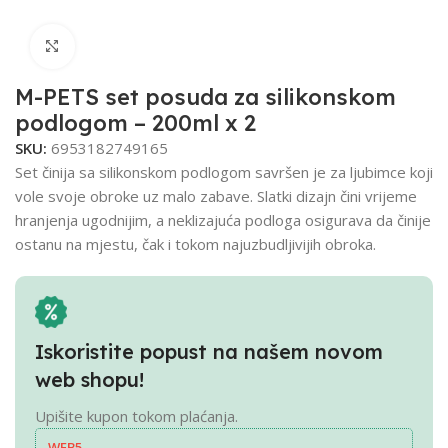
Click to enlarge
M-PETS set posuda za silikonskom
podlogom – 200ml x 2
SKU:
6953182749165
Set činija sa silikonskom podlogom savršen je za ljubimce koji
vole svoje obroke uz malo zabave. Slatki dizajn čini vrijeme
hranjenja ugodnijim, a neklizajuća podloga osigurava da činije
ostanu na mjestu, čak i tokom najuzbudljivijih obroka.
Iskoristite popust na našem novom
web shopu!
Upišite kupon tokom plaćanja.
WEB5