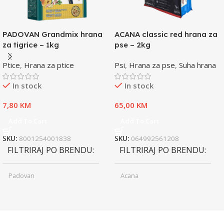
PADOVAN Grandmix hrana
ACANA classic red hrana za
za tigrice – 1kg
pse – 2kg
Ptice
,
Hrana za ptice
Psi
,
Hrana za pse
,
Suha hrana
In stock
In stock
7,80
KM
65,00
KM
Add To Cart
Add To Cart
SKU:
8001254001838
SKU:
064992561208
FILTRIRAJ PO BRENDU
FILTRIRAJ PO BRENDU
Padovan
Acana
Junior
Junior
UZRAST
UZRAST
,
,
Odrasli
Odrasli