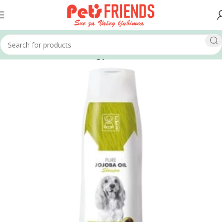
Home
Psi
Kozmetika i higijena