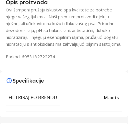
Opis proizvoda
Ovi šamponi pružaju iskustvo spa kvalitete za potrebe
njege vašeg ljubimca. Naši premium proizvodi djeluju
nježno, ali učinkovito na kožu i dlaku vašeg psa. Prirodno
dezodoriziraju, pH su balansirani, antistatični, duboko
hidratiziraju i njeguju esencijalnim uljima, pružajući bogatu
hidrataciju s antioksidansima zahvaljujući biljnim sastojcima.
Barkod: 6953182722274
Specifikacije
FILTRIRAJ PO BRENDU
M-pets