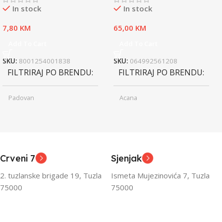
In stock
In stock
7,80
KM
65,00
KM
Add To Cart
Add To Cart
SKU:
8001254001838
SKU:
064992561208
FILTRIRAJ PO BRENDU
FILTRIRAJ PO BRENDU
Padovan
Acana
Junior
Junior
UZRAST
UZRAST
,
,
Odrasli
Odrasli
,
,
Crveni 7
Sjenjak
Senior
Senior
2. tuzlanske brigade 19, Tuzla
Ismeta Mujezinovića 7, Tuzla
FILTRIRAJ PO TEŽINI
FILTRIRAJ PO TEŽINI
75000
75000
0 – 1000g
1kg – 3kg
,