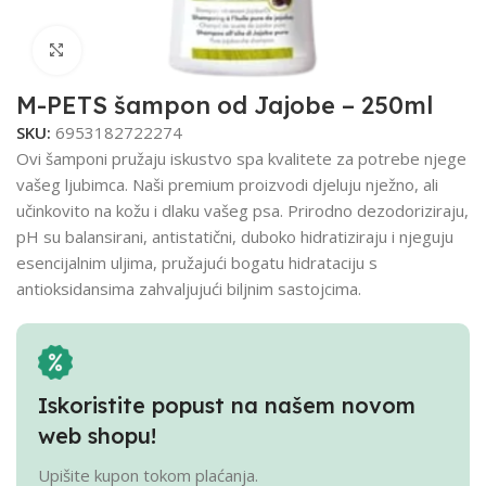
Click to enlarge
M-PETS šampon od Jajobe – 250ml
SKU:
6953182722274
Ovi šamponi pružaju iskustvo spa kvalitete za potrebe njege
vašeg ljubimca. Naši premium proizvodi djeluju nježno, ali
učinkovito na kožu i dlaku vašeg psa. Prirodno dezodoriziraju,
pH su balansirani, antistatični, duboko hidratiziraju i njeguju
esencijalnim uljima, pružajući bogatu hidrataciju s
antioksidansima zahvaljujući biljnim sastojcima.
Iskoristite popust na našem novom
web shopu!
Upišite kupon tokom plaćanja.