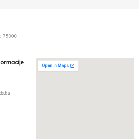
Odrasli
,
Senior
FILTRIRAJ PO TEŽINI
IRAJ PO TEŽINI
1kg – 3kg
la 75000
3kg
formacije
ds.ba