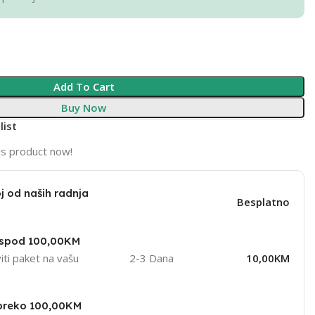
Add To Cart
Buy Now
list
is product now!
j od naših radnja
Besplatno
ispod 100,00KM
iti paket na vašu
2-3 Dana
10,00KM
 preko 100,00KM