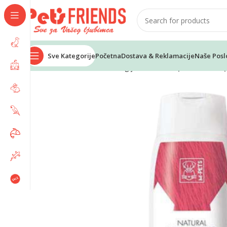
Sve Kategorije
Početna
Dostava & Reklamacije
Naše Posl
Home
Psi
Kozmetika i higijena
M-PETS prirodni šamp