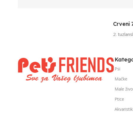
Odrasli
Odr
,
,
Senior
Sen
Crveni 
FILTRIRAJ PO TEŽINI
FILTRIRAJ PO 
2. tuzlan
0 – 1000g
1kg – 3kg
,
1kg – 3kg
Katego
Psi
Mačke
Male živo
Ptice
Akvaristi