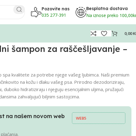
Besplatna dostava
Pozovite nas
035 277-391
Na iznose preko 100,00
0,00
K
ni šampon za raščešljavanje –
o spa kvalitete za potrebe njege vašeg ljubimca. Naši premium
 učinkovito na kožu i dlaku vašeg psa. Prirodno dezodoriziraju,
i, duboko hidratiziraju i njeguju esencijalnim uljima, pružajući
dansima zahvaljujući biljnim sastojcima.
pust na našem novom web
WEB5
 plaćanja.