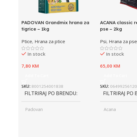
PADOVAN Grandmix hrana za
ACANA classic r
tigrice – 1kg
pse – 2kg
Ptice
,
Hrana za ptice
Psi
,
Hrana za pse
In stock
In stock
7,80
KM
65,00
KM
Add To Cart
Add To Cart
SKU:
8001254001838
SKU:
06499256120
FILTRIRAJ PO BRENDU
FILTRIRAJ PO
Padovan
Acana
UZRAST
Junior
UZRAST
Jun
,
,