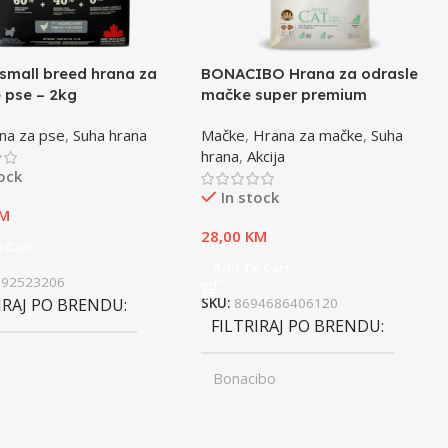
small breed hrana za
BONACIBO Hrana za odrasle
 pse – 2kg
mačke super premium
jagnjetina i riža – 2kg
na za pse
,
Suha hrana
Mačke
,
Hrana za mačke
,
Suha
hrana
,
Akcija
tock
In stock
M
28,00
KM
 Cart
Add To Cart
992523206
IRAJ PO BRENDU
SKU:
8694686406120
FILTRIRAJ PO BRENDU
Bonacibo
ST
Junior
,
UZRAST
Odrasli