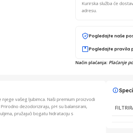
Kurirska služba će dostav
adresu.
Pogledajte naše po
Pogledajte pravila 
Naćin plaćanja:
Plaćanje p
Speci
e njege vašeg ljubimca. Naši premium proizvodi
. Prirodno dezodoriziraju, pH su balansirani,
FILTRI
 uljima, pružajući bogatu hidrataciju s