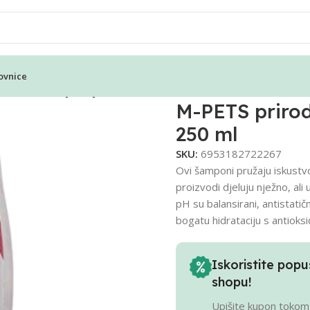
ovnice
on za raščešljavanje – 250 ml
M-PETS prirod
250 ml
SKU:
6953182722267
Ovi šamponi pružaju iskustv
proizvodi djeluju nježno, ali
pH su balansirani, antistatičn
bogatu hidrataciju s antioksi
Iskoristite po
shopu!
Upišite kupon tokom