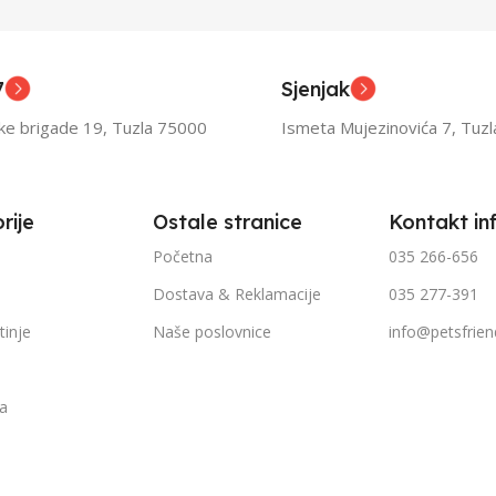
asli
Odrasli
,
ior
Senior
7
Sjenjak
TEŽINI
FILTRIRAJ PO TEŽINI
FILTR
ske brigade 19, Tuzla 75000
Ismeta Mujezinovića 7, Tuz
1kg – 3kg
1kg – 
rije
Ostale stranice
Kontakt in
Početna
035 266-656
Dostava & Reklamacije
035 277-391
tinje
Naše poslovnice
info@petsfrien
ka