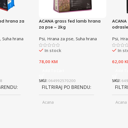
ed hrana za
ACANA grass fed lamb hrana
ACANA 
za pse – 2kg
odrasle
,
Suha hrana
Psi
,
Hrana za pse
,
Suha hrana
Psi
,
Hra
In stock
In s
78,00
KM
62,00
K
Add To Cart
Add To
8
SKU:
064992570200
SKU:
64
 BRENDU
FILTRIRAJ PO BRENDU
FILTR
Acana
Acana
ior
UZRAST
Junior
UZRA
,