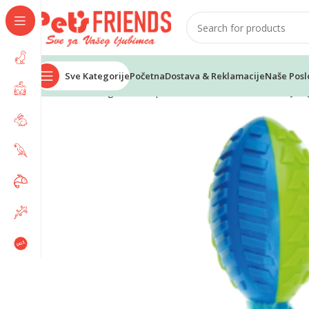
Sve Kategorije
Početna
Dostava & Reklamacije
Naše Posl
Home
Psi
Igračke za pse
M-PETS ON – OFF shelly – 