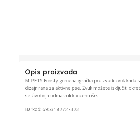
Opis proizvoda
M-PETS Funsty gumena igračka proizvodi zvuk kada se 
dizajnirana za aktivne pse. Zvuk možete isključiti okre
se životinja odmara ili koncentriše.
Barkod: 6953182727323