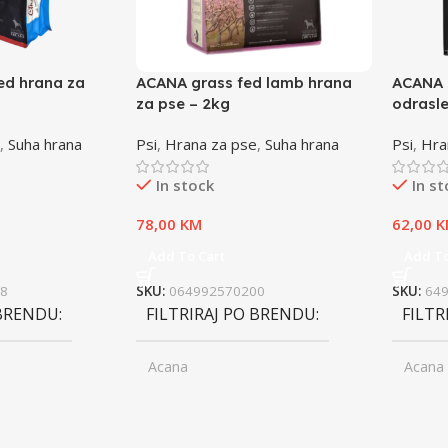
ed hrana za
ACANA grass fed lamb hrana
ACANA 
za pse – 2kg
odrasle
,
Suha hrana
Psi
,
Hrana za pse
,
Suha hrana
Psi
,
Hra
In stock
In s
78,00
KM
62,00
K
Add To Cart
Add To
8
SKU:
064992570200
SKU:
64
 BRENDU
FILTRIRAJ PO BRENDU
FILTR
Acana
Acana
ior
UZRAST
Junior
UZRA
,