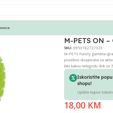
ovnice
plava/zelena
M-PETS ON – 
SKU:
6953182727323
M-PETS Funsty gumena igračka
posebno dizajnirana za aktiv
bilo kakvu nelagodu dok se ži
Iskoristite po
shopu!
Upišite kupon tokom
18,00
KM