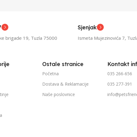
asli
Odrasli
,
ior
Senior
7
Sjenjak
TEŽINI
FILTRIRAJ PO TEŽINI
FILTR
ske brigade 19, Tuzla 75000
Ismeta Mujezinovića 7, Tuz
1kg – 3kg
1kg – 
rije
Ostale stranice
Kontakt in
Početna
035 266-656
Dostava & Reklamacije
035 277-391
tinje
Naše poslovnice
info@petsfrien
ka