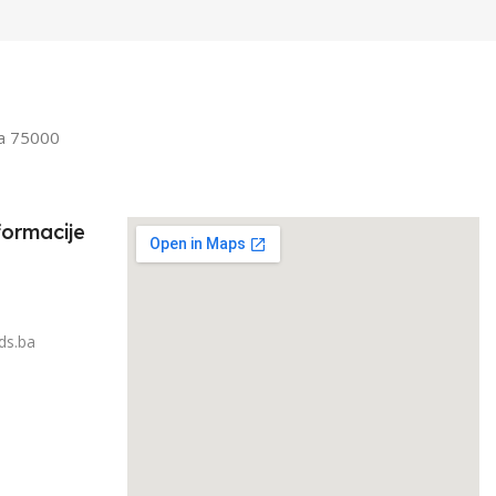
Odrasli
,
Senior
FILTRIRAJ PO TEŽINI
IRAJ PO TEŽINI
1kg – 3kg
la 75000
3kg
formacije
ds.ba