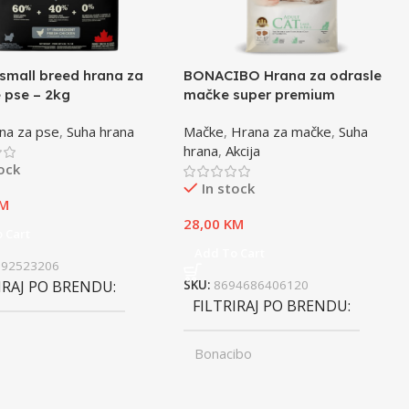
small breed hrana za
BONACIBO Hrana za odrasle
 pse – 2kg
mačke super premium
jagnjetina i riža – 2kg
na za pse
,
Suha hrana
Mačke
,
Hrana za mačke
,
Suha
hrana
,
Akcija
tock
In stock
M
28,00
KM
 Cart
Add To Cart
992523206
IRAJ PO BRENDU
SKU:
8694686406120
FILTRIRAJ PO BRENDU
Bonacibo
ST
Junior
,
UZRAST
Odrasli