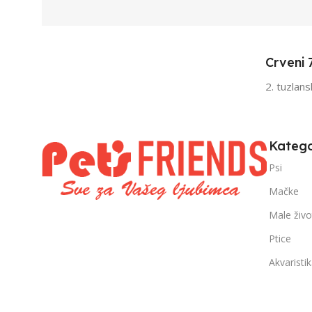
Odrasli
Odr
,
,
Senior
Sen
Crveni 
FILTRIRAJ PO TEŽINI
FILTRIRAJ PO 
2. tuzlan
0 – 1000g
1kg – 3kg
,
1kg – 3kg
Katego
Psi
Mačke
Male živo
Ptice
Akvaristi