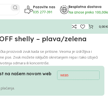
Besplatna dostava
Pozovite nas
035 277-391
Na iznose preko 100,00
0,00
K
OFF shelly – plava/zelena
 proizvodi zvuk kada se pritisne. Veoma je izdržljiva i
ne pse. Zvuk možete isključiti okretanjem repa i tako izbjeći
votinja odmara ili koncentriše.
pust na našem novom web
WEB5
 plaćanja.