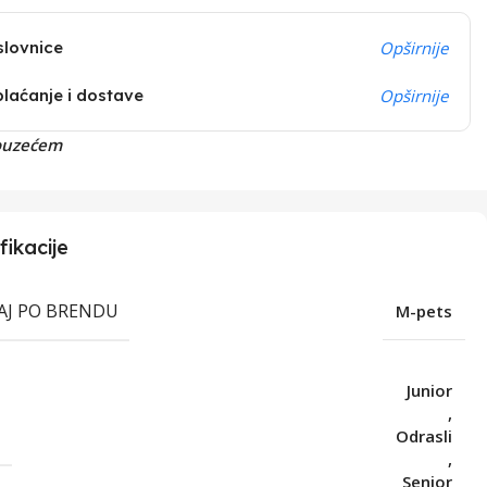
slovnice
Opširnije
plaćanje i dostave
Opširnije
ouzećem
fikacije
RAJ PO BRENDU
M-pets
Junior
,
T
Odrasli
,
Senior