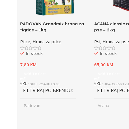
PADOVAN Grandmix hrana za
ACANA classic r
tigrice – 1kg
pse – 2kg
Ptice
,
Hrana za ptice
Psi
,
Hrana za pse
In stock
In stock
7,80
KM
65,00
KM
Add To Cart
Add To Cart
SKU:
8001254001838
SKU:
06499256120
FILTRIRAJ PO BRENDU
FILTRIRAJ PO
Padovan
Acana
UZRAST
Junior
UZRAST
Jun
,
,