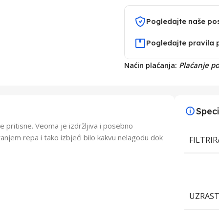
Pogledajte naše po
Pogledajte pravila 
Naćin plaćanja:
Plaćanje p
Speci
pritisne. Veoma je izdržljiva i posebno
tanjem repa i tako izbjeći bilo kakvu nelagodu dok
FILTRI
UZRAS