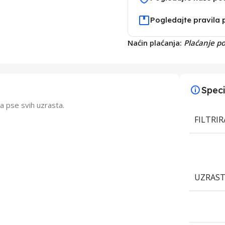
Pogledajte pravila 
Naćin plaćanja:
Plaćanje p
Speci
a pse svih uzrasta.
FILTRI
UZRAS