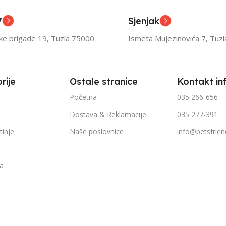
ior
Senior
7
Sjenjak
TEŽINI
FILTRIRAJ PO TEŽINI
FILTR
ske brigade 19, Tuzla 75000
Ismeta Mujezinovića 7, Tuz
1kg – 3kg
1kg – 
rije
Ostale stranice
Kontakt in
Početna
035 266-656
Dostava & Reklamacije
035 277-391
tinje
Naše poslovnice
info@petsfrien
ka