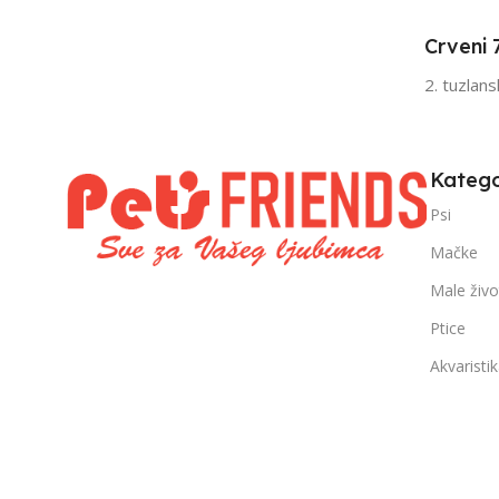
Senior
Sen
Crveni 
FILTRIRAJ PO TEŽINI
FILTRIRAJ PO 
2. tuzlan
0 – 1000g
1kg – 3kg
,
1kg – 3kg
Katego
Psi
Mačke
Male živo
Ptice
Akvaristi