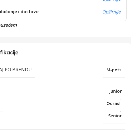
plaćanje i dostave
Opširnije
ouzećem
fikacije
RAJ PO BRENDU
M-pets
Junior
,
T
Odrasli
,
Senior