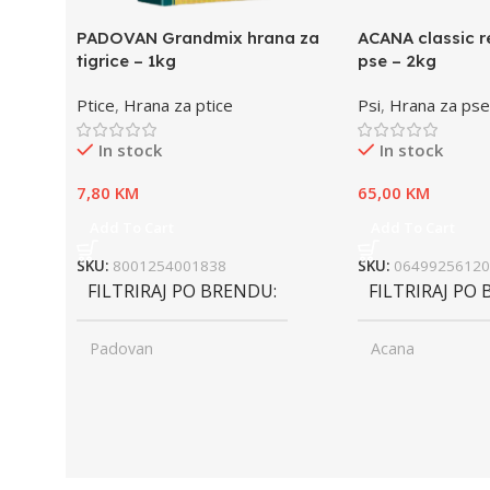
PADOVAN Grandmix hrana za
ACANA classic r
tigrice – 1kg
pse – 2kg
Ptice
,
Hrana za ptice
Psi
,
Hrana za pse
In stock
In stock
7,80
KM
65,00
KM
Add To Cart
Add To Cart
SKU:
8001254001838
SKU:
06499256120
FILTRIRAJ PO BRENDU
FILTRIRAJ PO
Padovan
Acana
UZRAST
Junior
UZRAST
Jun
,
,
Odrasli
Odr
,
,