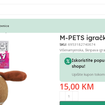
ovnice
Jimmy Brown
M-PETS igrač
SKU:
6953182740674
Višenamjenska, škripava igra
Iskoristite po
shopu!
Upišite kupon tokom
15,00
KM