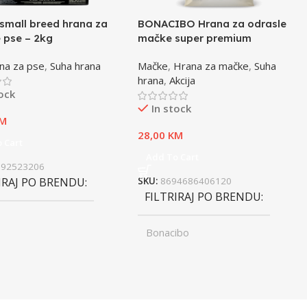
small breed hrana za
BONACIBO Hrana za odrasle
 pse – 2kg
mačke super premium
jagnjetina i riža – 2kg
na za pse
,
Suha hrana
Mačke
,
Hrana za mačke
,
Suha
hrana
,
Akcija
tock
In stock
M
28,00
KM
 Cart
Add To Cart
992523206
IRAJ PO BRENDU
SKU:
8694686406120
FILTRIRAJ PO BRENDU
Bonacibo
ST
Junior
,
UZRAST
Odrasli
Odrasli
,