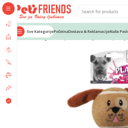
Sve Kategorije
Početna
Dostava & Reklamacije
Naše Posl
Home
Psi
Igračke za pse
M-PETS igračka za psa – 