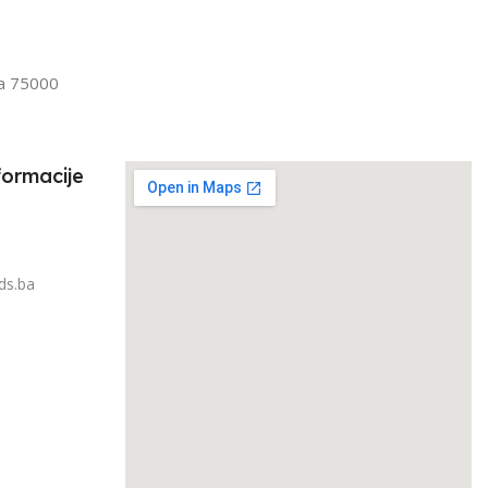
Senior
FILTRIRAJ PO TEŽINI
IRAJ PO TEŽINI
1kg – 3kg
la 75000
3kg
formacije
ds.ba