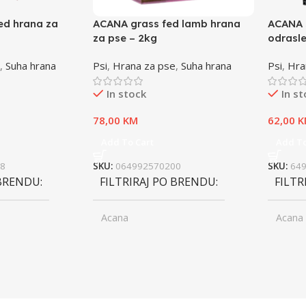
ed hrana za
ACANA grass fed lamb hrana
ACANA 
za pse – 2kg
odrasle
,
Suha hrana
Psi
,
Hrana za pse
,
Suha hrana
Psi
,
Hra
In stock
In s
78,00
KM
62,00
K
Add To Cart
Add To
8
SKU:
064992570200
SKU:
64
 BRENDU
FILTRIRAJ PO BRENDU
FILTR
Acana
Acana
ior
UZRAST
Junior
UZRA
,
asli
Odrasli
,