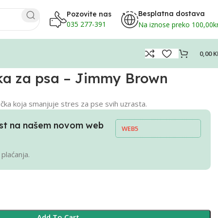
Besplatna dostava
Pozovite nas
035 277-391
Na iznose preko 100,00
0,00
K
ka za psa – Jimmy Brown
čka koja smanjuje stres za pse svih uzrasta.
pust na našem novom web
WEB5
 plaćanja.
Add To Cart