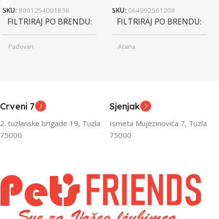
SKU:
8001254001838
SKU:
064992561208
FILTRIRAJ PO BRENDU
FILTRIRAJ PO BRENDU
Padovan
Acana
Junior
Junior
UZRAST
UZRAST
,
,
Odrasli
Odrasli
,
,
Crveni 7
Sjenjak
Senior
Senior
2. tuzlanske brigade 19, Tuzla
Ismeta Mujezinovića 7, Tuzla
FILTRIRAJ PO TEŽINI
FILTRIRAJ PO TEŽINI
75000
75000
0 – 1000g
1kg – 3kg
,
1kg – 3kg