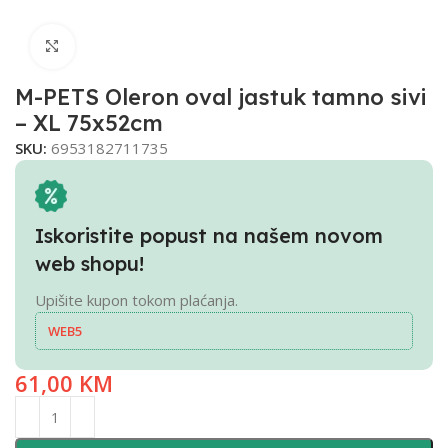
Click to enlarge
M-PETS Oleron oval jastuk tamno sivi
– XL 75x52cm
SKU:
6953182711735
Iskoristite popust na našem novom
web shopu!
Upišite kupon tokom plaćanja.
WEB5
61,00
KM