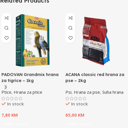
Related Products
PADOVAN Grandmix hrana
ACANA classic red hrana za
za tigrice – 1kg
pse – 2kg
Ptice
,
Hrana za ptice
Psi
,
Hrana za pse
,
Suha hrana
In stock
In stock
7,80
KM
65,00
KM
Add To Cart
Add To Cart