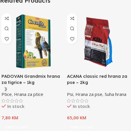
Related Products
PADOVAN Grandmix hrana
ACANA classic red hrana za
za tigrice – 1kg
pse – 2kg
Ptice
,
Hrana za ptice
Psi
,
Hrana za pse
,
Suha hrana
In stock
In stock
7,80
KM
65,00
KM
Add To Cart
Add To Cart