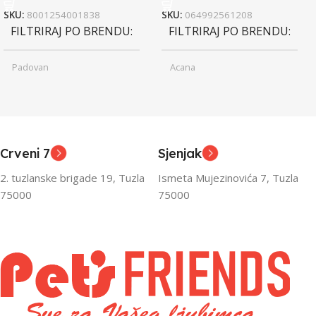
SKU:
8001254001838
SKU:
064992561208
FILTRIRAJ PO BRENDU
FILTRIRAJ PO BRENDU
Padovan
Acana
Junior
Junior
UZRAST
UZRAST
,
,
Odrasli
Odrasli
,
,
Crveni 7
Sjenjak
Senior
Senior
2. tuzlanske brigade 19, Tuzla
Ismeta Mujezinovića 7, Tuzla
FILTRIRAJ PO TEŽINI
FILTRIRAJ PO TEŽINI
75000
75000
0 – 1000g
1kg – 3kg
,
1kg – 3kg