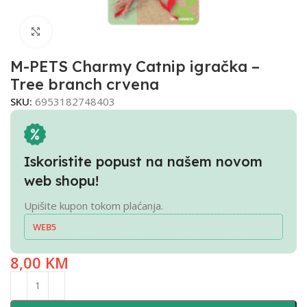
Click to enlarge
M-PETS Charmy Catnip igračka –
Tree branch crvena
SKU:
6953182748403
Iskoristite popust na našem novom
web shopu!
Upišite kupon tokom plaćanja.
WEB5
8,00
KM