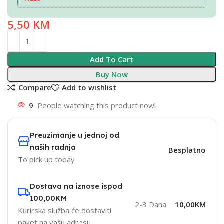
5,50
KM
Add To Cart
Buy Now
Compare
Add to wishlist
9
People watching this product now!
Preuzimanje u jednoj od
naših radnja
Besplatno
To pick up today
Dostava na iznose ispod
100,00KM
2-3 Dana
10,00KM
Kurirska služba će dostaviti
paket na vašu adresu.