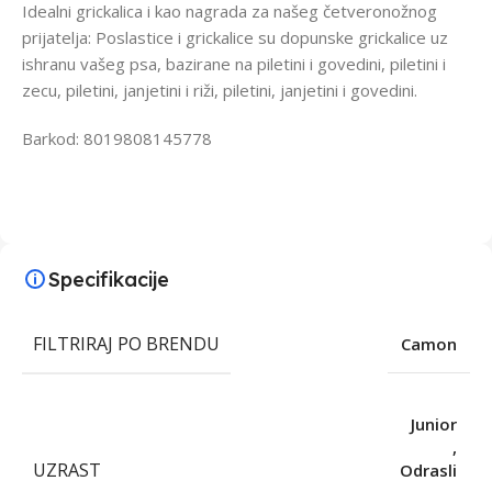
Idealni grickalica i kao nagrada za našeg četveronožnog
prijatelja: Poslastice i grickalice su dopunske grickalice uz
ishranu vašeg psa, bazirane na piletini i govedini, piletini i
zecu, piletini, janjetini i riži, piletini, janjetini i govedini.
Barkod: 8019808145778
Specifikacije
FILTRIRAJ PO BRENDU
Camon
Junior
,
UZRAST
Odrasli