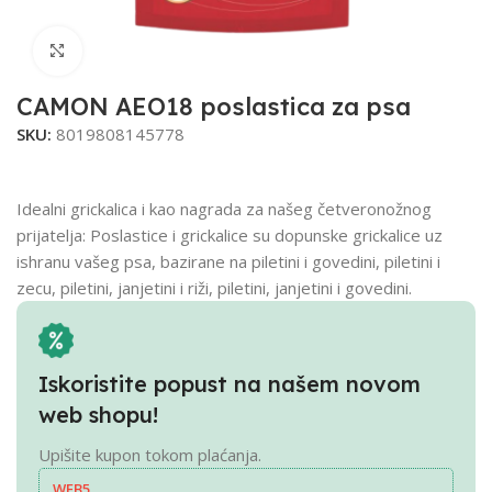
Click to enlarge
CAMON AEO18 poslastica za psa
SKU:
8019808145778
Idealni grickalica i kao nagrada za našeg četveronožnog
prijatelja: Poslastice i grickalice su dopunske grickalice uz
ishranu vašeg psa, bazirane na piletini i govedini, piletini i
zecu, piletini, janjetini i riži, piletini, janjetini i govedini.
Iskoristite popust na našem novom
web shopu!
Upišite kupon tokom plaćanja.
WEB5