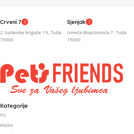
Junior
Junior
UZRAST
UZRAST
,
,
Odrasli
Odrasli
,
,
Crveni 7
Sjenjak
Senior
Senior
2. tuzlanske brigade 19, Tuzla
Ismeta Mujezinovića 7, Tuzla
FILTRIRAJ PO TEŽINI
FILTRIRAJ PO TEŽINI
75000
75000
0 – 1000g
1kg – 3kg
,
1kg – 3kg
Kategorije
Psi
Mačke