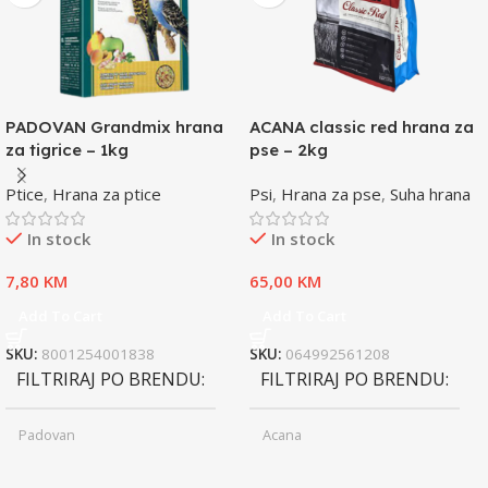
PADOVAN Grandmix hrana
ACANA classic red hrana za
za tigrice – 1kg
pse – 2kg
Ptice
,
Hrana za ptice
Psi
,
Hrana za pse
,
Suha hrana
In stock
In stock
7,80
KM
65,00
KM
Add To Cart
Add To Cart
SKU:
8001254001838
SKU:
064992561208
FILTRIRAJ PO BRENDU
FILTRIRAJ PO BRENDU
Padovan
Acana