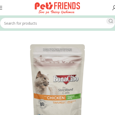
Home
Mačke
Hrana za mačke
Vlažna hrana