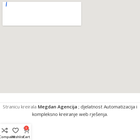
Stranicu kreirala
Megdan Agencija
; djelatnost Automatizacija i
kompleksno kreiranje web rješenja.
0
Compare
Wishlist
Cart