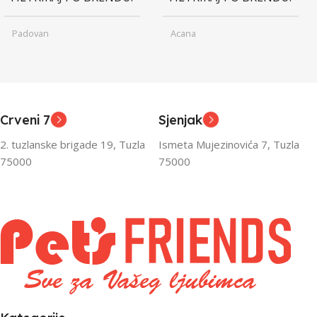
Padovan
Acana
Junior
Junior
UZRAST
UZRAST
,
,
Odrasli
Odrasli
,
,
Crveni 7
Sjenjak
Senior
Senior
2. tuzlanske brigade 19, Tuzla
Ismeta Mujezinovića 7, Tuzla
FILTRIRAJ PO TEŽINI
FILTRIRAJ PO TEŽINI
75000
75000
0 – 1000g
1kg – 3kg
,
1kg – 3kg