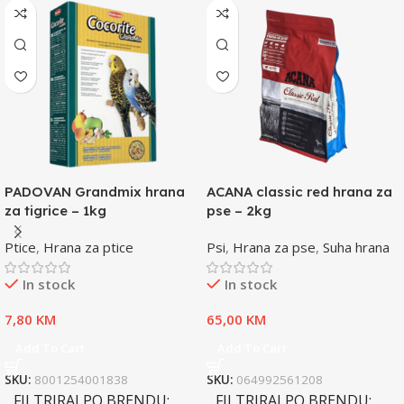
PADOVAN Grandmix hrana
ACANA classic red hrana za
za tigrice – 1kg
pse – 2kg
Ptice
,
Hrana za ptice
Psi
,
Hrana za pse
,
Suha hrana
In stock
In stock
7,80
KM
65,00
KM
Add To Cart
Add To Cart
SKU:
8001254001838
SKU:
064992561208
FILTRIRAJ PO BRENDU
FILTRIRAJ PO BRENDU