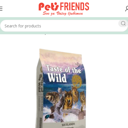
Home
Psi
Hrana za pse
Suha hrana