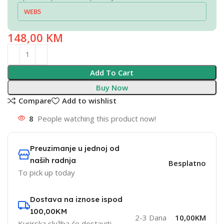
WEB5
148,00
KM
Add To Cart
Buy Now
Compare
Add to wishlist
8
People watching this product now!
Preuzimanje u jednoj od
naših radnja
Besplatno
To pick up today
Dostava na iznose ispod
100,00KM
2-3 Dana
10,00KM
Kurirska služba će dostaviti