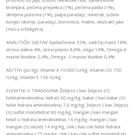
krompira, pečena prepelica (1%), pečena patka (1%),
dimljena puterina (1%), pulpa paradajz, minerali, sušeni
korijen cikorije, paradajz, borovnice, maline, ekstrakt juke
(Yucca schidigera).
ANALITIČKI SASTAV: bjelančevine 32%, sadržaj masti 18%,
sirova vlakna 4%, sirovi pepeo 8,8%, vlaga 10%, Omega-6
masne kiseline 2,4%, Omega -3 masne kiseline 0,4%.
ADITIVI (po kg): Vitamin A 10.000 IU/kg, Vitamin D3 750
IU/kg, Vitamin E 150 IU/kg.
ELEMTNI U TRAGOVIMA: Željezo ( kao željezo (II)
helataminokiselina, hidrat) 60 mg/kg, bakar ( kao bakar (II)
helat hidrata aminokiselina) 7,0 mg/kg, željezo ( kao željezo
(II) sulfat monohidrat 60 mg/kg, mangan ( kao mangan
helat iz hidrata aminokiselina) 14 mg/kg. mangan ( kao
mangan (II) oksid) 14 mg/kg, cink ( kao cnk helat hidrata
aminokiselina ) 75 mg/kg, cink ( kao cink sulfat monohidrat)