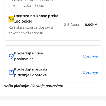
paket na vašu adresu.
Dostava na iznose preko
100,00KM
2-3 Dana
0,00KM
Kurirska služba će dostaviti
paket na vašu adresu.
Pogledajte naše
Opširnije
poslovnice
Pogledajte pravila
Opširnije
plaćanje i dostave
Naćin plaćanja:
Plaćanje pouzećem