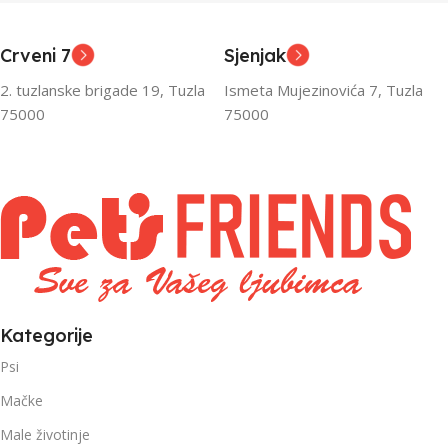
,
,
Odrasli
Odrasli
,
,
Crveni 7
Sjenjak
Senior
Senior
2. tuzlanske brigade 19, Tuzla
Ismeta Mujezinovića 7, Tuzla
FILTRIRAJ PO TEŽINI
FILTRIRAJ PO TEŽINI
75000
75000
0 – 1000g
1kg – 3kg
,
1kg – 3kg
Kategorije
Psi
Mačke
Male životinje