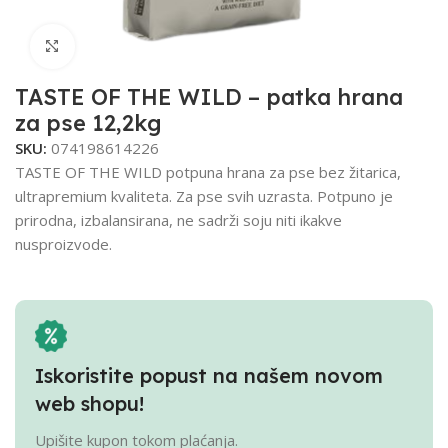
Click to enlarge
TASTE OF THE WILD – patka hrana
za pse 12,2kg
SKU:
074198614226
TASTE OF THE WILD potpuna hrana za pse bez žitarica,
ultrapremium kvaliteta. Za pse svih uzrasta. Potpuno je
prirodna, izbalansirana, ne sadrži soju niti ikakve
nusproizvode.
Iskoristite popust na našem novom
web shopu!
Upišite kupon tokom plaćanja.