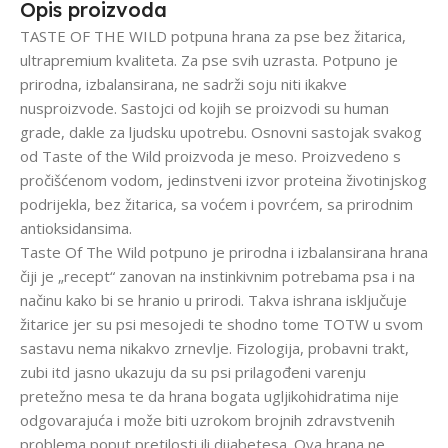
Opis proizvoda
TASTE OF THE WILD potpuna hrana za pse bez žitarica,
ultrapremium kvaliteta. Za pse svih uzrasta. Potpuno je
prirodna, izbalansirana, ne sadrži soju niti ikakve
nusproizvode. Sastojci od kojih se proizvodi su human
grade, dakle za ljudsku upotrebu. Osnovni sastojak svakog
od Taste of the Wild proizvoda je meso. Proizvedeno s
pročišćenom vodom, jedinstveni izvor proteina životinjskog
podrijekla, bez žitarica, sa voćem i povrćem, sa prirodnim
antioksidansima.
Taste Of The Wild potpuno je prirodna i izbalansirana hrana
čiji je „recept“ zanovan na instinkivnim potrebama psa i na
načinu kako bi se hranio u prirodi. Takva ishrana isključuje
žitarice jer su psi mesojedi te shodno tome TOTW u svom
sastavu nema nikakvo zrnevlje. Fizologija, probavni trakt,
zubi itd jasno ukazuju da su psi prilagođeni varenju
pretežno mesa te da hrana bogata ugljikohidratima nije
odgovarajuća i može biti uzrokom brojnih zdravstvenih
problema poput pretilosti ili dijabetesa. Ova hrana ne