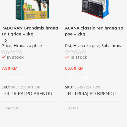
PADOVAN Grandmix hrana
ACANA classic red hrana za
za tigrice – 1kg
pse – 2kg
Ptice
,
Hrana za ptice
Psi
,
Hrana za pse
,
Suha hrana
In stock
In stock
7,80
KM
65,00
KM
Add To Cart
Add To Cart
SKU:
8001254001838
SKU:
064992561208
FILTRIRAJ PO BRENDU
FILTRIRAJ PO BRENDU
Padovan
Acana
Junior
Junior
UZRAST
UZRAST