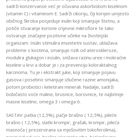
sadrži konzervanse već je očuvana askorbiskom kiselinom
(vitamin C) i vitaminom E. Sadrži cikoriju, čiji korijen umjesto
običnog škroba posjeduje inulin koji smanjuje štetnu, a
potiče stvaranje korisne crijevne mikroflore te tako
ostvaruje značajne pozitivne učinke na životinjski
organizam. Inulin stimulira imunitetni sustav, ublažava
probleme s kostima, smanjuje rizik od ateroskleroze,
modulira glukagon i inzulin, snižava razinu uree i mokraćne
kiseline u krvi a dobar je i za prevenciju koloraktalnog
karcinoma. Tu je i ekstrakt juke, koji smanjuje pojavu
gasova i posebno smanjuje izlučene razine amonijaka,
potom probiotici i keletirani minerali. Nadalje, sadrži
bobičasto voće maline, brusnice, borovnice, te najbitnije
masne kiseline, omega 3 i omega 6.
SASTAV: patka (12,5%), pačje brašno ( 12,5%), pileće
brašno ( 12,5%), slatki krompir, grašak, krompir, pileća
masnoća ( prezervirana sa mješovitim tokoferolima),
proizvod od jaja, brašno okeanske ribe, bjelančevine