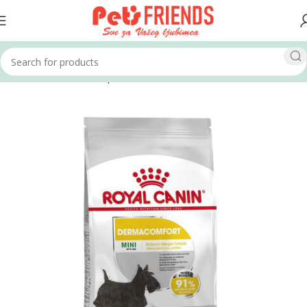
Home
Psi
Hrana za pse
Suha hrana