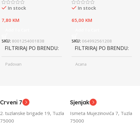
In stock
In stock
7,80
KM
65,00
KM
Add To Cart
Add To Cart
SKU:
8001254001838
SKU:
064992561208
FILTRIRAJ PO BRENDU
FILTRIRAJ PO BRENDU
Padovan
Acana
Junior
Junior
UZRAST
UZRAST
,
,
Odrasli
Odrasli
,
,
Crveni 7
Sjenjak
Senior
Senior
2. tuzlanske brigade 19, Tuzla
Ismeta Mujezinovića 7, Tuzla
FILTRIRAJ PO TEŽINI
FILTRIRAJ PO TEŽINI
75000
75000
0 – 1000g
1kg – 3kg