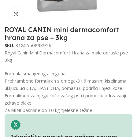
Click to enlarge
ROYAL CANIN mini dermacomfort
hrana za pse – 3kg
SKU:
3182550893916
Royal Canin Mini Dermacomfort Hrana za male odrasle pse
3kg
Formula smanjenog alergena.
Prehrambeno formuliran s omega-3 i 6 masnim kiselinama,
ukljucujuci GLA, EPA i DHA, pomažu u podršci i njezi kože.
Formulirano za njegu kože vašeg psa i pomoc u održavanju
zdrave dlake.
Za MINI pasmine do 10 kg tjelesne težine.
Iskoristite popust na našem novom