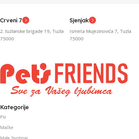
,
,
Odrasli
Odrasli
,
,
Crveni 7
Sjenjak
Senior
Senior
2. tuzlanske brigade 19, Tuzla
Ismeta Mujezinovića 7, Tuzla
FILTRIRAJ PO TEŽINI
FILTRIRAJ PO TEŽINI
75000
75000
0 – 1000g
1kg – 3kg
,
1kg – 3kg
Kategorije
Psi
Mačke
Male životinje