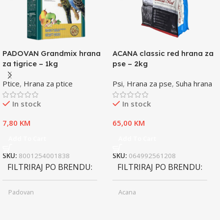
PADOVAN Grandmix hrana
ACANA classic red hrana za
za tigrice – 1kg
pse – 2kg
Ptice
,
Hrana za ptice
Psi
,
Hrana za pse
,
Suha hrana
In stock
In stock
7,80
KM
65,00
KM
Add To Cart
Add To Cart
SKU:
8001254001838
SKU:
064992561208
FILTRIRAJ PO BRENDU
FILTRIRAJ PO BRENDU
Padovan
Acana
Junior
Junior
UZRAST
UZRAST