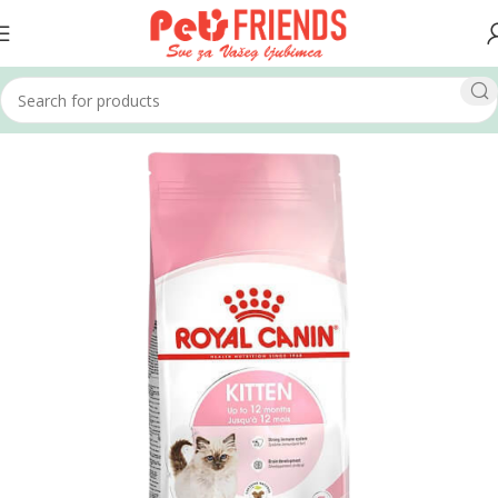
Home
Mačke
Hrana za mačke
Suha hrana