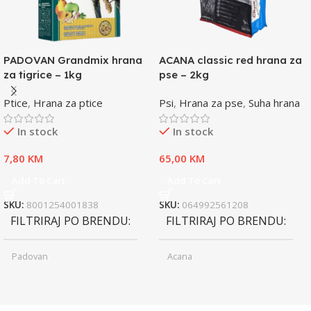
PADOVAN Grandmix hrana
ACANA classic red hrana za
za tigrice – 1kg
pse – 2kg
Ptice
,
Hrana za ptice
Psi
,
Hrana za pse
,
Suha hrana
In stock
In stock
7,80
KM
65,00
KM
Add To Cart
Add To Cart
SKU:
8001254001838
SKU:
064992561208
FILTRIRAJ PO BRENDU
FILTRIRAJ PO BRENDU
Padovan
Acana
Junior
Junior
UZRAST
UZRAST
,
,