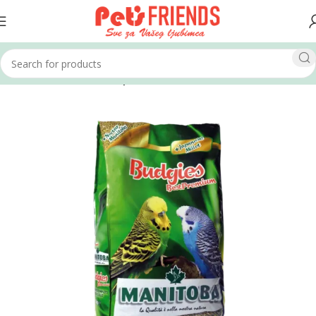
Home
Ptice
Hrana za ptice