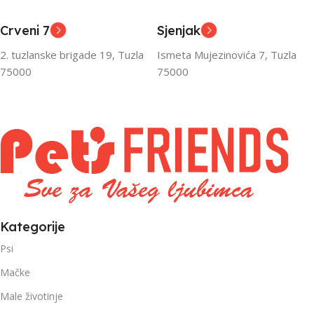
Odrasli
Odrasli
,
,
Crveni 7
Sjenjak
Senior
Senior
2. tuzlanske brigade 19, Tuzla
Ismeta Mujezinovića 7, Tuzla
FILTRIRAJ PO TEŽINI
FILTRIRAJ PO TEŽINI
75000
75000
0 – 1000g
1kg – 3kg
,
1kg – 3kg
Kategorije
Psi
Mačke
Male životinje