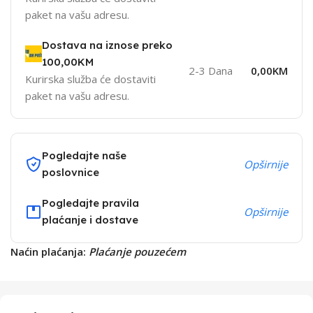
paket na vašu adresu.
Dostava na iznose preko
100,00KM
2-3 Dana
0,00KM
Kurirska služba će dostaviti
paket na vašu adresu.
Pogledajte naše
Opširnije
poslovnice
Pogledajte pravila
Opširnije
plaćanje i dostave
Naćin plaćanja:
Plaćanje pouzećem