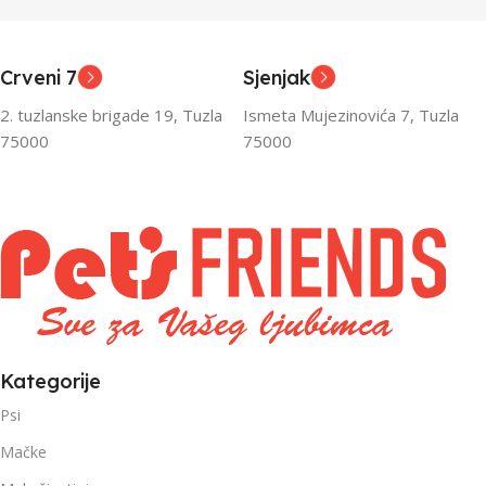
Junior
Junior
UZRAST
UZRAST
,
,
Odrasli
Odrasli
,
,
Crveni 7
Sjenjak
Senior
Senior
2. tuzlanske brigade 19, Tuzla
Ismeta Mujezinovića 7, Tuzla
FILTRIRAJ PO TEŽINI
FILTRIRAJ PO TEŽINI
75000
75000
0 – 1000g
1kg – 3kg
,
1kg – 3kg
Kategorije
Psi
Mačke