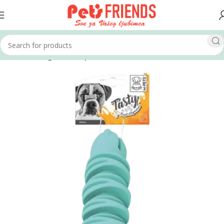
Home
Psi
Igračke za pse