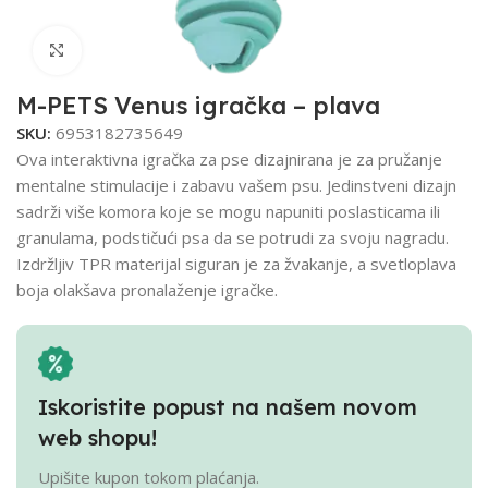
Click to enlarge
M-PETS Venus igračka – plava
SKU:
6953182735649
Ova interaktivna igračka za pse dizajnirana je za pružanje
mentalne stimulacije i zabavu vašem psu. Jedinstveni dizajn
sadrži više komora koje se mogu napuniti poslasticama ili
granulama, podstičući psa da se potrudi za svoju nagradu.
Izdržljiv TPR materijal siguran je za žvakanje, a svetloplava
boja olakšava pronalaženje igračke.
Iskoristite popust na našem novom
web shopu!
Upišite kupon tokom plaćanja.