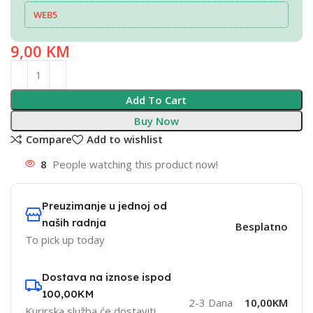
WEB5
9,00
KM
Add To Cart
Buy Now
Compare
Add to wishlist
8
People watching this product now!
Preuzimanje u jednoj od
naših radnja
Besplatno
To pick up today
Dostava na iznose ispod
100,00KM
2-3 Dana
10,00KM
Kurirska služba će dostaviti