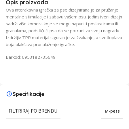
Opis proizvoda
Ova interaktivna igračka za pse dizajnirana je za pružanje
mentalne stimulacije i zabavu vašem psu. Jedinstveni dizajn
sadrži više komora koje se mogu napuniti poslasticama ili
granulama, podstičući psa da se potrudi za svoju nagradu.
Izdržljiv TPR materijal siguran je za žvakanje, a svetloplava
boja olakšava pronalaženje igračke.
Barkod: 6953182735649
Specifikacije
FILTRIRAJ PO BRENDU
M-pets