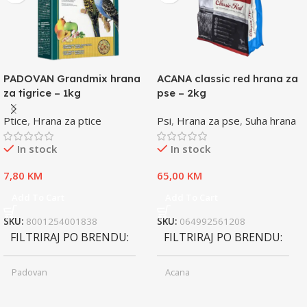
PADOVAN Grandmix hrana
ACANA classic red hrana za
za tigrice – 1kg
pse – 2kg
Ptice
,
Hrana za ptice
Psi
,
Hrana za pse
,
Suha hrana
In stock
In stock
7,80
KM
65,00
KM
Add To Cart
Add To Cart
SKU:
8001254001838
SKU:
064992561208
FILTRIRAJ PO BRENDU
FILTRIRAJ PO BRENDU
Padovan
Acana