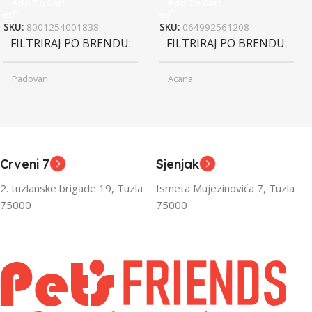
Add To Cart
Add To Cart
SKU:
8001254001838
SKU:
064992561208
FILTRIRAJ PO BRENDU
FILTRIRAJ PO BRENDU
Padovan
Acana
Junior
Junior
UZRAST
UZRAST
,
,
Odrasli
Odrasli
,
,
Crveni 7
Sjenjak
Senior
Senior
2. tuzlanske brigade 19, Tuzla
Ismeta Mujezinovića 7, Tuzla
FILTRIRAJ PO TEŽINI
FILTRIRAJ PO TEŽINI
75000
75000
0 – 1000g
1kg – 3kg
,
1kg – 3kg