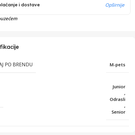
plaćanje i dostave
Opširnije
ouzećem
fikacije
RAJ PO BRENDU
M-pets
Junior
,
T
Odrasli
,
Senior