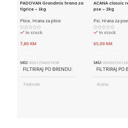
PADOVAN Grandmix hrana za
ACANA classic r
tigrice – 1kg
pse – 2kg
Ptice
,
Hrana za ptice
Psi
,
Hrana za pse
In stock
In stock
7,80
KM
65,00
KM
Add To Cart
Add To Cart
SKU:
8001254001838
SKU:
06499256120
FILTRIRAJ PO BRENDU
FILTRIRAJ PO
Padovan
Acana
UZRAST
Junior
UZRAST
Jun
,
,
Odrasli
Odr
,
,
Senior
Sen