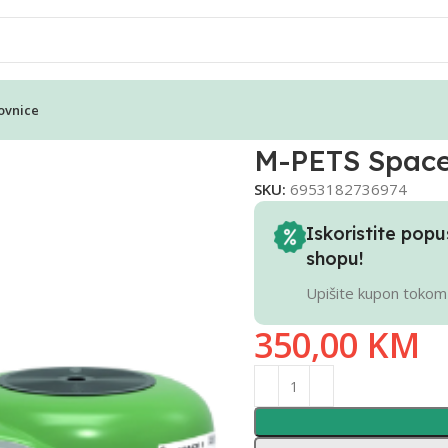
ovnice
za mačke – Zeleni
M-PETS Space
SKU:
6953182736974
Iskoristite po
shopu!
Upišite kupon tokom
350,00
KM