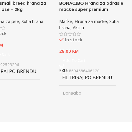
small breed hrana za
BONACIBO Hrana za odrasle
 pse – 2kg
mačke super premium
jagnjetina i riža – 2kg
na za pse
,
Suha hrana
Mačke
,
Hrana za mačke
,
Suha
hrana
,
Akcija
tock
In stock
M
28,00
KM
 Cart
Add To Cart
992523206
IRAJ PO BRENDU
SKU:
8694686406120
FILTRIRAJ PO BRENDU
Bonacibo
ST
Junior
,
UZRAST
Odrasli
Odrasli
,
Senior
FILTRIRAJ PO TEŽINI