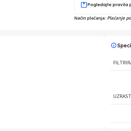
Pogledajte pravila 
Naćin plaćanja:
Plaćanje p
Speci
FILTRI
UZRAS