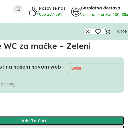
Besplatna dostava
Pozovite nas
035 277-391
Na iznose preko 100,00
0,00
K
 WC za mačke – Zeleni
pust na našem novom web
WEB5
 plaćanja.
Add To Cart