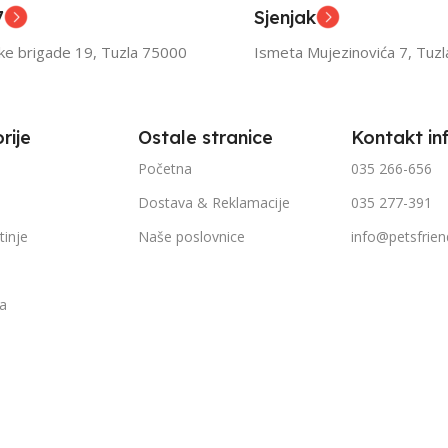
7
Sjenjak
TEŽINI
FILTRIRAJ PO TEŽINI
FILTR
ske brigade 19, Tuzla 75000
Ismeta Mujezinovića 7, Tuz
1kg – 3kg
1kg – 
rije
Ostale stranice
Kontakt in
Početna
035 266-656
Dostava & Reklamacije
035 277-391
tinje
Naše poslovnice
info@petsfrien
ka