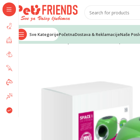
Sve Kategorije
Početna
Dostava & Reklamacije
Naše Posl
Home
Mačke
WC i oprema za WC
M-PETS Space WC 