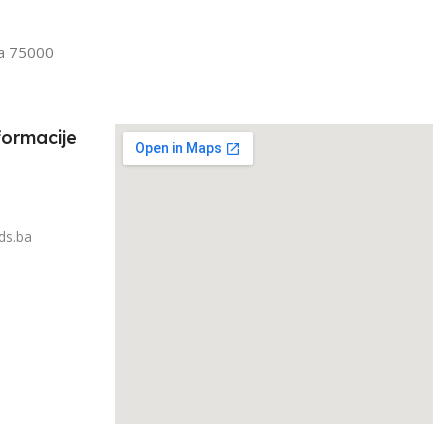
IRAJ PO TEŽINI
1kg – 3kg
la 75000
3kg
formacije
ds.ba