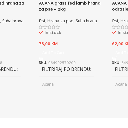
ed hrana za
ACANA grass fed lamb hrana
ACANA 
za pse – 2kg
odrasle
,
Suha hrana
Psi
,
Hrana za pse
,
Suha hrana
Psi
,
Hra
In stock
In s
78,00
KM
62,00
K
Add To Cart
Add To
8
SKU:
064992570200
SKU:
64
 BRENDU
FILTRIRAJ PO BRENDU
FILTR
Acana
Acana
ior
UZRAST
Junior
UZRA
,
asli
Odrasli
,
ior
Senior