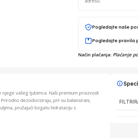
adresu.
Pogledajte naše po
Pogledajte pravila 
Naćin plaćanja:
Plaćanje p
Speci
e njege vašeg ljubimca. Naši premium proizvodi
. Prirodno dezodoriziraju, pH su balansirani,
FILTRI
 uljima, pružajući bogatu hidrataciju s