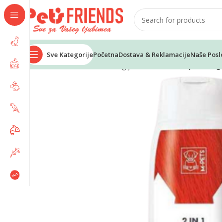
Sve Kategorije
Početna
Dostava & Reklamacije
Naše Posl
Home
Psi
Kozmetika i higijena
M-PETS šampon i reg