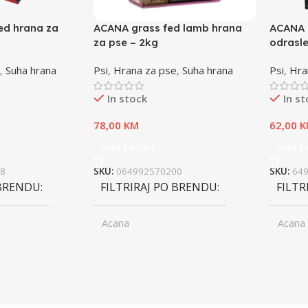
ed hrana za
ACANA grass fed lamb hrana
ACANA 
za pse – 2kg
odrasle
,
Suha hrana
Psi
,
Hrana za pse
,
Suha hrana
Psi
,
Hra
In stock
In s
78,00
KM
62,00
K
Add To Cart
Add To
8
SKU:
064992570200
SKU:
64
 BRENDU
FILTRIRAJ PO BRENDU
FILTR
Acana
Acana
ior
UZRAST
Junior
UZRA
,
asli
Odrasli
,