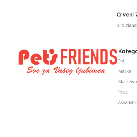
Senior
Sen
Crveni 
FILTRIRAJ PO TEŽINI
FILTRIRAJ PO 
2. tuzlan
0 – 1000g
1kg – 3kg
,
1kg – 3kg
Katego
Psi
Mačke
Male živo
Ptice
Akvaristi