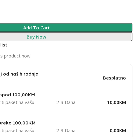
Add To Cart
Buy Now
list
is product now!
j od naših radnja
Besplatno
ispod 100,00KM
iti paket na vašu
2-3 Dana
10,00KM
 preko 100,00KM
iti paket na vašu
2-3 Dana
0,00KM