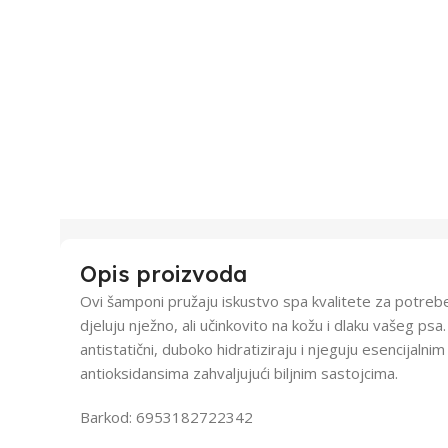
Opis proizvoda
Ovi šamponi pružaju iskustvo spa kvalitete za potreb
djeluju nježno, ali učinkovito na kožu i dlaku vašeg psa
antistatični, duboko hidratiziraju i njeguju esencijalnim
antioksidansima zahvaljujući biljnim sastojcima.
Barkod: 6953182722342