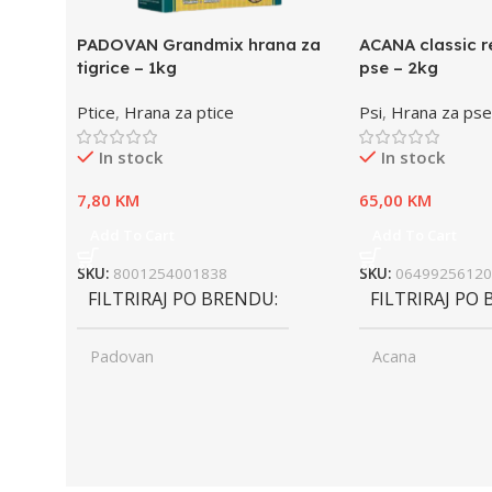
PADOVAN Grandmix hrana za
ACANA classic r
tigrice – 1kg
pse – 2kg
Ptice
,
Hrana za ptice
Psi
,
Hrana za pse
In stock
In stock
7,80
KM
65,00
KM
Add To Cart
Add To Cart
SKU:
8001254001838
SKU:
06499256120
FILTRIRAJ PO BRENDU
FILTRIRAJ PO
Padovan
Acana
UZRAST
Junior
UZRAST
Jun
,
,
Odrasli
Odr
,
,