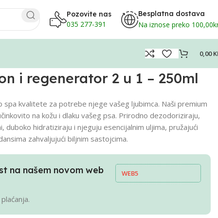
Besplatna dostava
Pozovite nas
035 277-391
Na iznose preko 100,00
0,00
K
 i regenerator 2 u 1 – 250ml
o spa kvalitete za potrebe njege vašeg ljubimca. Naši premium
 učinkovito na kožu i dlaku vašeg psa. Prirodno dezodoriziraju,
i, duboko hidratiziraju i njeguju esencijalnim uljima, pružajući
dansima zahvaljujući biljnim sastojcima.
pust na našem novom web
WEB5
 plaćanja.