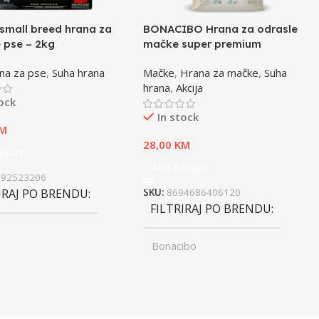
small breed hrana za
BONACIBO Hrana za odrasle
 pse – 2kg
mačke super premium
jagnjetina i riža – 2kg
na za pse
,
Suha hrana
Mačke
,
Hrana za mačke
,
Suha
hrana
,
Akcija
tock
In stock
M
28,00
KM
 Cart
Add To Cart
992523206
IRAJ PO BRENDU
SKU:
8694686406120
FILTRIRAJ PO BRENDU
Bonacibo
ST
Junior
,
UZRAST
Odrasli
Odrasli
,