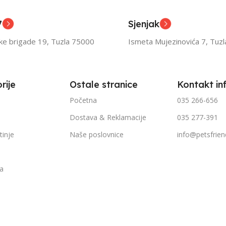
ior
Senior
7
Sjenjak
TEŽINI
FILTRIRAJ PO TEŽINI
FILTR
ske brigade 19, Tuzla 75000
Ismeta Mujezinovića 7, Tuz
1kg – 3kg
1kg – 
rije
Ostale stranice
Kontakt in
Početna
035 266-656
Dostava & Reklamacije
035 277-391
tinje
Naše poslovnice
info@petsfrien
ka