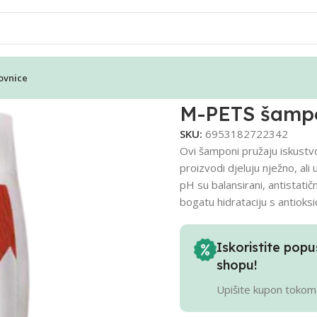
ovnice
enerator 2 u 1 – 250ml
M-PETS šampon
SKU:
6953182722342
Ovi šamponi pružaju iskustv
proizvodi djeluju nježno, ali
pH su balansirani, antistatičn
bogatu hidrataciju s antioksi
Iskoristite po
shopu!
Upišite kupon tokom