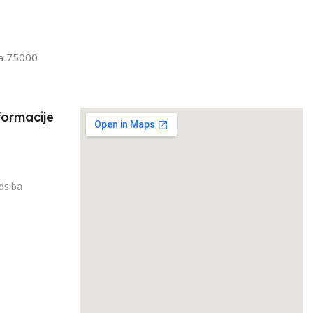
Senior
FILTRIRAJ PO TEŽINI
IRAJ PO TEŽINI
1kg – 3kg
la 75000
3kg
formacije
ds.ba