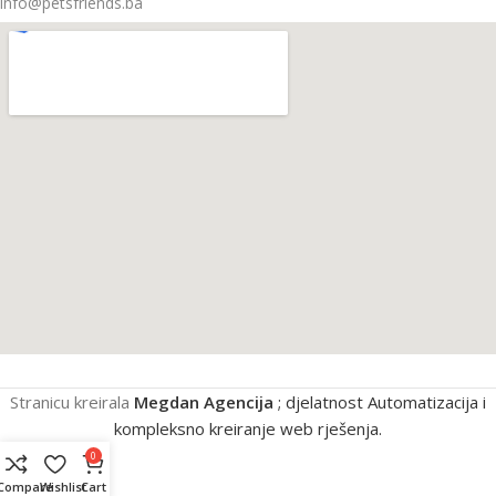
info@petsfriends.ba
Stranicu kreirala
Megdan Agencija
; djelatnost Automatizacija i
kompleksno kreiranje web rješenja.
0
Compare
Wishlist
Cart