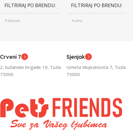
FILTRIRAJ PO BRENDU
FILTRIRAJ PO BRENDU
Padovan
Acana
Junior
Junior
UZRAST
UZRAST
,
,
Odrasli
Odrasli
,
,
Crveni 7
Sjenjak
Senior
Senior
2. tuzlanske brigade 19, Tuzla
Ismeta Mujezinovića 7, Tuzla
FILTRIRAJ PO TEŽINI
FILTRIRAJ PO TEŽINI
75000
75000
0 – 1000g
1kg – 3kg
,
1kg – 3kg