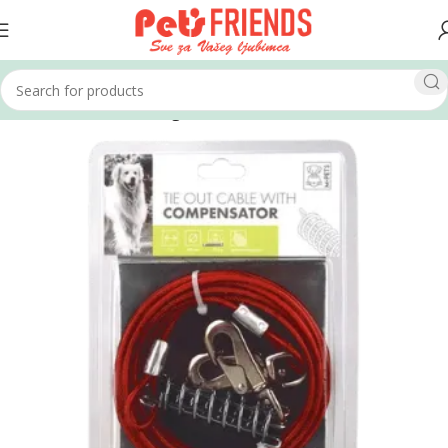
Home
Psi
Povodci i ogrlice