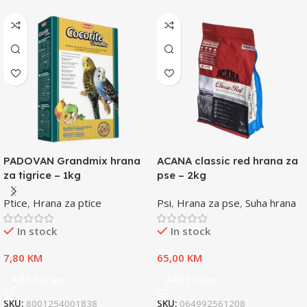
PADOVAN Grandmix hrana
ACANA classic red hrana za
za tigrice – 1kg
pse – 2kg
Ptice
,
Hrana za ptice
Psi
,
Hrana za pse
,
Suha hrana
In stock
In stock
7,80
KM
65,00
KM
Add To Cart
Add To Cart
SKU:
8001254001838
SKU:
064992561208