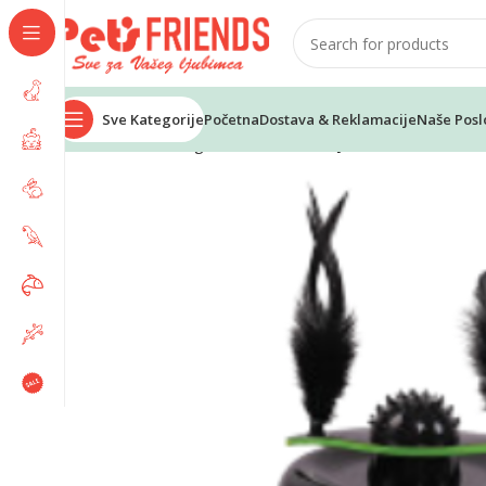
Sve Kategorije
Početna
Dostava & Reklamacije
Naše Posl
Home
Mačke
Igračke
M-PETS Play Tower Rocket Ec