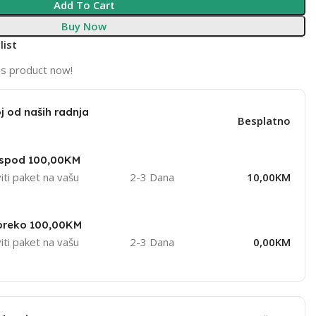
Add To Cart
Buy Now
list
is product now!
j od naših radnja
Besplatno
ispod 100,00KM
iti paket na vašu
2-3 Dana
10,00KM
 preko 100,00KM
iti paket na vašu
2-3 Dana
0,00KM