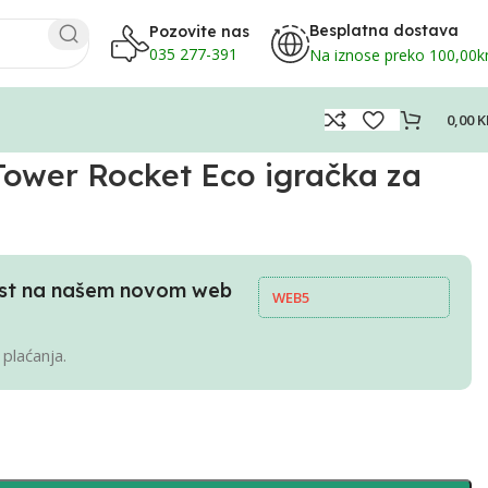
Besplatna dostava
Pozovite nas
035 277-391
Na iznose preko 100,00
0,00
K
ower Rocket Eco igračka za
pust na našem novom web
WEB5
 plaćanja.