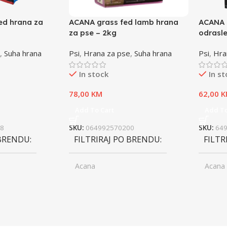
ed hrana za
ACANA grass fed lamb hrana
ACANA 
za pse – 2kg
odrasle
,
Suha hrana
Psi
,
Hrana za pse
,
Suha hrana
Psi
,
Hra
In stock
In s
78,00
KM
62,00
K
Add To Cart
Add To
8
SKU:
064992570200
SKU:
64
 BRENDU
FILTRIRAJ PO BRENDU
FILTR
Acana
Acana
ior
UZRAST
Junior
UZRA
,
asli
Odrasli
,