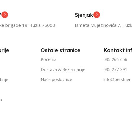
ior
Senior
7
Sjenjak
TEŽINI
FILTRIRAJ PO TEŽINI
FILTR
ske brigade 19, Tuzla 75000
Ismeta Mujezinovića 7, Tuz
1kg – 3kg
1kg – 
rije
Ostale stranice
Kontakt in
Početna
035 266-656
Dostava & Reklamacije
035 277-391
tinje
Naše poslovnice
info@petsfrien
ka