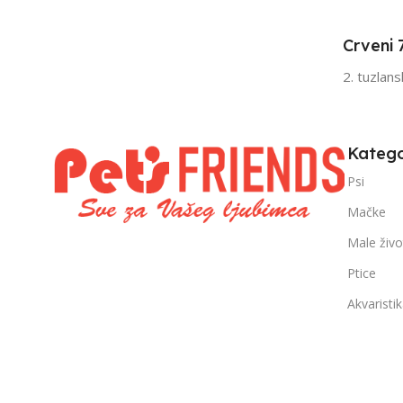
Senior
Sen
Crveni 
FILTRIRAJ PO TEŽINI
FILTRIRAJ PO 
2. tuzlan
0 – 1000g
1kg – 3kg
,
1kg – 3kg
Katego
Psi
Mačke
Male živo
Ptice
Akvaristi