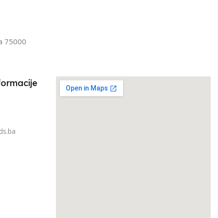
Senior
FILTRIRAJ PO TEŽINI
IRAJ PO TEŽINI
1kg – 3kg
la 75000
3kg
formacije
ds.ba