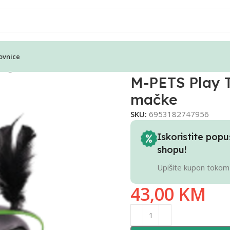
ovnice
o igračka za mačke
M-PETS Play T
mačke
SKU:
6953182747956
Iskoristite po
shopu!
Upišite kupon tokom
43,00
KM