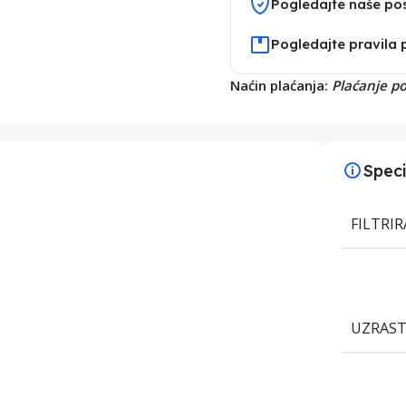
Pogledajte naše po
Pogledajte pravila 
Naćin plaćanja:
Plaćanje p
Speci
FILTRI
UZRAS