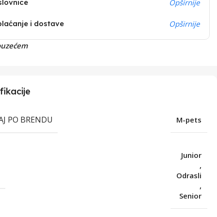
slovnice
Opširnije
plaćanje i dostave
Opširnije
ouzećem
fikacije
RAJ PO BRENDU
M-pets
Junior
,
T
Odrasli
,
Senior