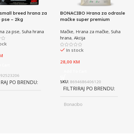
small breed hrana za
BONACIBO Hrana za odrasle
 pse – 2kg
mačke super premium
jagnjetina i riža – 2kg
na za pse
,
Suha hrana
Mačke
,
Hrana za mačke
,
Suha
hrana
,
Akcija
tock
In stock
M
28,00
KM
 Cart
Add To Cart
992523206
IRAJ PO BRENDU
SKU:
8694686406120
FILTRIRAJ PO BRENDU
Bonacibo
ST
Junior
,
UZRAST
Odrasli
Odrasli
,