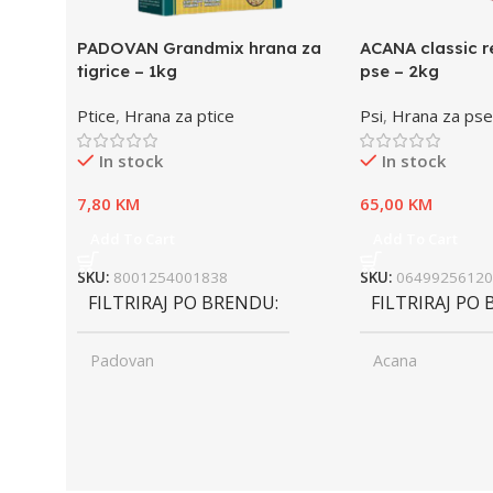
PADOVAN Grandmix hrana za
ACANA classic r
tigrice – 1kg
pse – 2kg
Ptice
,
Hrana za ptice
Psi
,
Hrana za pse
In stock
In stock
7,80
KM
65,00
KM
Add To Cart
Add To Cart
SKU:
8001254001838
SKU:
06499256120
FILTRIRAJ PO BRENDU
FILTRIRAJ PO
Padovan
Acana
UZRAST
Junior
UZRAST
Jun
,
,
Odrasli
Odr
,
,