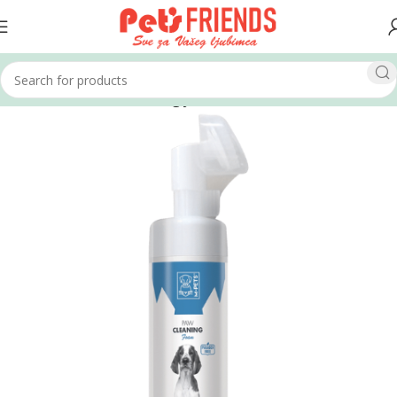
Home
Psi
Kozmetika i higijena