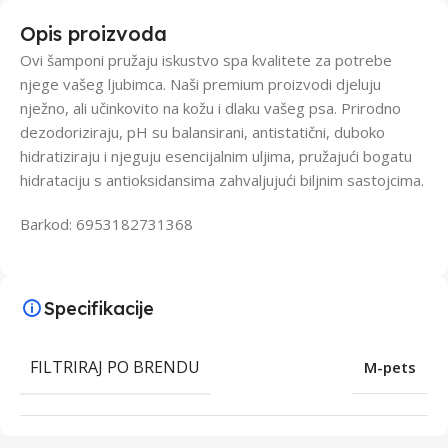
Opis proizvoda
Ovi šamponi pružaju iskustvo spa kvalitete za potrebe
njege vašeg ljubimca. Naši premium proizvodi djeluju
nježno, ali učinkovito na kožu i dlaku vašeg psa. Prirodno
dezodoriziraju, pH su balansirani, antistatični, duboko
hidratiziraju i njeguju esencijalnim uljima, pružajući bogatu
hidrataciju s antioksidansima zahvaljujući biljnim sastojcima.
Barkod: 6953182731368
Specifikacije
FILTRIRAJ PO BRENDU
M-pets