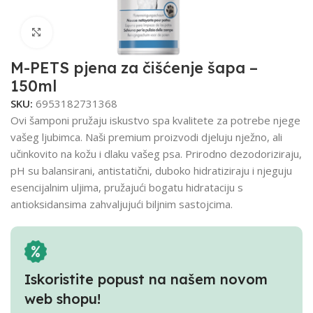
Click to enlarge
M-PETS pjena za čišćenje šapa –
150ml
SKU:
6953182731368
Ovi šamponi pružaju iskustvo spa kvalitete za potrebe njege
vašeg ljubimca. Naši premium proizvodi djeluju nježno, ali
učinkovito na kožu i dlaku vašeg psa. Prirodno dezodoriziraju,
pH su balansirani, antistatični, duboko hidratiziraju i njeguju
esencijalnim uljima, pružajući bogatu hidrataciju s
antioksidansima zahvaljujući biljnim sastojcima.
Iskoristite popust na našem novom
web shopu!