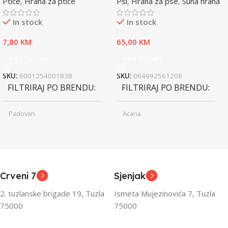
Ptice
,
Hrana za ptice
Psi
,
Hrana za pse
,
Suha hrana
In stock
In stock
7,80
KM
65,00
KM
Add To Cart
Add To Cart
SKU:
8001254001838
SKU:
064992561208
FILTRIRAJ PO BRENDU
FILTRIRAJ PO BRENDU
Padovan
Acana
Junior
Junior
UZRAST
UZRAST
,
,
Odrasli
Odrasli
,
,
Crveni 7
Sjenjak
Senior
Senior
2. tuzlanske brigade 19, Tuzla
Ismeta Mujezinovića 7, Tuzla
FILTRIRAJ PO TEŽINI
FILTRIRAJ PO TEŽINI
75000
75000