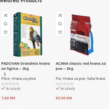
Related Products
PADOVAN Grandmix hrana
ACANA classic red hrana za
za tigrice – 1kg
pse – 2kg
Ptice
,
Hrana za ptice
Psi
,
Hrana za pse
,
Suha hrana
In stock
In stock
7,80
KM
65,00
KM
Add To Cart
Add To Cart