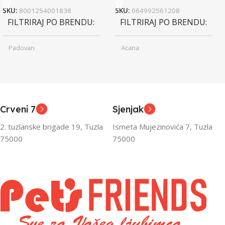
SKU:
8001254001838
SKU:
064992561208
FILTRIRAJ PO BRENDU
FILTRIRAJ PO BRENDU
Padovan
Acana
Junior
Junior
UZRAST
UZRAST
,
,
Odrasli
Odrasli
,
,
Crveni 7
Sjenjak
Senior
Senior
2. tuzlanske brigade 19, Tuzla
Ismeta Mujezinovića 7, Tuzla
FILTRIRAJ PO TEŽINI
FILTRIRAJ PO TEŽINI
75000
75000
0 – 1000g
1kg – 3kg
,
1kg – 3kg