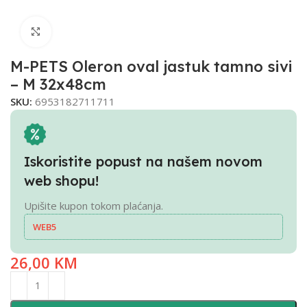
Click to enlarge
M-PETS Oleron oval jastuk tamno sivi
– M 32x48cm
SKU:
6953182711711
Iskoristite popust na našem novom
web shopu!
Upišite kupon tokom plaćanja.
WEB5
26,00
KM