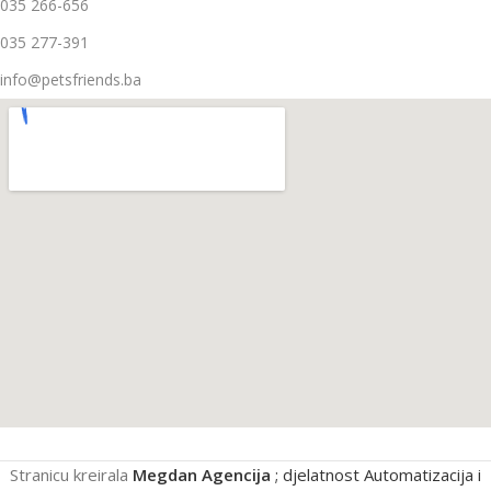
035 266-656
035 277-391
info@petsfriends.ba
Stranicu kreirala
Megdan Agencija
; djelatnost Automatizacija i