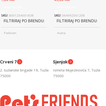
Add To Cart
Add To Cart
SKU:
8001254001838
SKU:
064992561208
FILTRIRAJ PO BRENDU
FILTRIRAJ PO BRENDU
Padovan
Acana
Junior
Junior
UZRAST
UZRAST
,
,
Odrasli
Odrasli
,
,
Crveni 7
Sjenjak
Senior
Senior
2. tuzlanske brigade 19, Tuzla
Ismeta Mujezinovića 7, Tuzla
FILTRIRAJ PO TEŽINI
FILTRIRAJ PO TEŽINI
75000
75000
0 – 1000g
1kg – 3kg
,
1kg – 3kg