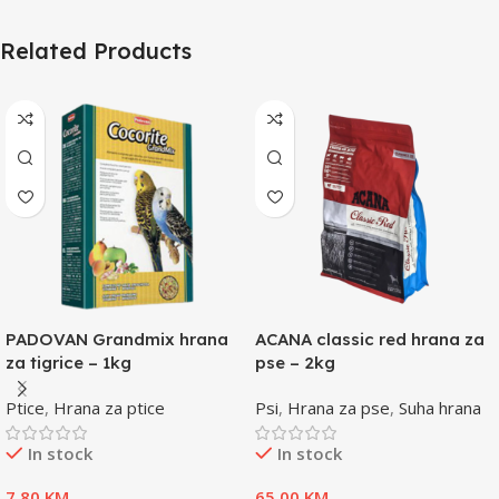
Related Products
PADOVAN Grandmix hrana
ACANA classic red hrana za
za tigrice – 1kg
pse – 2kg
Ptice
,
Hrana za ptice
Psi
,
Hrana za pse
,
Suha hrana
In stock
In stock
7,80
KM
65,00
KM