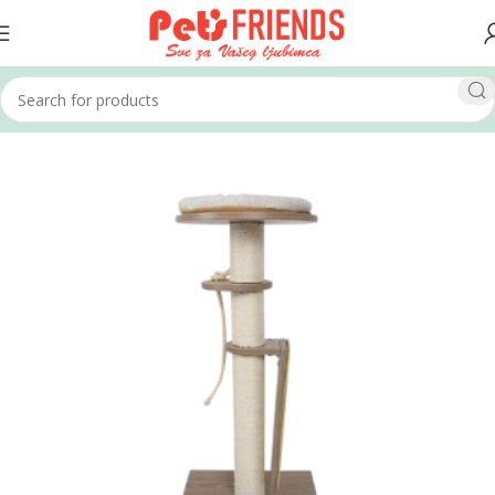
Home
Mačke
Grebalice