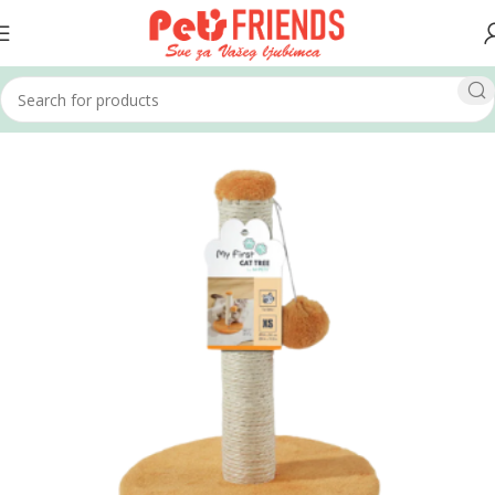
Home
Mačke
Grebalice