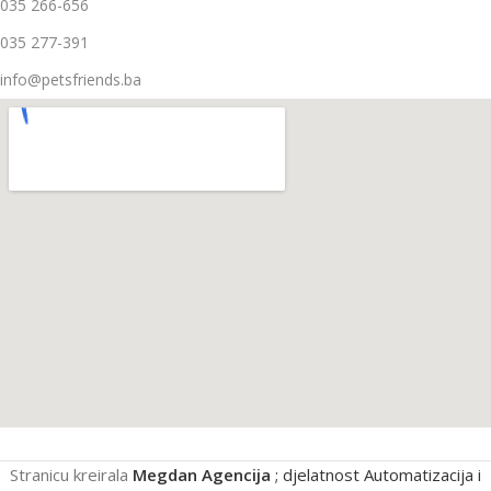
035 266-656
035 277-391
info@petsfriends.ba
Stranicu kreirala
Megdan Agencija
; djelatnost Automatizacija i