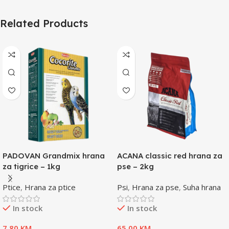
Related Products
PADOVAN Grandmix hrana
ACANA classic red hrana za
za tigrice – 1kg
pse – 2kg
Ptice
,
Hrana za ptice
Psi
,
Hrana za pse
,
Suha hrana
In stock
In stock
7,80
KM
65,00
KM