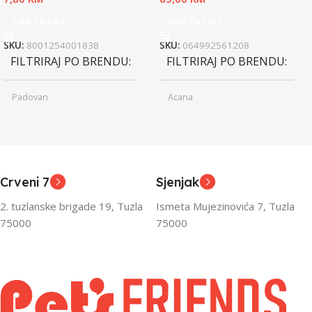
Add To Cart
Add To Cart
SKU:
8001254001838
SKU:
064992561208
FILTRIRAJ PO BRENDU
FILTRIRAJ PO BRENDU
Padovan
Acana
Junior
Junior
UZRAST
UZRAST
,
,
Odrasli
Odrasli
,
,
Crveni 7
Sjenjak
Senior
Senior
2. tuzlanske brigade 19, Tuzla
Ismeta Mujezinovića 7, Tuzla
FILTRIRAJ PO TEŽINI
FILTRIRAJ PO TEŽINI
75000
75000
0 – 1000g
1kg – 3kg
,
1kg – 3kg