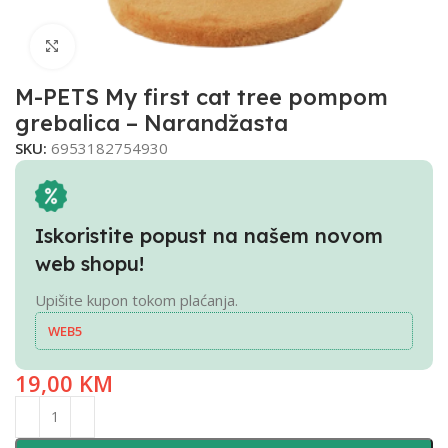
Click to enlarge
M-PETS My first cat tree pompom
grebalica – Narandžasta
SKU:
6953182754930
Iskoristite popust na našem novom
web shopu!
Upišite kupon tokom plaćanja.
WEB5
19,00
KM