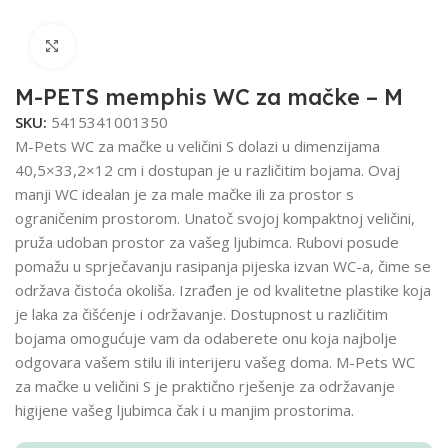
Click to enlarge
M-PETS memphis WC za mačke – M
SKU:
5415341001350
M-Pets WC za mačke u veličini S dolazi u dimenzijama
40,5×33,2×12 cm i dostupan je u različitim bojama. Ovaj
manji WC idealan je za male mačke ili za prostor s
ograničenim prostorom. Unatoč svojoj kompaktnoj veličini,
pruža udoban prostor za vašeg ljubimca. Rubovi posude
pomažu u sprječavanju rasipanja pijeska izvan WC-a, čime se
održava čistoća okoliša. Izrađen je od kvalitetne plastike koja
je laka za čišćenje i održavanje. Dostupnost u različitim
bojama omogućuje vam da odaberete onu koja najbolje
odgovara vašem stilu ili interijeru vašeg doma. M-Pets WC
za mačke u veličini S je praktično rješenje za održavanje
higijene vašeg ljubimca čak i u manjim prostorima.