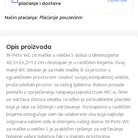
plaćanje i dostave
Naćin plaćanja:
Plaćanje pouzećem
Opis proizvoda
M-Pets WC za mačke u veličini S dolazi u dimenzijama
40,5×33,2×12 cm i dostupan je u različitim bojama. Ovaj
manji WC idealan je za male mačke ili za prostor s
ograničenim prostorom. Unatoč svojoj kompaktnoj veličini,
pruža udoban prostor za vašeg ljubimca. Rubovi posude
pomažu u sprječavanju rasipanja pijeska izvan WC-a, čime
se održava čistoća okoliša. Izrađen je od kvalitetne plastike
koja je laka za čišćenje i održavanje. Dostupnost u različitim
bojama omogućuje vam da odaberete onu koja najbolje
odgovara vašem stilu ili interijeru vašeg doma. M-Pets WC
za mačke u veličini S je praktično rješenje za održavanje
higijene vašeg ljubimca čak i u manjim prostorima.