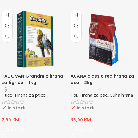
PADOVAN Grandmix hrana
ACANA classic red hrana za
za tigrice – 1kg
pse – 2kg
Ptice
,
Hrana za ptice
Psi
,
Hrana za pse
,
Suha hrana
In stock
In stock
7,80
KM
65,00
KM
Add To Cart
Add To Cart