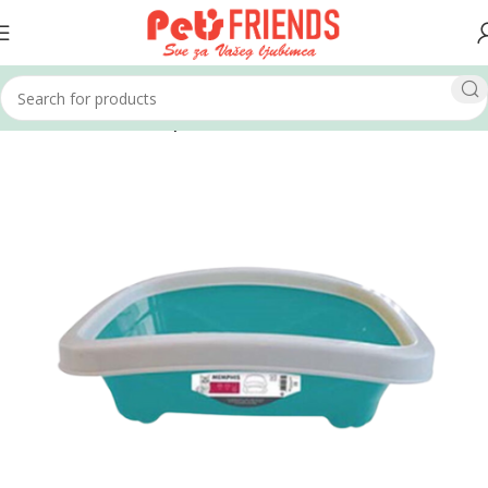
Home
Mačke
WC i oprema za WC