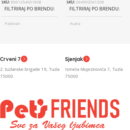
SKU:
8001254001838
SKU:
064992561208
FILTRIRAJ PO BRENDU
FILTRIRAJ PO BRENDU
Padovan
Acana
Junior
Junior
UZRAST
UZRAST
,
,
Odrasli
Odrasli
,
,
Crveni 7
Sjenjak
Senior
Senior
2. tuzlanske brigade 19, Tuzla
Ismeta Mujezinovića 7, Tuzla
FILTRIRAJ PO TEŽINI
FILTRIRAJ PO TEŽINI
75000
75000
0 – 1000g
1kg – 3kg
,
1kg – 3kg