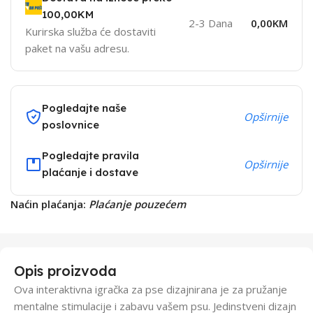
100,00KM
2-3 Dana
0,00KM
Kurirska služba će dostaviti
paket na vašu adresu.
Pogledajte naše
Opširnije
poslovnice
Pogledajte pravila
Opširnije
plaćanje i dostave
Naćin plaćanja:
Plaćanje pouzećem
Opis proizvoda
Ova interaktivna igračka za pse dizajnirana je za pružanje
mentalne stimulacije i zabavu vašem psu. Jedinstveni dizajn