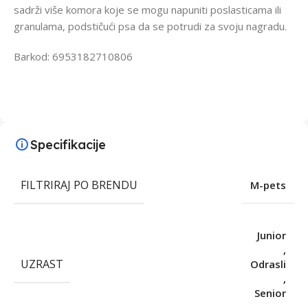
sadrži više komora koje se mogu napuniti poslasticama ili
granulama, podstičući psa da se potrudi za svoju nagradu.
Barkod: 6953182710806
Specifikacije
FILTRIRAJ PO BRENDU
M-pets
Junior
,
UZRAST
Odrasli
,
Senior