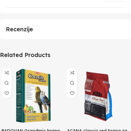
Recenzije
Related Products
PADOVAN Grandmix hrana
ACANA classic red hrana za