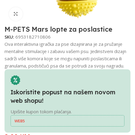
Click to enlarge
M-PETS Mars lopte za poslastice
SKU:
6953182710806
Ova interaktivna igračka za pse dizajnirana je za pružanje
mentalne stimulacije i zabavu vašem psu. Jedinstveni dizajn
sadrži više komora koje se mogu napuniti poslasticama ili
granulama, podstičući psa da se potrudi za svoju nagradu.
Iskoristite popust na našem novom
web shopu!
Upišite kupon tokom plaćanja.
WEB5