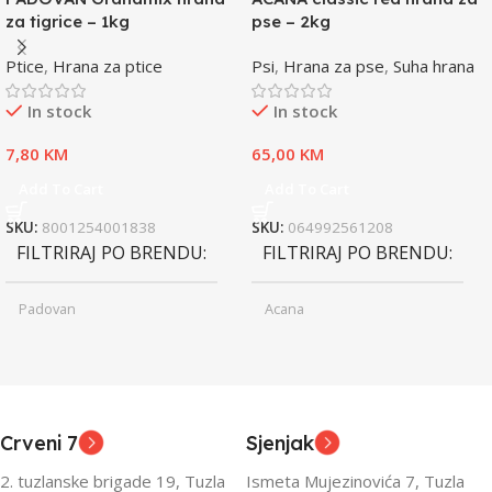
za tigrice – 1kg
pse – 2kg
Ptice
,
Hrana za ptice
Psi
,
Hrana za pse
,
Suha hrana
In stock
In stock
7,80
KM
65,00
KM
Add To Cart
Add To Cart
SKU:
8001254001838
SKU:
064992561208
FILTRIRAJ PO BRENDU
FILTRIRAJ PO BRENDU
Padovan
Acana
Junior
Junior
UZRAST
UZRAST
,
,
Odrasli
Odrasli
,
,
Crveni 7
Sjenjak
Senior
Senior
2. tuzlanske brigade 19, Tuzla
Ismeta Mujezinovića 7, Tuzla