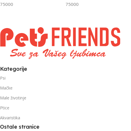
FILTRIRAJ PO TEŽINI
FILTRIRAJ PO TEŽINI
75000
75000
0 – 1000g
1kg – 3kg
,
1kg – 3kg
Kategorije
Psi
Mačke
Male životinje
Ptice
Akvaristika
Ostale stranice