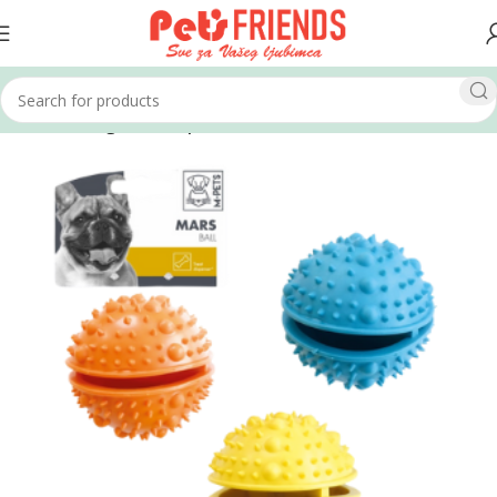
Home
Psi
Igračke za pse