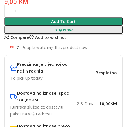
9,00
KM
Add To Cart
Buy Now
Compare
Add to wishlist
7
People watching this product now!
Preuzimanje u jednoj od
naših radnja
Besplatno
To pick up today
Dostava na iznose ispod
100,00KM
2-3 Dana
10,00KM
Kurirska služba će dostaviti
paket na vašu adresu.
Dostava na iznose preko