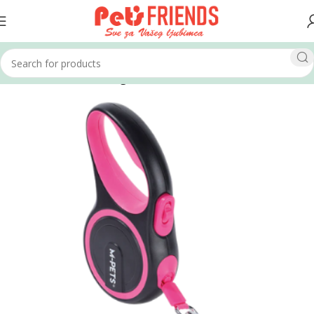
Home
Psi
Povodci i ogrlice