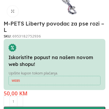
Click to enlarge
M-PETS Liberty povodac za pse rozi –
L
SKU:
6953182752936
Iskoristite popust na našem novom
web shopu!
Upišite kupon tokom plaćanja.
WEB5
50,00
KM