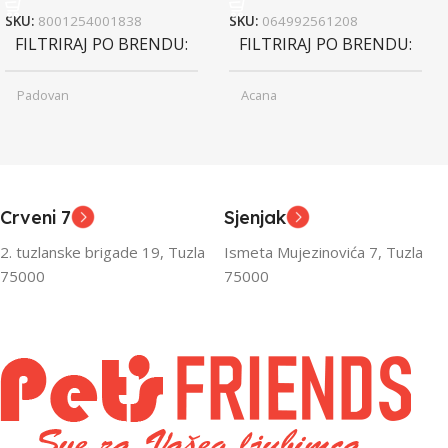
SKU:
8001254001838
SKU:
064992561208
FILTRIRAJ PO BRENDU
FILTRIRAJ PO BRENDU
Padovan
Acana
Junior
Junior
UZRAST
UZRAST
,
,
Odrasli
Odrasli
,
,
Crveni 7
Sjenjak
Senior
Senior
2. tuzlanske brigade 19, Tuzla
Ismeta Mujezinovića 7, Tuzla
FILTRIRAJ PO TEŽINI
FILTRIRAJ PO TEŽINI
75000
75000
0 – 1000g
1kg – 3kg
,
1kg – 3kg