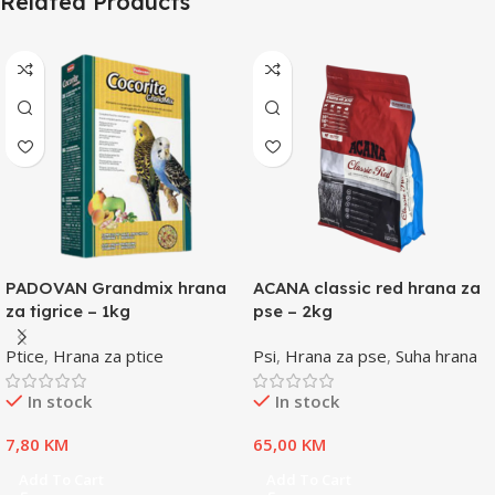
Related Products
PADOVAN Grandmix hrana
ACANA classic red hrana za
za tigrice – 1kg
pse – 2kg
Ptice
,
Hrana za ptice
Psi
,
Hrana za pse
,
Suha hrana
In stock
In stock
7,80
KM
65,00
KM
Add To Cart
Add To Cart