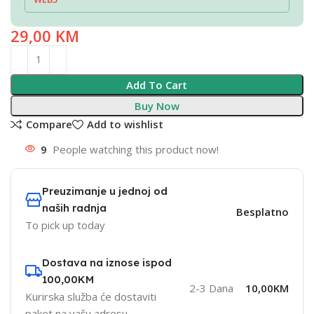
29,00
KM
Add To Cart
Buy Now
Compare
Add to wishlist
9
People watching this product now!
Preuzimanje u jednoj od
naših radnja
Besplatno
To pick up today
Dostava na iznose ispod
100,00KM
2-3 Dana
10,00KM
Kurirska služba će dostaviti
paket na vašu adresu.