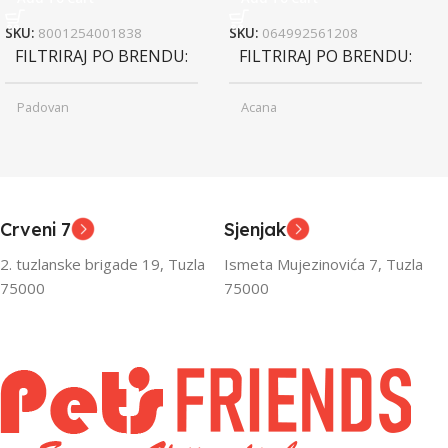
SKU:
8001254001838
SKU:
064992561208
FILTRIRAJ PO BRENDU
FILTRIRAJ PO BRENDU
Padovan
Acana
Junior
Junior
UZRAST
UZRAST
,
,
Odrasli
Odrasli
,
,
Crveni 7
Sjenjak
Senior
Senior
2. tuzlanske brigade 19, Tuzla
Ismeta Mujezinovića 7, Tuzla
FILTRIRAJ PO TEŽINI
FILTRIRAJ PO TEŽINI
75000
75000
0 – 1000g
1kg – 3kg
,
1kg – 3kg