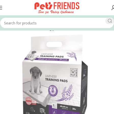
Home
Psi
Kozmetika i higijena