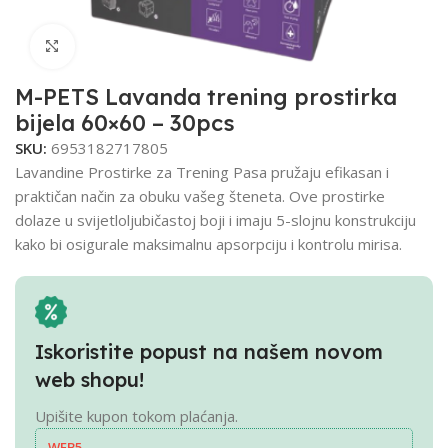
Click to enlarge
M-PETS Lavanda trening prostirka
bijela 60×60 – 30pcs
SKU:
6953182717805
Lavandine Prostirke za Trening Pasa pružaju efikasan i
praktičan način za obuku vašeg šteneta. Ove prostirke
dolaze u svijetloljubičastoj boji i imaju 5-slojnu konstrukciju
kako bi osigurale maksimalnu apsorpciju i kontrolu mirisa.
Iskoristite popust na našem novom
web shopu!
Upišite kupon tokom plaćanja.
WEB5