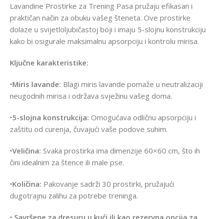
Lavandine Prostirke za Trening Pasa pružaju efikasan i
praktičan način za obuku vašeg šteneta. Ove prostirke
dolaze u svijetloljubičastoj boji i imaju 5-slojnu konstrukciju
kako bi osigurale maksimalnu apsorpciju i kontrolu mirisa.
Ključne karakteristike:
•
Miris lavande:
Blagi miris lavande pomaže u neutralizaciji
neugodnih mirisa i održava svježinu vašeg doma.
•
5-slojna konstrukcija:
Omogućava odličnu apsorpciju i
zaštitu od curenja, čuvajući vaše podove suhim.
•
Veličina:
Svaka prostirka ima dimenzije 60×60 cm, što ih
čini idealnim za štence ili male pse.
•
Količina:
Pakovanje sadrži 30 prostirki, pružajući
dugotrajnu zalihu za potrebe treninga.
•
Savršene za dresuru u kući ili kao rezervna opcija za