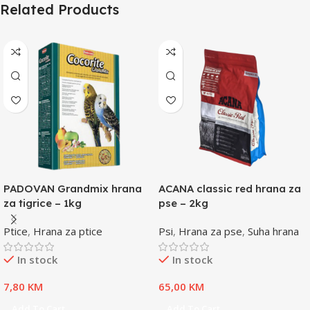
Related Products
PADOVAN Grandmix hrana
ACANA classic red hrana za
za tigrice – 1kg
pse – 2kg
Ptice
,
Hrana za ptice
Psi
,
Hrana za pse
,
Suha hrana
In stock
In stock
7,80
KM
65,00
KM
Add To Cart
Add To Cart