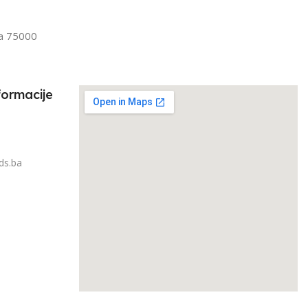
IRAJ PO TEŽINI
1kg – 3kg
la 75000
3kg
formacije
ds.ba