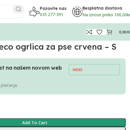
Besplatna dostava
Pozovite nas
035 277-391
Na iznose preko 100,00
0,00
K
eco ogrlica za pse crvena – S
pust na našem novom web
WEB5
 plaćanja.
Add To Cart