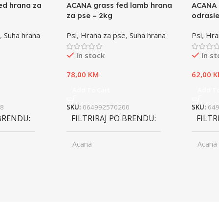
ed hrana za
ACANA grass fed lamb hrana
ACANA 
za pse – 2kg
odrasle
,
Suha hrana
Psi
,
Hrana za pse
,
Suha hrana
Psi
,
Hra
In stock
In s
78,00
KM
62,00
K
Add To Cart
Add To
8
SKU:
064992570200
SKU:
64
 BRENDU
FILTRIRAJ PO BRENDU
FILTR
Acana
Acana
ior
UZRAST
Junior
UZRA
,
asli
Odrasli
,
ior
Senior