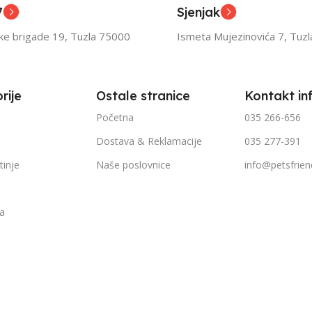
7
Sjenjak
TEŽINI
FILTRIRAJ PO TEŽINI
FILTR
ske brigade 19, Tuzla 75000
Ismeta Mujezinovića 7, Tuz
1kg – 3kg
1kg – 
rije
Ostale stranice
Kontakt in
Početna
035 266-656
Dostava & Reklamacije
035 277-391
tinje
Naše poslovnice
info@petsfrien
ka