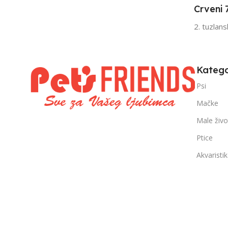
Crveni 
FILTRIRAJ PO TEŽINI
FILTRIRAJ PO 
2. tuzlan
0 – 1000g
1kg – 3kg
,
1kg – 3kg
Katego
Psi
Mačke
Male živo
Ptice
Akvaristi