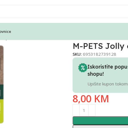
ovnice
 za pse crvena – S
M-PETS Jolly 
SKU:
6953182739128
Iskoristite po
shopu!
Upišite kupon tokom
8,00
KM