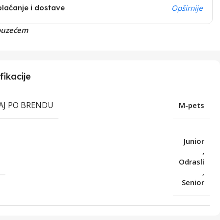
plaćanje i dostave
Opširnije
ouzećem
fikacije
RAJ PO BRENDU
M-pets
Junior
,
T
Odrasli
,
Senior