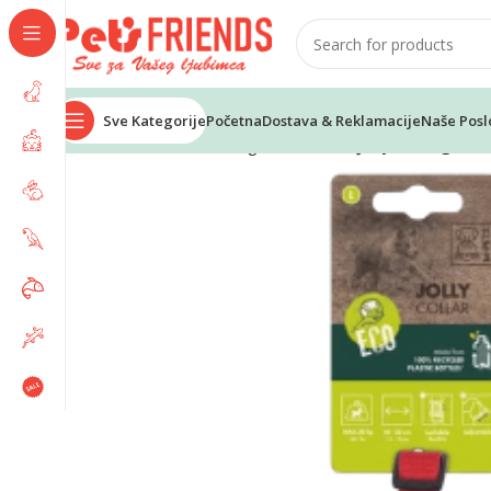
Sve Kategorije
Početna
Dostava & Reklamacije
Naše Posl
Home
Psi
Povodci i ogrlice
M-PETS Jolly eco ogrlica