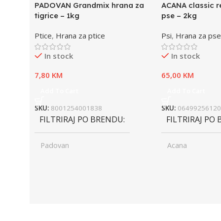
PADOVAN Grandmix hrana za
ACANA classic r
tigrice – 1kg
pse – 2kg
Ptice
,
Hrana za ptice
Psi
,
Hrana za pse
In stock
In stock
7,80
KM
65,00
KM
Add To Cart
Add To Cart
SKU:
8001254001838
SKU:
06499256120
FILTRIRAJ PO BRENDU
FILTRIRAJ PO
Padovan
Acana
UZRAST
Junior
UZRAST
Jun
,
,
Odrasli
Odr
,
,
Senior
Sen