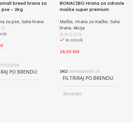
small breed hrana za
BONACIBO Hrana za odrasle
 pse – 2kg
mačke super premium
jagnjetina i riža – 2kg
na za pse
,
Suha hrana
Mačke
,
Hrana za mačke
,
Suha
hrana
,
Akcija
tock
In stock
M
28,00
KM
 Cart
Add To Cart
992523206
IRAJ PO BRENDU
SKU:
8694686406120
FILTRIRAJ PO BRENDU
Bonacibo
ST
Junior
,
UZRAST
Odrasli
Odrasli
,
Senior
FILTRIRAJ PO TEŽINI