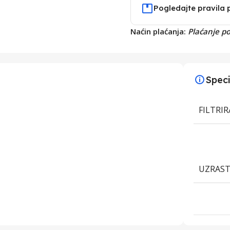
Pogledajte pravila 
Naćin plaćanja:
Plaćanje p
Speci
FILTRI
UZRAS