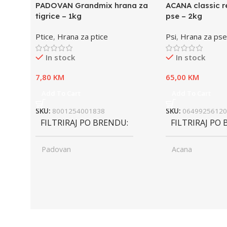
PADOVAN Grandmix hrana za
ACANA classic r
tigrice – 1kg
pse – 2kg
Ptice
,
Hrana za ptice
Psi
,
Hrana za pse
In stock
In stock
7,80
KM
65,00
KM
Add To Cart
Add To Cart
SKU:
8001254001838
SKU:
06499256120
FILTRIRAJ PO BRENDU
FILTRIRAJ PO
Padovan
Acana
UZRAST
Junior
UZRAST
Jun
,
,
Odrasli
Odr
,
,
Senior
Sen