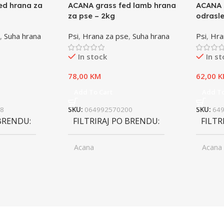
ed hrana za
ACANA grass fed lamb hrana
ACANA 
za pse – 2kg
odrasle
,
Suha hrana
Psi
,
Hrana za pse
,
Suha hrana
Psi
,
Hra
In stock
In s
78,00
KM
62,00
K
Add To Cart
Add To
8
SKU:
064992570200
SKU:
64
 BRENDU
FILTRIRAJ PO BRENDU
FILTR
Acana
Acana
ior
UZRAST
Junior
UZRA
,
asli
Odrasli
,
ior
Senior