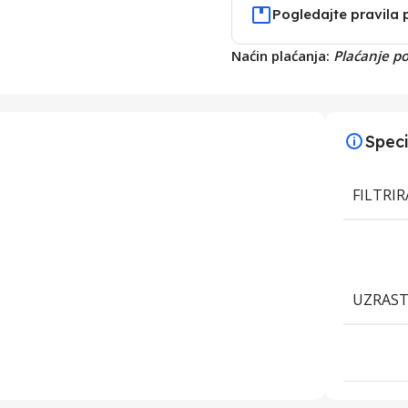
Pogledajte pravila 
Naćin plaćanja:
Plaćanje p
Speci
FILTRI
UZRAS