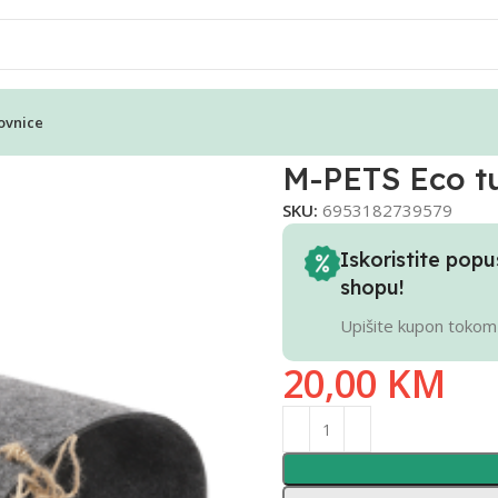
ovnice
M-PETS Eco t
SKU:
6953182739579
Iskoristite po
shopu!
Upišite kupon tokom
20,00
KM