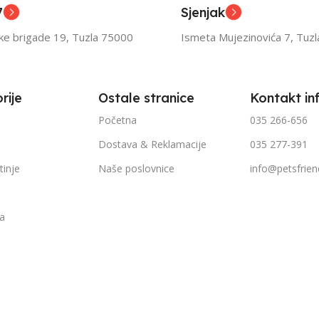
7
Sjenjak
TEŽINI
FILTRIRAJ PO TEŽINI
FILTR
ske brigade 19, Tuzla 75000
Ismeta Mujezinovića 7, Tuz
1kg – 3kg
1kg – 
rije
Ostale stranice
Kontakt in
Početna
035 266-656
Dostava & Reklamacije
035 277-391
tinje
Naše poslovnice
info@petsfrien
ka