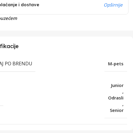
plaćanje i dostave
Opširnije
ouzećem
fikacije
RAJ PO BRENDU
M-pets
Junior
,
T
Odrasli
,
Senior