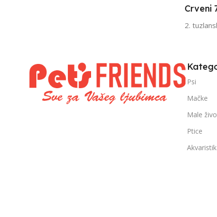
Crveni 
FILTRIRAJ PO TEŽINI
FILTRIRAJ PO 
2. tuzlan
0 – 1000g
1kg – 3kg
,
1kg – 3kg
Katego
Psi
Mačke
Male živo
Ptice
Akvaristi