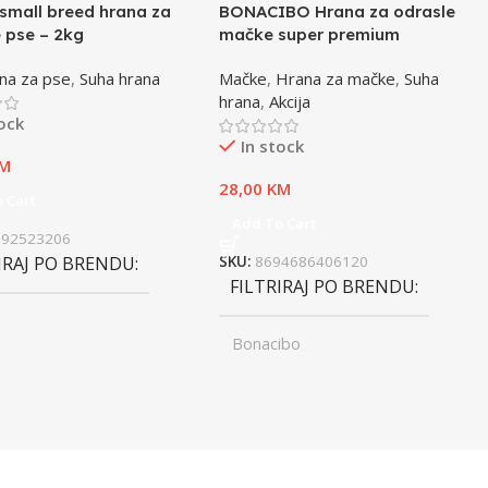
small breed hrana za
BONACIBO Hrana za odrasle
 pse – 2kg
mačke super premium
jagnjetina i riža – 2kg
na za pse
,
Suha hrana
Mačke
,
Hrana za mačke
,
Suha
hrana
,
Akcija
tock
In stock
M
28,00
KM
 Cart
Add To Cart
992523206
IRAJ PO BRENDU
SKU:
8694686406120
FILTRIRAJ PO BRENDU
Bonacibo
ST
Junior
,
UZRAST
Odrasli
Odrasli
,
Senior
FILTRIRAJ PO TEŽINI