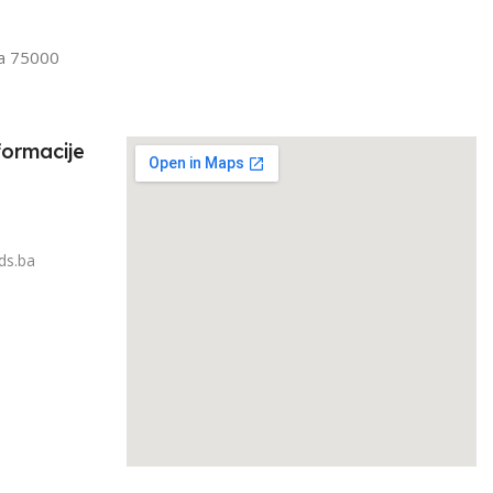
IRAJ PO TEŽINI
1kg – 3kg
la 75000
3kg
formacije
ds.ba