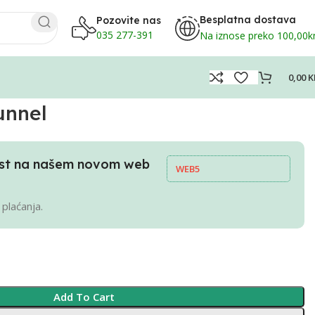
Besplatna dostava
Pozovite nas
035 277-391
Na iznose preko 100,00
0,00
K
unnel
pust na našem novom web
WEB5
 plaćanja.
Add To Cart