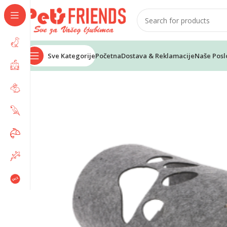
Sve Kategorije
Početna
Dostava & Reklamacije
Naše Posl
Home
Mačke
Kreveti
M-PETS Eco tunnel