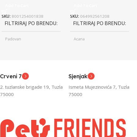
Add To Cart
Add To Cart
SKU:
8001254001838
SKU:
064992561208
FILTRIRAJ PO BRENDU
FILTRIRAJ PO BRENDU
Padovan
Acana
Junior
Junior
UZRAST
UZRAST
,
,
Odrasli
Odrasli
,
,
Crveni 7
Sjenjak
Senior
Senior
2. tuzlanske brigade 19, Tuzla
Ismeta Mujezinovića 7, Tuzla
FILTRIRAJ PO TEŽINI
FILTRIRAJ PO TEŽINI
75000
75000
0 – 1000g
1kg – 3kg
,
1kg – 3kg