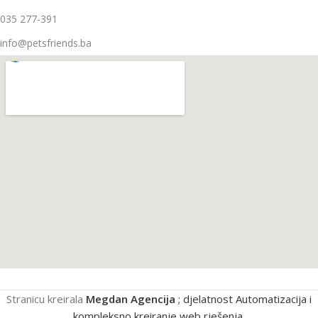
035 277-391
info@petsfriends.ba
Stranicu kreirala
Megdan Agencija
; djelatnost Automatizacija i
kompleksno kreiranje web rješenja.