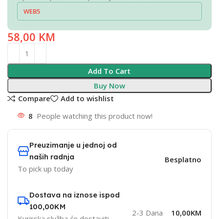
WEB5
58,00
KM
Add To Cart
Buy Now
Compare
Add to wishlist
8
People watching this product now!
Preuzimanje u jednoj od
naših radnja
Besplatno
To pick up today
Dostava na iznose ispod
100,00KM
2-3 Dana
10,00KM
Kurirska služba će dostaviti