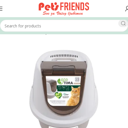
Home
Mačke
WC i oprema za WC